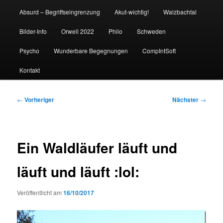
Absurd – Begriffseingrenzung
Akut-wichtig!
Walzbachtal
Bilder-Info
Orwell 2022
Philo
Schweden
Psycho
Wunderbare Begegnungen
CompIntSoft
Kontakt
Beitragsnavigation
←
Vorheriger
Nächster
→
Ein Waldläufer läuft und
läuft und läuft :lol:
Veröffentlicht am
16/10/2017