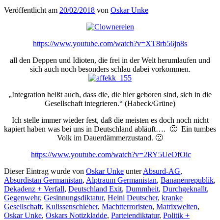
Veröffentlicht am
20/02/2018
von
Oskar Unke
https://www.youtube.com/watch?v=XT8rb56jn8s
all den Deppen und Idioten, die frei in der Welt herumlaufen und
sich auch noch besonders schlau dabei vorkommen.
„Integration heißt auch, dass die, die hier geboren sind, sich in die
Gesellschaft integrieren.“ (Habeck/Grüne)
Ich stelle immer wieder fest, daß die meisten es doch noch nicht
kapiert haben was bei uns in Deutschland abläuft…. 🙁 Ein tumbes
Volk im Dauerdämmerzustand. 🙁
https://www.youtube.com/watch?v=2RY5UeOfOic
Dieser Eintrag wurde von
Oskar Unke
unter
Absurd-AG
,
Absurdistan Germanistan
,
Alptraum Germanistan
,
Bananenrepublik
,
Dekadenz + Verfall
,
Deutschland Exit
,
Dummheit
,
Durchgeknallt
,
Gegenwehr
,
Gesinnungsdiktatur
,
Heini Deutscher
,
kranke
Gesellschaft
,
Kulissenschieber
,
Machtterroristen
,
Matrixwelten
,
Oskar Unke
,
Oskars Notizkladde
,
Parteiendiktatur
,
Politik +