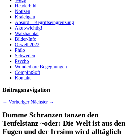
Wege
Headerbild
Notizen
Kraichgau
Absurd – Begriffseingrenzung
Akut-wichtig!
Walzbachtal
Bilder-Info
Orwell 2022
Philo
Schweden
Psycho
Wunderbare Begegnungen
CompIntSoft
Kontakt
Beitragsnavigation
←
Vorheriger
Nächster
→
Dumme Schranzen tanzen den
Teufelstanz ~oder: Die Welt ist aus den
Fugen und der Irrsinn wird alltäglich