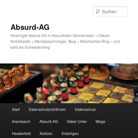
Zum
primären
Such
Inhalt
springen
Absurd-AG
Vereinigte Absurd-AG in Absurdistan Germanistan + Oskars
Notizkladde + Mentalpsychologie- Blog + Walzbachtal Blog + und
bald als Schwedenblog
Hauptmenü
Start
Datenschutzrichtlinien
Datenschutz
Impressum
Absurd-AG
Oskar Unke
Wege
Headerbild
Notizen
Kraichgau