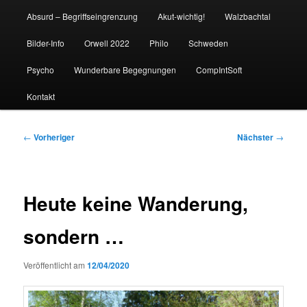
Absurd – Begriffseingrenzung
Akut-wichtig!
Walzbachtal
Bilder-Info
Orwell 2022
Philo
Schweden
Psycho
Wunderbare Begegnungen
CompIntSoft
Kontakt
Beitragsnavigation
←
Vorheriger
Nächster
→
Heute keine Wanderung,
sondern …
Veröffentlicht am
12/04/2020