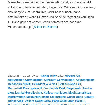
Menschen verunsichert und verängstigt sind, sich in einer Art
kollektiven Hysterie befinden, fragen sie: Wäre es nicht sinnvoll,
das Bargeld einzuschränken, oder besser noch, ganz
abzuschaffen? Wenn Münzen und Scheine tagtäglich von Hand
zu Hand gereicht werden, dann befördert das doch die
Virusausbreitung! (
Weiter im Bericht
)
Dieser Eintrag wurde von
Oskar Unke
unter
Absurd-AG
,
Absurdistan Germanistan
,
Alptraum Germanistan
,
Asylwahnsinn
,
Bananenrepublik
,
Dekadenz + Verfall
,
Deutschland Exit
,
Dummheit
,
Durchgeknallt
,
Emotionale Pest
,
Gegenwehr
,
Irrsinn
akut
,
kranke Gesellschaft
,
Kulissenschieber
,
Machtterroristen
,
Matrixwelten
,
Meinungsfreiheit
,
Niedergang
,
Oskar Unke
,
Oskars
Bunkerwelt
,
Oskars Notizkladde
,
Parteiendiktatur
,
Politik +
,
,
,
,