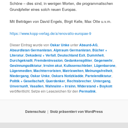
Schöne – dies sind, in wenigen Worten, die programmatischen
Grundpfeiler eines solch neuen Europas.
Mit Beiträgen von David Engels, Birgit Kelle, Max Otte u.v.m.
https://www.kopp-verlag.de/a/renovatio-europae-9
Dieser Eintrag wurde von
Oskar Unke
unter
Absurd-AG
,
Absurdistan Germanistan
,
Alptraum Germanistan
,
Bücher +
Literatur
,
Dekadenz + Verfall
,
Deutschland Exit
,
Dummheit
,
Durchgeknallt
,
Fremdeninvasion
,
Gedankensplitter
,
Gegenwehr
,
Gesinnungsdiktatur
,
Irrsinn akut
,
Kulissenschieber
,
Lügenbarone
,
Lügenmedien
,
Machtterroristen
,
Matrixwelten
,
Meinungsfreiheit
,
Niedergang
,
Oskar Unke
,
Oskars Notizkladde
,
Parteiendiktatur
,
Politik + Gesellschaft
,
Querdenker
,
Rechtsbrecher
,
Untergang
,
Unvernunft
,
Vasallen
,
Wahnsinn + Irrsinn
,
Widerstand + Boykott
veröffentlicht. Setze ein Lesezeichen für den
Permalink
.
Datenschutz
Stolz präsentiert von WordPress