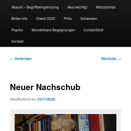
Absurd – Begriffseingrenzung
Akut-wichtig!
Walzbachtal
Bilder-Info
Orwell 2022
Philo
Schweden
Psycho
Wunderbare Begegnungen
CompIntSoft
Kontakt
Beitragsnavigation
←
Vorheriger
Nächster
→
Neuer Nachschub
Veröffentlicht am
23/11/2020