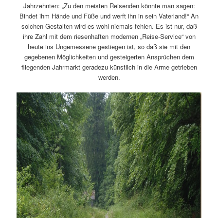
Jahrzehnten: „Zu den meisten Reisenden könnte man sagen:
Bindet ihm Hände und Füße und werft ihn in sein Vaterland!“ An
solchen Gestalten wird es wohl niemals fehlen. Es ist nur, daß
ihre Zahl mit dem riesenhaften modernen „Reise-Service“ von
heute ins Ungemessene gestiegen ist, so daß sie mit den
gegebenen Möglichkeiten und gesteigerten Ansprüchen dem
fliegenden Jahrmarkt geradezu künstlich in die Arme getrieben
werden.