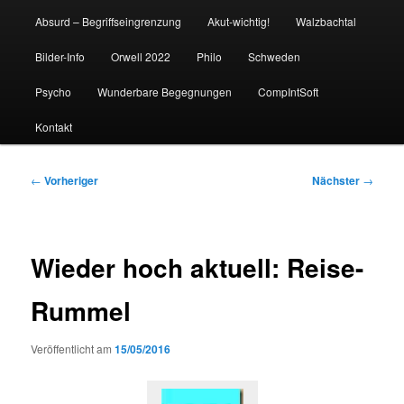
Absurd – Begriffseingrenzung
Akut-wichtig!
Walzbachtal
Bilder-Info
Orwell 2022
Philo
Schweden
Psycho
Wunderbare Begegnungen
CompIntSoft
Kontakt
Beitragsnavigation
←
Vorheriger
Nächster
→
Wieder hoch aktuell: Reise-
Rummel
Veröffentlicht am
15/05/2016