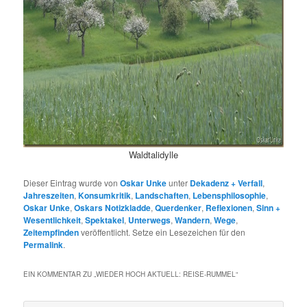
Waldtalidylle
Dieser Eintrag wurde von
Oskar Unke
unter
Dekadenz + Verfall
,
Jahreszeiten
,
Konsumkritik
,
Landschaften
,
Lebensphilosophie
,
Oskar Unke
,
Oskars Notizkladde
,
Querdenker
,
Reflexionen
,
Sinn +
Wesentlichkeit
,
Spektakel
,
Unterwegs
,
Wandern
,
Wege
,
Zeitempfinden
veröffentlicht. Setze ein Lesezeichen für den
Permalink
.
EIN KOMMENTAR ZU „
WIEDER HOCH AKTUELL: REISE-RUMMEL
“