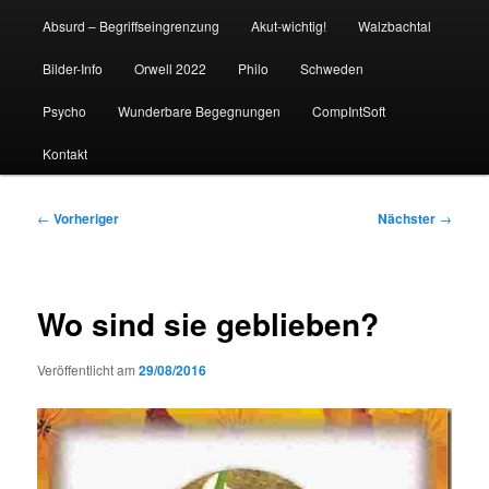
Absurd – Begriffseingrenzung
Akut-wichtig!
Walzbachtal
Bilder-Info
Orwell 2022
Philo
Schweden
Psycho
Wunderbare Begegnungen
CompIntSoft
Kontakt
Beitragsnavigation
←
Vorheriger
Nächster
→
Wo sind sie geblieben?
Veröffentlicht am
29/08/2016