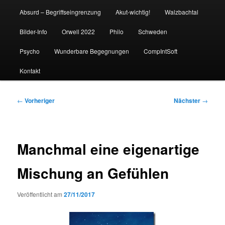
Absurd – Begriffseingrenzung
Akut-wichtig!
Walzbachtal
Bilder-Info
Orwell 2022
Philo
Schweden
Psycho
Wunderbare Begegnungen
CompIntSoft
Kontakt
Beitragsnavigation
←
Vorheriger
Nächster
→
Manchmal eine eigenartige
Mischung an Gefühlen
Veröffentlicht am
27/11/2017