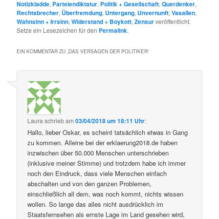
Notizkladde
,
Parteiendiktatur
,
Politik + Gesellschaft
,
Querdenker
,
Rechtsbrecher
,
Überfremdung
,
Untergang
,
Unvernunft
,
Vasallen
,
Wahnsinn + Irrsinn
,
Widerstand + Boykott
,
Zensur
veröffentlicht.
Setze ein Lesezeichen für den
Permalink
.
EIN KOMMENTAR ZU „
DAS VERSAGEN DER POLITIKER
“
Laura
schrieb
am
03/04/2018 um 18:11 Uhr
:
Hallo, lieber Oskar, es scheint tatsächlich etwas in Gang
zu kommen. Alleine bei der erklaerung2018.de haben
inzwischen über 50.000 Menschen unterschrieben
(inklusive meiner Stimme) und trotzdem habe ich immer
noch den Eindruck, dass viele Menschen einfach
abschalten und von den ganzen Problemen,
einschließlich all dem, was noch kommt, nichts wissen
wollen. So lange das alles nicht ausdrücklich im
Staatsfernsehen als ernste Lage im Land gesehen wird,