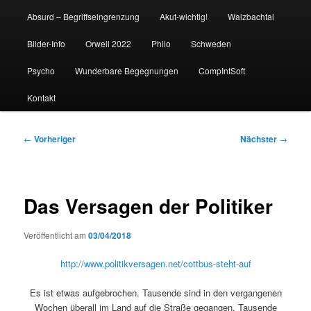
Absurd – Begriffseingrenzung
Akut-wichtig!
Walzbachtal
Bilder-Info
Orwell 2022
Philo
Schweden
Psycho
Wunderbare Begegnungen
CompIntSoft
Kontakt
Beitragsnavigation
←
Vorheriger
Nächster
→
Das Versagen der Politiker
Veröffentlicht am
03/04/2018
http://www.politikversagen.net/cottbus-steht-auf
Es ist etwas aufgebrochen. Tausende sind in den vergangenen
Wochen überall im Land auf die Straße gegangen. Tausende