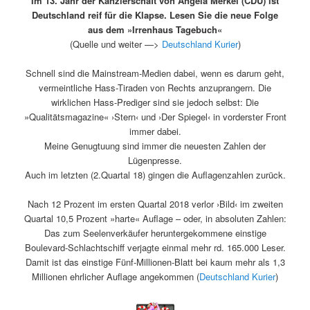
Im 13. Jahr der Kanzlerschaft von Angela Merkel (CDU) ist
Deutschland reif für die Klapse. Lesen Sie die neue Folge
aus dem »Irrenhaus Tagebuch«
(Quelle und weiter —>
Deutschland Kurier
)
Schnell sind die Mainstream-Medien dabei, wenn es darum geht,
vermeintliche Hass-Tiraden von Rechts anzuprangern. Die
wirklichen Hass-Prediger sind sie jedoch selbst: Die
»Qualitätsmagazine« ›Stern‹ und ›Der Spiegel‹ in vorderster Front
immer dabei.
Meine Genugtuung sind immer die neuesten Zahlen der
Lügenpresse.
Auch im letzten (2.Quartal 18) gingen die Auflagenzahlen zurück.
Nach 12 Prozent im ersten Quartal 2018 verlor ›Bild‹ im zweiten
Quartal 10,5 Prozent »harte« Auflage – oder, in absoluten Zahlen:
Das zum Seelenverkäufer heruntergekommene einstige
Boulevard-Schlachtschiff verjagte einmal mehr rd. 165.000 Leser.
Damit ist das einstige Fünf-Millionen-Blatt bei kaum mehr als 1,3
Millionen ehrlicher Auflage angekommen (
Deutschland Kurier
)