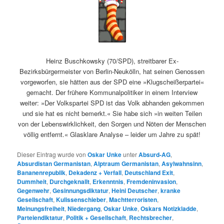
Heinz Buschkowsky (70/SPD), streitbarer Ex-
Bezirksbürgermeister von Berlin-Neukölln, hat seinen Genossen
vorgeworfen, sie hätten aus der SPD eine »Klugscheißerpartei«
gemacht. Der frühere Kommunalpolitiker in einem Interview
weiter: »Der Volkspartei SPD ist das Volk abhanden gekommen
und sie hat es nicht bemerkt.« Sie habe sich »in weiten Teilen
von der Lebenswirklichkeit, den Sorgen und Nöten der Menschen
völlig entfernt.« Glasklare Analyse – leider um Jahre zu spät!
Dieser Eintrag wurde von
Oskar Unke
unter
Absurd-AG
,
Absurdistan Germanistan
,
Alptraum Germanistan
,
Asylwahnsinn
,
Bananenrepublik
,
Dekadenz + Verfall
,
Deutschland Exit
,
Dummheit
,
Durchgeknallt
,
Erkenntnis
,
Fremdeninvasion
,
Gegenwehr
,
Gesinnungsdiktatur
,
Heini Deutscher
,
kranke
Gesellschaft
,
Kulissenschieber
,
Machtterroristen
,
Meinungsfreiheit
,
Niedergang
,
Oskar Unke
,
Oskars Notizkladde
,
Parteiendiktatur
,
Politik + Gesellschaft
,
Rechtsbrecher
,