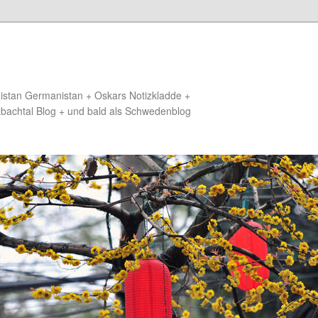
distan Germanistan + Oskars Notizkladde +
zbachtal Blog + und bald als Schwedenblog