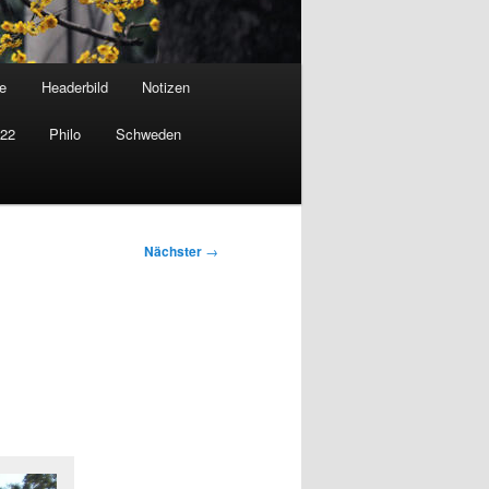
e
Headerbild
Notizen
022
Philo
Schweden
Nächster
→