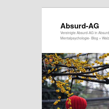
Zum
primären
Inhalt
Absurd-AG
springen
Vereinigte Absurd-AG in Absur
Mentalpsychologie- Blog + Wal