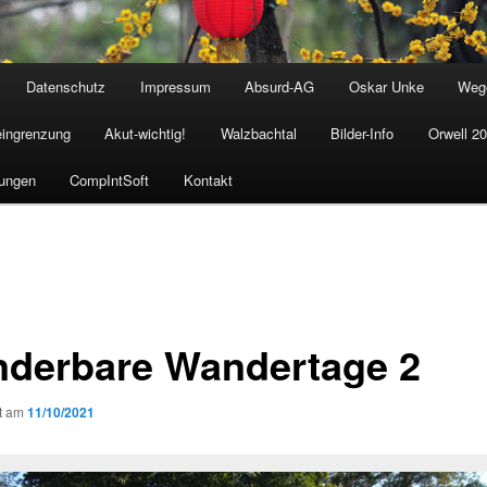
Datenschutz
Impressum
Absurd-AG
Oskar Unke
Weg
eingrenzung
Akut-wichtig!
Walzbachtal
Bilder-Info
Orwell 2
ungen
CompIntSoft
Kontakt
derbare Wandertage 2
ht am
11/10/2021