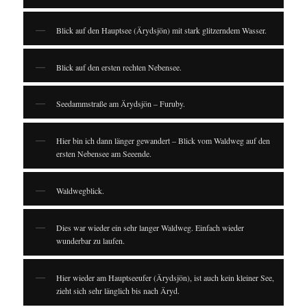
Blick auf den Hauptsee (Ärydsjön) mit stark glitzerndem Wasser.
Blick auf den ersten rechten Nebensee.
Seedammstraße am Ärydsjön – Furuby.
Hier bin ich dann länger gewandert – Blick vom Waldweg auf den
ersten Nebensee am Seeende.
Waldwegblick.
Dies war wieder ein sehr langer Waldweg. Einfach wieder
wunderbar zu laufen.
Hier wieder am Hauptseeufer (Ärydsjön), ist auch kein kleiner See,
zieht sich sehr länglich bis nach Äryd.