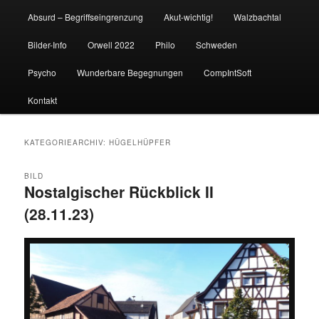
Absurd – Begriffseingrenzung
Akut-wichtig!
Walzbachtal
Bilder-Info
Orwell 2022
Philo
Schweden
Psycho
Wunderbare Begegnungen
CompIntSoft
Kontakt
KATEGORIEARCHIV:
HÜGELHÜPFER
BILD
Nostalgischer Rückblick II
(28.11.23)