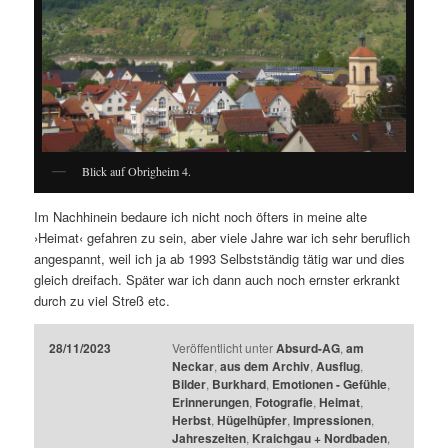
Blick auf Obrigheim 4.
Im Nachhinein bedaure ich nicht noch öfters in meine alte
›Heimat‹ gefahren zu sein, aber viele Jahre war ich sehr beruflich
angespannt, weil ich ja ab 1993 Selbstständig tätig war und dies
gleich dreifach. Später war ich dann auch noch ernster erkrankt
durch zu viel Streß etc.
28/11/2023
Veröffentlicht unter
Absurd-AG
,
am
Neckar
,
aus dem Archiv
,
Ausflug
,
Bilder
,
Burkhard
,
Emotionen - Gefühle
,
Erinnerungen
,
Fotografie
,
Heimat
,
Herbst
,
Hügelhüpfer
,
Impressionen
,
Jahreszeiten
,
Kraichgau + Nordbaden
,