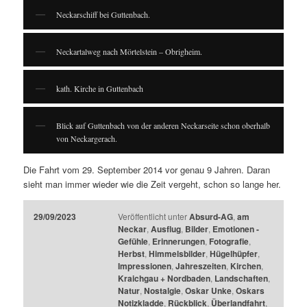
Neckarschiff bei Guttenbach.
Neckartalweg nach Mörtelstein – Obrigheim.
kath. Kirche in Guttenbach
Blick auf Guttenbach von der anderen Neckarseite schon oberhalb
von Neckargerach.
Die Fahrt vom 29. September 2014 vor genau 9 Jahren. Daran
sieht man immer wieder wie die Zeit vergeht, schon so lange her.
29/09/2023
Veröffentlicht unter
Absurd-AG
,
am
Neckar
,
Ausflug
,
Bilder
,
Emotionen -
Gefühle
,
Erinnerungen
,
Fotografie
,
Herbst
,
Himmelsbilder
,
Hügelhüpfer
,
Impressionen
,
Jahreszeiten
,
Kirchen
,
Kraichgau + Nordbaden
,
Landschaften
,
Natur
,
Nostalgie
,
Oskar Unke
,
Oskars
Notizkladde
,
Rückblick
,
Überlandfahrt
,