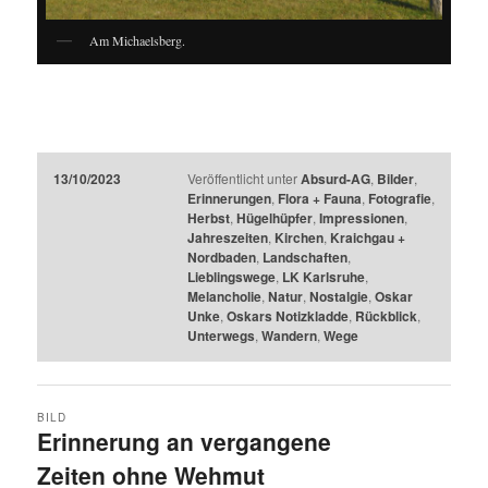
Am Michaelsberg.
13/10/2023
Veröffentlicht unter
Absurd-AG
,
Bilder
,
Erinnerungen
,
Flora + Fauna
,
Fotografie
,
Herbst
,
Hügelhüpfer
,
Impressionen
,
Jahreszeiten
,
Kirchen
,
Kraichgau +
Nordbaden
,
Landschaften
,
Lieblingswege
,
LK Karlsruhe
,
Melancholie
,
Natur
,
Nostalgie
,
Oskar
Unke
,
Oskars Notizkladde
,
Rückblick
,
Unterwegs
,
Wandern
,
Wege
BILD
Erinnerung an vergangene
Zeiten ohne Wehmut