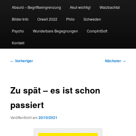
Absurd – Begriffseingrenzung
Akut-wichtig!
Walzbachtal
Bilder-Info
Orwell 2022
Philo
Schweden
Psycho
Wunderbare Begegnungen
CompIntSoft
Kontakt
Beitragsnavigation
←
Vorheriger
Nächster
→
Zu spät – es ist schon
passiert
Veröffentlicht am
20/10/2021