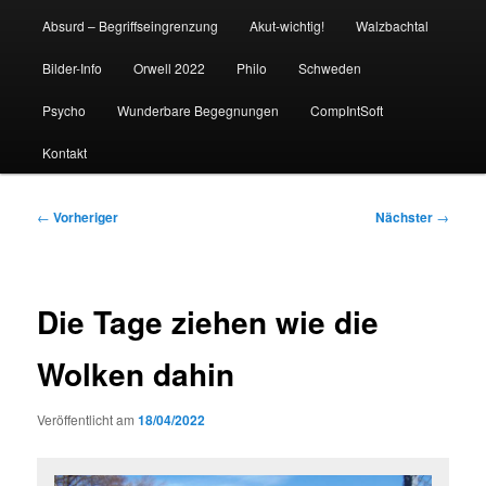
Absurd – Begriffseingrenzung
Akut-wichtig!
Walzbachtal
Bilder-Info
Orwell 2022
Philo
Schweden
Psycho
Wunderbare Begegnungen
CompIntSoft
Kontakt
Beitragsnavigation
←
Vorheriger
Nächster
→
Die Tage ziehen wie die
Wolken dahin
Veröffentlicht am
18/04/2022