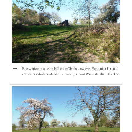
Es erwartete mich eine blühende Obstbaumwiese. Von unten her und
von der Salzhofenseite her kannte ich ja diese Wiesenlandschaft schon.