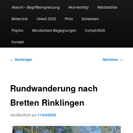
Absurd – Begriffseingrenzung
Akut-wichtig!
Walzbachtal
Bilder-Info
Orwell 2022
Philo
Schweden
Psycho
Wunderbare Begegnungen
CompIntSoft
Kontakt
Beitragsnavigation
←
Vorheriger
Nächster
→
Rundwanderung nach
Bretten Rinklingen
Veröffentlicht am
11/04/2020