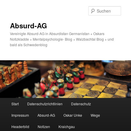
Zum
primären
Such
Inhalt
springen
Absurd-AG
Vereinigte Absurd-AG in Absurdistan Germanistan + Oskars
Notizkladde + Mentalpsychologie- Blog + Walzbachtal Blog + und
bald als Schwedenblog
Hauptmenü
Start
Datenschutzrichtlinien
Datenschutz
Impressum
Absurd-AG
Oskar Unke
Wege
Headerbild
Notizen
Kraichgau