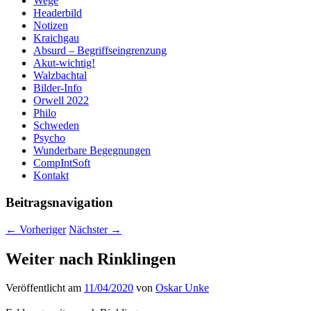
Wege
Headerbild
Notizen
Kraichgau
Absurd – Begriffseingrenzung
Akut-wichtig!
Walzbachtal
Bilder-Info
Orwell 2022
Philo
Schweden
Psycho
Wunderbare Begegnungen
CompIntSoft
Kontakt
Beitragsnavigation
←
Vorheriger
Nächster
→
Weiter nach Rinklingen
Veröffentlicht am
11/04/2020
von
Oskar Unke