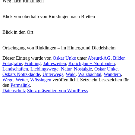
Weg nach Rinklingen
Blick von oberhalb von Rinklingen nach Bretten
Blick in den Ort
Ortseingang von Rinklingen – im Hintergrund Diedelsheim
Dieser Eintrag wurde von
Oskar Unke
unter
Absurd-AG
,
Bilder
,
Fotografie
,
Frühling
,
Jahreszeiten
,
Kraichgau + Nordbaden
,
Landschaften
,
Lieblingswege
,
Natur
,
Nostalgie
,
Oskar Unke
,
Oskars Notizkladde
,
Unterwegs
,
Wald
,
Walzbachtal
,
Wandern
,
Wege
,
Wetter
,
Wössingen
veröffentlicht. Setze ein Lesezeichen für
den
Permalink
.
Datenschutz
Stolz präsentiert von WordPress