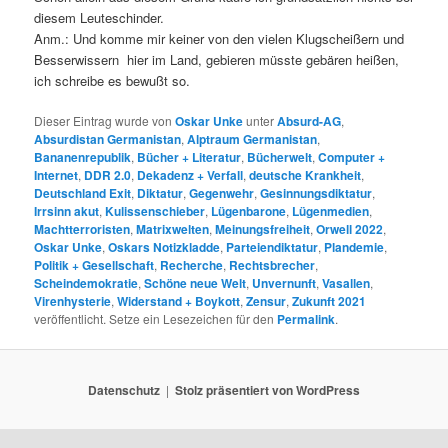
diesem Leuteschinder.
Anm.: Und komme mir keiner von den vielen Klugscheißern und
Besserwissern hier im Land, gebieren müsste gebären heißen,
ich schreibe es bewußt so.
Dieser Eintrag wurde von
Oskar Unke
unter
Absurd-AG
,
Absurdistan Germanistan
,
Alptraum Germanistan
,
Bananenrepublik
,
Bücher + Literatur
,
Bücherwelt
,
Computer +
Internet
,
DDR 2.0
,
Dekadenz + Verfall
,
deutsche Krankheit
,
Deutschland Exit
,
Diktatur
,
Gegenwehr
,
Gesinnungsdiktatur
,
Irrsinn akut
,
Kulissenschieber
,
Lügenbarone
,
Lügenmedien
,
Machtterroristen
,
Matrixwelten
,
Meinungsfreiheit
,
Orwell 2022
,
Oskar Unke
,
Oskars Notizkladde
,
Parteiendiktatur
,
Plandemie
,
Politik + Gesellschaft
,
Recherche
,
Rechtsbrecher
,
Scheindemokratie
,
Schöne neue Welt
,
Unvernunft
,
Vasallen
,
Virenhysterie
,
Widerstand + Boykott
,
Zensur
,
Zukunft 2021
veröffentlicht. Setze ein Lesezeichen für den
Permalink
.
Datenschutz
Stolz präsentiert von WordPress