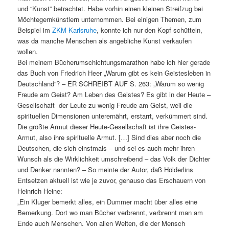
und “Kunst” betrachtet. Habe vorhin einen kleinen Streifzug bei
Möchtegernkünstlern unternommen. Bei einigen Themen, zum
Beispiel im
ZKM Karlsruhe
, konnte ich nur den Kopf schütteln,
was da manche Menschen als angebliche Kunst verkaufen
wollen.
Bei meinem Bücherumschichtungsmarathon habe ich hier gerade
das Buch von Friedrich Heer „Warum gibt es kein Geistesleben in
Deutschland“? – ER SCHREIBT AUF S. 263: „Warum so wenig
Freude am Geist? Am Leben des Geistes? Es gibt in der Heute –
Gesellschaft der Leute zu wenig Freude am Geist, weil die
spirituellen Dimensionen unterernährt, erstarrt, verkümmert sind.
Die größte Armut dieser Heute-Gesellschaft ist ihre Geistes-
Armut, also ihre spirituelle Armut. […] Sind dies aber noch die
Deutschen, die sich einstmals – und sei es auch mehr ihren
Wunsch als die Wirklichkeit umschreibend – das Volk der Dichter
und Denker nannten? – So meinte der Autor, daß Hölderlins
Entsetzen aktuell ist wie je zuvor, genauso das Erschauern von
Heinrich Heine:
„
Ein Kluger bemerkt alles, ein Dummer macht über alles eine
Bemerkung. Dort wo man Bücher verbrennt, verbrennt man am
Ende auch Menschen. Von allen Welten, die der Mensch