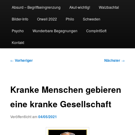
Absurd – Begriffseingrenzung
Akut-wichtig!
Walzbachtal
Bilder-Info
Orwell 2022
Philo
Schweden
Psycho
Wunderbare Begegnungen
CompIntSoft
Kontakt
Beitragsnavigation
←
Vorheriger
Nächster
→
Kranke Menschen gebieren
eine kranke Gesellschaft
Veröffentlicht am
04/05/2021