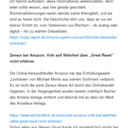
ich hiermit auffordern, diese Informationen weiterzuleiten, denn
jeder sollte wissen, was hier gerade geschieht.
Bücherverbrennungen waren damals keine Kleinigkeit, und sie
sind es heute nicht. Die Geschichte lehrt uns, dass es nur ein
kleiner Schritt ist, vom Verbrennen von Büchern – ob analog oder
digital – hin zu wahren Gräueltaten.
https://kopp-report.de/amazon-sperrt-corona-kritischen-bestseller-
lockdown/
Zensur bei Amazon: Volk soll Wahrheit über „Great Reset“
nicht erfahren
Der Online-Versandhändler Amazon hat das Enthüllungswerk
„Lockdown“ von Michael Morris aus seinem Sortiment verbannt.
Es ist nicht die erste Zensur dieser Art durch den Onlinehandel-
Giganten. In der Vergangenheit wurden bereits mehrfach Bücher
des Antaios-Verlags entfernt und diesmal traf es eben ein Werk
des Amadeus-Verlags.
https://www.wochenblick.at/zensur-bei-amazon-volk-soll-wahrheit-
ueber-great-reset-nicht-erfahren/
Schon allein aus diesem Grund kaufe ich grundsätzlich nichts bei