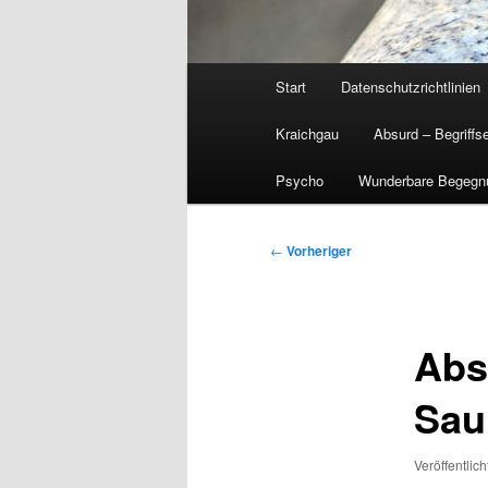
Hauptmenü
Start
Datenschutzrichtlinien
Kraichgau
Absurd – Begriffs
Psycho
Wunderbare Begegn
Beitragsnavigation
←
Vorheriger
Abs
Sau
Veröffentlic