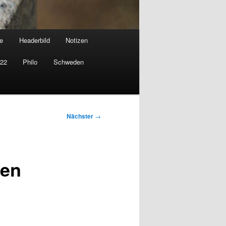
e
Headerbild
Notizen
022
Philo
Schweden
Nächster
→
den