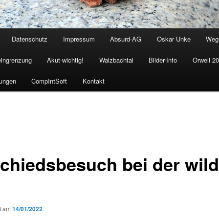
Datenschutz
Impressum
Absurd-AG
Oskar Unke
Weg
eingrenzung
Akut-wichtig!
Walzbachtal
Bilder-Info
Orwell 2
ungen
CompIntSoft
Kontakt
chiedsbesuch bei der wil
ht am
14/01/2022