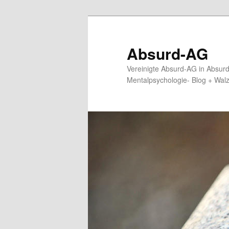
Zum
primären
Inhalt
Absurd-AG
springen
Vereinigte Absurd-AG in Absur
Mentalpsychologie- Blog + Wal