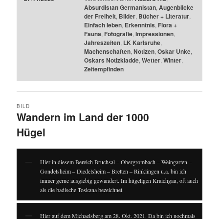
Absurdistan Germanistan
,
Augenblicke
der Freiheit
,
Bilder
,
Bücher + Literatur
,
Einfach leben
,
Erkenntnis
,
Flora +
Fauna
,
Fotografie
,
Impressionen
,
Jahreszeiten
,
LK Karlsruhe
,
Machenschaften
,
Notizen
,
Oskar Unke
,
Oskars Notizkladde
,
Wetter
,
Winter
,
Zeitempfinden
BILD
Wandern im Land der 1000
Hügel
Hier in diesem Bereich Bruchsal – Obergrombach – Weingarten –
Gondelsheim – Diedelsheim – Bretten – Rinklingen u.a. bin ich
immer gerne ausgiebig gewandert. Im hügeligen Kraichgau, oft auch
als die badische Toskana bezeichnet.
Hier auf dem Michaelsberg am 28. Okt. 2021. Da bin ich nochmals