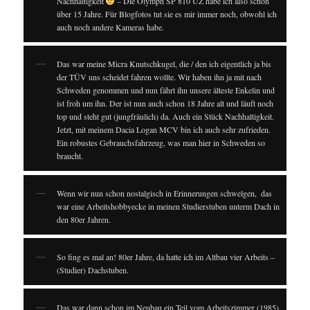
Nachhaltigkeit
– Die Olymph SP 810 UZ habe ich also schon
über 15 Jahre. Für Blogfotos tut sie es mir immer noch, obwohl ich
auch noch andere Kameras habe.
Das war meine Micra Knutschkugel, die / den ich eigentlich ja bis
der TÜV uns scheidet fahren wollte. Wir haben ihn ja mit nach
Schweden genommen und nun fährt ihn unsere älteste Enkelin und
ist froh um ihn. Der ist nun auch schon 18 Jahre alt und läuft noch
top und steht gut (jungfräulich) da. Auch ein Stück Nachhaltigkeit.
Jetzt, mit meinem Dacia Logan MCV bin ich auch sehr zufrieden.
Ein robustes Gebrauchsfahrzeug, was man hier in Schweden so
braucht.
Wenn wir nun schon nostalgisch in Erinnerungen schwelgen, ⁣⁣ das
war eine Arbeitshobbyecke in meinen Studierstuben unterm Dach in
den 80er Jahren.
So fing es mal an! 80er Jahre, da hatte ich im Altbau vier Arbeits –
(Studier) Dachstuben.
Das war dann schon im Neubau ein Teil vom Arbeitszimmer (1985).