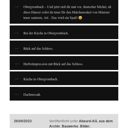
Obergrombach – Und jetzt stell dir mal vor, deutscher Michel, all
diese Häuser sollst du teuer für den Märchenonkel von Minister
teuer sanieren, :lol:⁣ . Das wird ein Spaß!
Bei der Kirche in Obergrombach.
Blick auf das Schloss.
Herbstimpression mit Blick auf das Schloss.
Kirche in Obergrombach.
Dachmosaik.
26/09/2023
Veröffentlicht unter
Absurd-AG
,
aus dem
Archiv
,
Bauwerke
,
Bilder
,