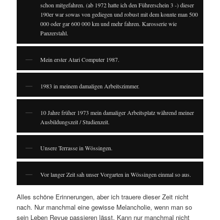
schon mitgefahren. (ab 1972 hatte ich den Führerschein 3 -) dieser
190er war sowas von gediegen und robust mit dem konnte man 500
000 oder gar 600 000 km und mehr fahren. Karosserie wie
Panzerstahl.
Mein erster Atari Computer 1987.
1983 in meinem damaligen Arbeitszimmer.
10 Jahre früher 1973 mein damaliger Arbeitsplatz während meiner
Ausbildungszeit / Studienzeit.
Unsere Terrasse in Wössingen.
Vor langer Zeit sah unser Vorgarten in Wössingen einmal so aus.
Alles schöne Erinnerungen, aber ich trauere dieser Zeit nicht
nach. Nur manchmal eine gewisse Melancholie, wenn man so
sein Leben Revue passieren lässt. Kann nur manchmal nicht