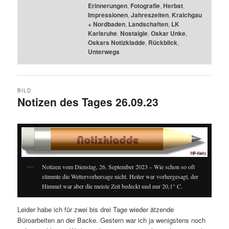
Erinnerungen
,
Fotografie
,
Herbst
,
Impressionen
,
Jahreszeiten
,
Kraichgau
+ Nordbaden
,
Landschaften
,
LK
Karlsruhe
,
Nostalgie
,
Oskar Unke
,
Oskars Notizkladde
,
Rückblick
,
Unterwegs
BILD
Notizen des Tages 26.09.23
Notizen vom Dienstag, 26. September 2023 – Wie schon so oft
stimmte die Wettervorhersage nicht. Heiter war vorhergesagt, der
Himmel war aber die meiste Zeit bedeckt und nur 20,1° C.
Leider habe ich für zwei bis drei Tage wieder ätzende
Büroarbeiten an der Backe. Gestern war ich ja wenigstens noch