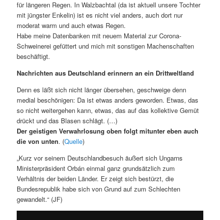
für längeren Regen. In Walzbachtal (da ist aktuell unsere Tochter
mit jüngster Enkelin) ist es nicht viel anders, auch dort nur
moderat warm und auch etwas Regen.
Habe meine Datenbanken mit neuem Material zur Corona-
Schweinerei gefüttert und mich mit sonstigen Machenschaften
beschäftigt.
Nachrichten aus Deutschland erinnern an ein Drittweltland
Denn es läßt sich nicht länger übersehen, geschweige denn
medial beschönigen: Da ist etwas anders geworden. Etwas, das
so nicht weitergehen kann, etwas, das auf das kollektive Gemüt
drückt und das Blasen schlägt. (…)
Der geistigen Verwahrlosung oben folgt mitunter eben auch
die von unten
. (
Quelle
)
„Kurz vor seinem Deutschlandbesuch äußert sich Ungarns
Ministerpräsident Orbán einmal ganz grundsätzlich zum
Verhältnis der beiden Länder. Er zeigt sich bestürzt, die
Bundesrepublik habe sich von Grund auf zum Schlechten
gewandelt.“ (JF)