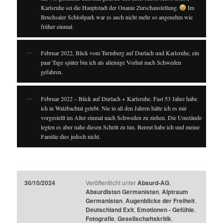
Karlsruhe sei die Hauptstadt der Onanie Zurschaustellung.
Im
Bruchsaler Schloßpark war es auch nicht mehr so angenehm wie
früher einmal.
Februar 2022, Blick vom Turmberg auf Durlach und Karlsruhe, ein
paar Tage später bin ich als alleinige Vorhut nach Schweden
gefahren.
Februar 2022 – Blick auf Durlach + Karlsruhe. Fast 53 Jahre habe
ich in Walzbachtal gelebt. Nie in all den Jahren hätte ich es mir
vorgestellt im Alter einmal nach Schweden zu ziehen. Die Umstände
legten es aber nahe diesen Schritt zu tun. Bereut habe ich und meine
Familie dies jedoch nicht.
30/10/2024
Veröffentlicht unter
Absurd-AG
,
Absurdistan Germanistan
,
Alptraum
Germanistan
,
Augenblicke der Freiheit
,
Deutschland Exit
,
Emotionen - Gefühle
,
Fotografie
,
Gesellschaftskritik
,