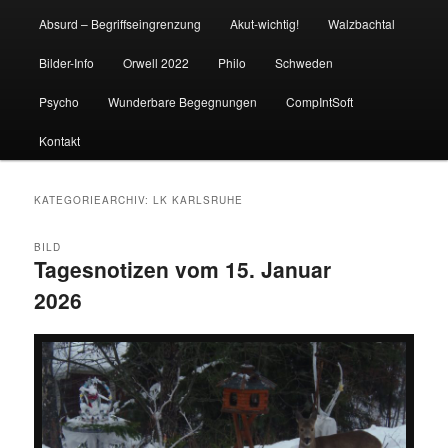
Absurd – Begriffseingrenzung
Akut-wichtig!
Walzbachtal
Bilder-Info
Orwell 2022
Philo
Schweden
Psycho
Wunderbare Begegnungen
CompIntSoft
Kontakt
KATEGORIEARCHIV:
LK KARLSRUHE
BILD
Tagesnotizen vom 15. Januar
2026