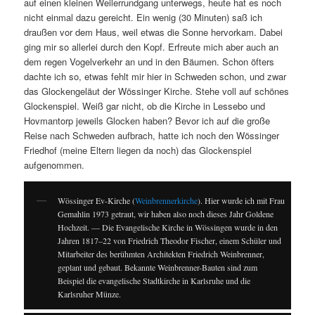
auf einen kleinen Weilerrundgang unterwegs, heute hat es noch
nicht einmal dazu gereicht. Ein wenig (30 Minuten) saß ich
draußen vor dem Haus, weil etwas die Sonne hervorkam. Dabei
ging mir so allerlei durch den Kopf. Erfreute mich aber auch an
dem regen Vogelverkehr an und in den Bäumen. Schon öfters
dachte ich so, etwas fehlt mir hier in Schweden schon, und zwar
das Glockengeläut der Wössinger Kirche. Stehe voll auf schönes
Glockenspiel. Weiß gar nicht, ob die Kirche in Lessebo und
Hovmantorp jeweils Glocken haben? Bevor ich auf die große
Reise nach Schweden aufbrach, hatte ich noch den Wössinger
Friedhof (meine Eltern liegen da noch) das Glockenspiel
aufgenommen.
Wössinger Ev-Kirche (
Weinbrennerkirche
). Hier wurde ich mit Frau
Gemahlin 1973 getraut, wir haben also noch dieses Jahr Goldene
Hochzeit. — Die Evangelische Kirche in Wössingen wurde in den
Jahren 1817–22 von Friedrich Theodor Fischer, einem Schüler und
Mitarbeiter des berühmten Architekten Friedrich Weinbrenner,
geplant und gebaut. Bekannte Weinbrenner-Bauten sind zum
Beispiel die evangelische Stadtkirche in Karlsruhe und die
Karlsruher Münze.