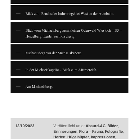
Blick zum Bruchsaler Industriegebiet West an der Autobahn.
Blick vom Michaelsberg zum kleinen Odenwald Wiesloch – B3 –
Heidelberg. Leider auch da diesig.
Michaelsberg vor der Michaelskapelle.
In der Michaelskapelle – Blick zum Altarbereich.
Am Michaelsberg.
13/10/2023
Veröffentlicht unter
Absurd-AG
,
Bilder
,
Erinnerungen
,
Flora + Fauna
,
Fotografie
,
Herbst
,
Hügelhüpfer
,
Impressionen
,