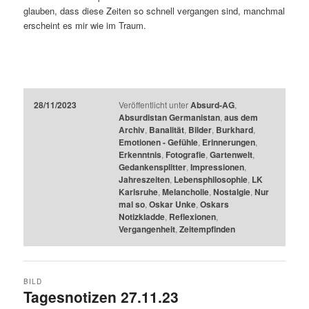
glauben, dass diese Zeiten so schnell vergangen sind, manchmal
erscheint es mir wie im Traum.
28/11/2023
Veröffentlicht unter
Absurd-AG
,
Absurdistan Germanistan
,
aus dem
Archiv
,
Banalität
,
Bilder
,
Burkhard
,
Emotionen - Gefühle
,
Erinnerungen
,
Erkenntnis
,
Fotografie
,
Gartenwelt
,
Gedankensplitter
,
Impressionen
,
Jahreszeiten
,
Lebensphilosophie
,
LK
Karlsruhe
,
Melancholie
,
Nostalgie
,
Nur
mal so
,
Oskar Unke
,
Oskars
Notizkladde
,
Reflexionen
,
Vergangenheit
,
Zeitempfinden
BILD
Tagesnotizen 27.11.23