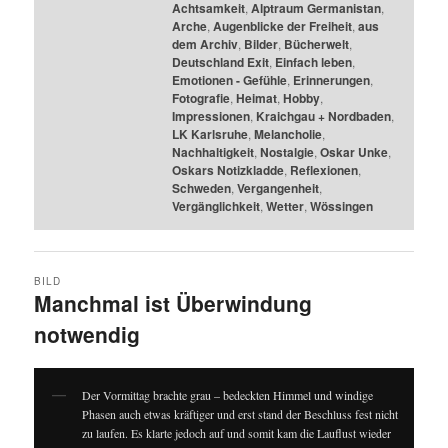
Achtsamkeit
,
Alptraum Germanistan
,
Arche
,
Augenblicke der Freiheit
,
aus
dem Archiv
,
Bilder
,
Bücherwelt
,
Deutschland Exit
,
Einfach leben
,
Emotionen - Gefühle
,
Erinnerungen
,
Fotografie
,
Heimat
,
Hobby
,
Impressionen
,
Kraichgau + Nordbaden
,
LK Karlsruhe
,
Melancholie
,
Nachhaltigkeit
,
Nostalgie
,
Oskar Unke
,
Oskars Notizkladde
,
Reflexionen
,
Schweden
,
Vergangenheit
,
Vergänglichkeit
,
Wetter
,
Wössingen
BILD
Manchmal ist Überwindung
notwendig
Der Vormittag brachte grau – bedeckten Himmel und windige
Phasen auch etwas kräftiger und erst stand der Beschluss fest nicht
zu laufen. Es klarte jedoch auf und somit kam die Lauflust wieder