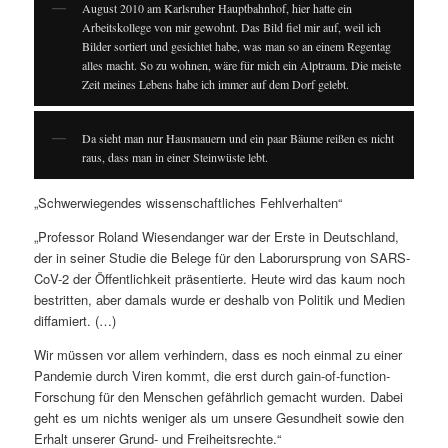
August 2010 am Karlsruher Hauptbahnhof, hier hatte ein
Arbeitskollege von mir gewohnt. Das Bild fiel mir auf, weil ich
Bilder sortiert und gesichtet habe, was man so an einem Regentag
alles macht. So zu wohnen, wäre für mich ein Alptraum. Die meiste
Zeit meines Lebens habe ich immer auf dem Dorf gelebt.
Da sieht man nur Hausmauern und ein paar Bäume reißen es nicht
raus, dass man in einer Steinwüste lebt.
„Schwerwiegendes wissenschaftliches Fehlverhalten“
„Professor Roland Wiesendanger war der Erste in Deutschland,
der in seiner Studie die Belege für den Laborursprung von SARS-
CoV-2 der Öffentlichkeit präsentierte. Heute wird das kaum noch
bestritten, aber damals wurde er deshalb von Politik und Medien
diffamiert. (…)
Wir müssen vor allem verhindern, dass es noch einmal zu einer
Pandemie durch Viren kommt, die erst durch gain-of-function-
Forschung für den Menschen gefährlich gemacht wurden. Dabei
geht es um nichts weniger als um unsere Gesundheit sowie den
Erhalt unserer Grund- und Freiheitsrechte.“