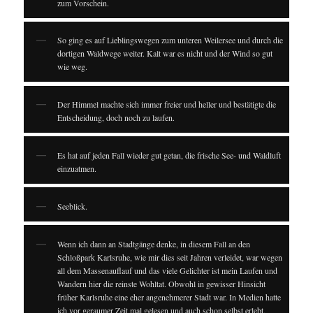
zum Vorschein.
So ging es auf Lieblingswegen zum unteren Weilersee und durch die
dortigen Waldwege weiter. Kalt war es nicht und der Wind so gut
wie weg.
Der Himmel machte sich immer freier und heller und bestätigte die
Entscheidung, doch noch zu laufen.
Es hat auf jeden Fall wieder gut getan, die frische See- und Waldluft
einzuatmen.
Seeblick.
Wenn ich dann an Stadtgänge denke, in diesem Fall an den
Schloßpark Karlsruhe, wie mir dies seit Jahren verleidet, war wegen
all dem Massenauflauf und das viele Gelichter ist mein Laufen und
Wandern hier die reinste Wohltat. Obwohl in gewisser Hinsicht
früher Karlsruhe eine eher angenehmerer Stadt war. In Medien hatte
ich vor geraumer Zeit mal gelesen und auch schon selbst erlebt,