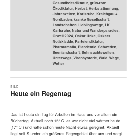
Gesundheitsdiktatur
,
grün-rote
Ökodiktatur
,
Herbst
,
Herbststimmung
,
Jahreszeiten
,
Karlsruhe
,
Kraichgau +
Nordbaden
,
kranke Gesellschaft
,
Landschaften
,
Lieblingswege
,
LK
Karlsruhe
,
Natur und Wanderparadies
,
Orwell 2024
,
Oskar Unke
,
Oskars
Notizkladde
,
Parteiendiktatur
,
Pharmamafia
,
Plandemie
,
Schweden
,
Seenlandschaft
,
Sehnsuchtswelten
,
Unterwegs
,
Virenhysterie
,
Wald
,
Wege
,
Wetter
BILD
Heute ein Regentag
Das ist heute ein Tag für Arbeiten im Haus und vor allem ein
Büchertag. Aktuell noch 15° C. es war nicht viel wärmer heute
(17° C.) und hatte schon heute Nacht etwas geregnet. Aktuell
liegt seit Stunden ein größeres Regengebiet über uns und sorgt