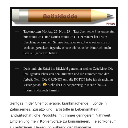
Tagesnotizen Montag, 27. Nov. 23 – Tagsüber keine Plustemperatur
nur minus 2° C und aktuell minus 7° C. Der Winter hat uns in
Beschlag genommen. Schnee liegt aber so gut wie keiner nur so
leicht an gezuckert. Irgendwie habe ich heute den Eindruck, mehr
Leerlauf gehabt zu haben.
Da ist mir ein Zettel ins Blickfeld geraten in meiner Zettelkiste: Die
Intelligenten leben von den Dummen und die Dummen von der
Arbeit. Nein! Die GRÜNEN und die ROTEN habe ich da nicht im
Visier gehabt.
Siehe der Grünenparteitag in Karlsruhe —>
Irrsinn ist da noch harmlos.
Senfgas in der Chemotherapie, krankmachende Fluoride in
Zahncremes, Zusatz- und Farbstoffe in Lebensmitteln,
landwirtschaftliche Produkte, mit immer geringerem Nährwert,
Empfehlung mehr Kohlehydrate zu konsumieren, Fleischkonsum
zu reduzieren, Bewegung während der Plandemie