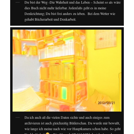
Du bist der Weg -Die Wahrheit und das Leben – Scheint so als wäre
dies Buch nicht mehr lieferbar. Jedenfalls geht es in meine
Denkrichtung; Du bist frei anders zu leben. Bei dem Wetter wie
gehabt Bücherarbeit und Denkarbeit.
Da ich auch all die vielen Daten sichte und auch einiges zum
archivieren ist auch gleichzeitig Bilderschau. Da wurde mir bewußt,
wie lange ich meine nach wie vor Hauptkamera schon habe. So geht