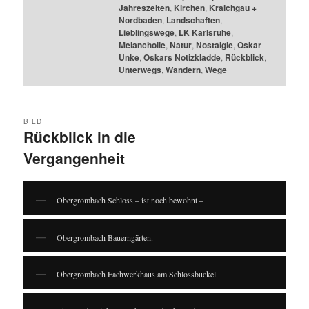
Jahreszeiten
,
Kirchen
,
Kraichgau +
Nordbaden
,
Landschaften
,
Lieblingswege
,
LK Karlsruhe
,
Melancholie
,
Natur
,
Nostalgie
,
Oskar
Unke
,
Oskars Notizkladde
,
Rückblick
,
Unterwegs
,
Wandern
,
Wege
BILD
Rückblick in die
Vergangenheit
Obergrombach Schloss – ist noch bewohnt –
Obergrombach Bauerngärten.
Obergrombach Fachwerkhaus am Schlossbuckel.