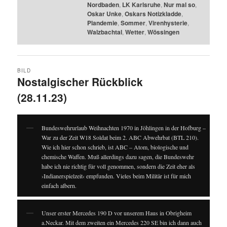
Nordbaden
,
LK Karlsruhe
,
Nur mal so
,
Oskar Unke
,
Oskars Notizkladde
,
Plandemie
,
Sommer
,
Virenhysterie
,
Walzbachtal
,
Wetter
,
Wössingen
BILD
Nostalgischer Rückblick
(28.11.23)
Bundeswehrurlaub Weihnachten 1970 in Jöhlingen in der Hofburg –
War zu der Zeit W18 Soldat beim 2. ABC Abwehrbat (BTL 210).
Wie ich hier schon schrieb, ist ABC – Atom, biologische und
chemische Waffen. Muß allerdings dazu sagen, die Bundeswehr
habe ich nie richtig für voll genommen, sondern die Zeit eher als
›Indianerspielzeit‹ empfunden. Vieles beim Militär ist für mich
einfach albern.
Unser erster Mercedes 190 D vor unserem Haus in Obrigheim
a.Neckar. Mit dem zweiten ein Mercedes 220 SE bin ich dann auch