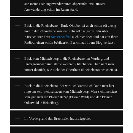
alle meine Lieblingswandertouren abgelaufen, weil unsere
Auswanderung schon im Raum stand.
Blick in die Rheinebene – Ende Oktober ist es eh schon oft diesig
und in der Rheinebene sowieso sehr oft das ganze Jahr über.
Kürzlich war Frau
Schwabenfrau
auch hier oben und hat von ihrer
Radtour einen schön bebilderten Bericht auf ihrem Blog verfasst.
Blick vom Michaelsberg in die Rheinebene, im Vordergrund
Untergrombach und all die weiteren Ortschaften. Hier sieht man
immer deutlich, wie dicht der Oberrhein (Rheinebene) besiedelt ist.
Blick in die Rheinebene. Bei wirklich klarer Sicht kann man hier
ringsum sehr weit schauen vom Michaelsberg. Man sieht meistens
sehr gut auch die Pfälzer Berge (Pfälzer Wald) und den kleinen
Odenwald / Heidelberg.
Im Vordergrund das Bruchsaler Industriegebiet.