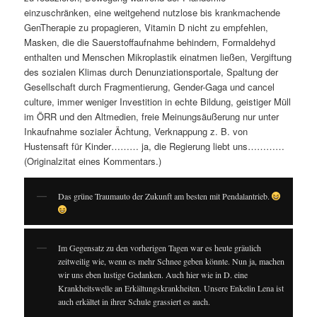
einzuschränken, eine weitgehend nutzlose bis krankmachende
GenTherapie zu propagieren, Vitamin D nicht zu empfehlen,
Masken, die die Sauerstoffaufnahme behindern, Formaldehyd
enthalten und Menschen Mikroplastik einatmen ließen, Vergiftung
des sozialen Klimas durch Denunziationsportale, Spaltung der
Gesellschaft durch Fragmentierung, Gender-Gaga und cancel
culture, immer weniger Investition in echte Bildung, geistiger Müll
im ÖRR und den Altmedien, freie Meinungsäußerung nur unter
Inkaufnahme sozialer Ächtung, Verknappung z. B. von
Hustensaft für Kinder……… ja, die Regierung liebt uns…………
(Originalzitat eines Kommentars.)
Das grüne Traumauto der Zukunft am besten mit Pendalantrieb.
Im Gegensatz zu den vorherigen Tagen war es heute gräulich
zeitweilig wie, wenn es mehr Schnee geben könnte. Nun ja, machen
wir uns eben lustige Gedanken. Auch hier wie in D. eine
Krankheitswelle an Erkältungskrankheiten. Unsere Enkelin Lena ist
auch erkältet in ihrer Schule grassiert es auch.