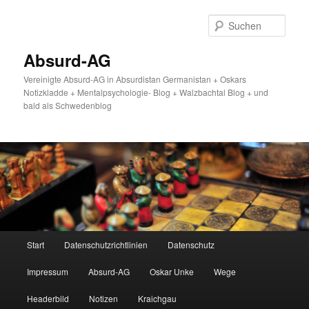
Zum
primären
Such
Inhalt
springen
Absurd-AG
Vereinigte Absurd-AG in Absurdistan Germanistan + Oskars
Notizkladde + Mentalpsychologie- Blog + Walzbachtal Blog + und
bald als Schwedenblog
Hauptmenü
Start
Datenschutzrichtlinien
Datenschutz
Impressum
Absurd-AG
Oskar Unke
Wege
Headerbild
Notizen
Kraichgau