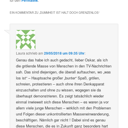
für den
Permalink
.
EIN KOMMENTAR ZU „
DUMMHEIT IST HALT DOCH GRENZENLOS
“
Laura
schrieb
am
29/05/2018 um 09:35 Uhr
:
Genau das habe ich auch gedacht, lieber Oskar, als ich
die grölende Masse von Menschen in den TV-Nachrichten
sah. Das sind diejenigen, die überall auftauchen, wo „was
los ist“ – Hauptsache großer „bunter“ Spaß, grölen,
schreien, protestieren – auch ohne ihren Denkapparat
einzuschalten und ohne zu wissen, wogegen sie da
überhaupt demonstrieren. Es zeigt tatsächlich wieder
einmal inwieweit sich diese Menschen – es waren ja vor
allem viele junge Menschen – wirklich mit den Problemen
und Folgen dieser unkontrollierten Masseneinwanderung,
beschäftigen. Nämlich gar nicht ! Dabei sind es genau
diese Menschen, die es in Zukunft ganz besonders hart