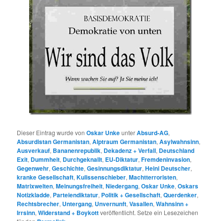
Dieser Eintrag wurde von
Oskar Unke
unter
Absurd-AG
,
Absurdistan Germanistan
,
Alptraum Germanistan
,
Asylwahnsinn
,
Ausverkauf
,
Bananenrepublik
,
Dekadenz + Verfall
,
Deutschland
Exit
,
Dummheit
,
Durchgeknallt
,
EU-Diktatur
,
Fremdeninvasion
,
Gegenwehr
,
Geschichte
,
Gesinnungsdiktatur
,
Heini Deutscher
,
kranke Gesellschaft
,
Kulissenschieber
,
Machtterroristen
,
Matrixwelten
,
Meinungsfreiheit
,
Niedergang
,
Oskar Unke
,
Oskars
Notizkladde
,
Parteiendiktatur
,
Politik + Gesellschaft
,
Querdenker
,
Rechtsbrecher
,
Untergang
,
Unvernunft
,
Vasallen
,
Wahnsinn +
Irrsinn
,
Widerstand + Boykott
veröffentlicht. Setze ein Lesezeichen