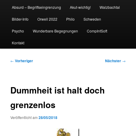
Absurd – Begriffseingrenzung
Akut-wichtig!
Walzbachtal
Bilder-Info
Orwell 2022
Philo
Schweden
Psycho
Wunderbare Begegnungen
CompIntSoft
Kontakt
Beitragsnavigation
←
Vorheriger
Nächster
→
Dummheit ist halt doch
grenzenlos
Veröffentlicht am
28/05/2018