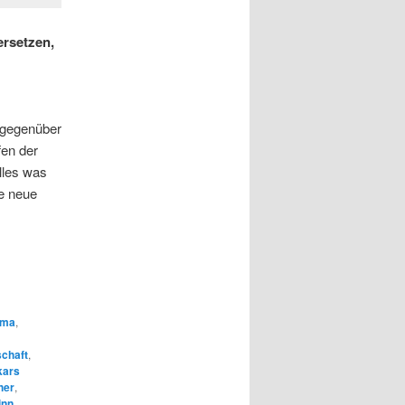
ersetzen,
t gegenüber
fen der
lles was
ie neue
rma
,
schaft
,
kars
her
,
inn
,