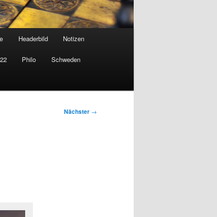
e
Headerbild
Notizen
022
Philo
Schweden
Nächster
→