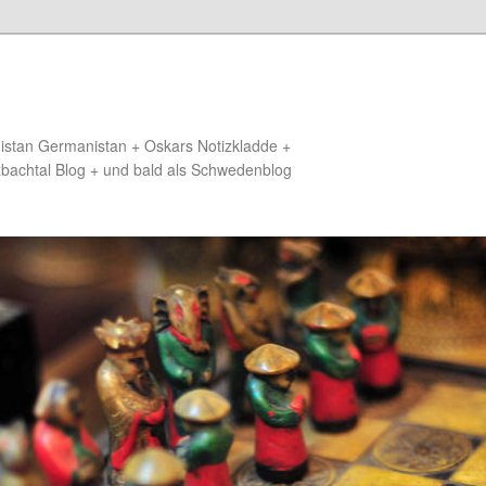
distan Germanistan + Oskars Notizkladde +
zbachtal Blog + und bald als Schwedenblog