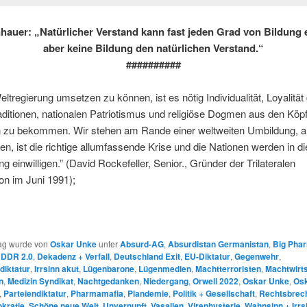
auer: „Natürlicher Verstand kann fast jeden Grad von Bildung 
aber keine Bildung den natürlichen Verstand.“
##########
ltregierung umsetzen zu können, ist es nötig Individualität, Loyalitä
aditionen, nationalen Patriotismus und religiöse Dogmen aus den Köp
zu bekommen. Wir stehen am Rande einer weltweiten Umbildung, a
en, ist die richtige allumfassende Krise und die Nationen werden in d
g einwilligen.” (David Rockefeller, Senior., Gründer der Trilateralen
n im Juni 1991);
rag wurde von
Oskar Unke
unter
Absurd-AG
,
Absurdistan Germanistan
,
Big Pha
,
DDR 2.0
,
Dekadenz + Verfall
,
Deutschland Exit
,
EU-Diktatur
,
Gegenwehr
,
diktatur
,
Irrsinn akut
,
Lügenbarone
,
Lügenmedien
,
Machtterroristen
,
Machtwirt
n
,
Medizin Syndikat
,
Nachtgedanken
,
Niedergang
,
Orwell 2022
,
Oskar Unke
,
Os
,
Parteiendiktatur
,
Pharmamafia
,
Plandemie
,
Politik + Gesellschaft
,
Rechtsbrec
kratie
,
Schöne neue Welt
,
Unvernunft
,
Vasallen
,
Virenhysterie
,
Wahnsinn + Irrs