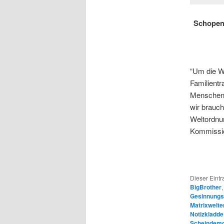
Schopenh
“Um die We
Familientr
Menschen 
wir brauch
Weltordnun
Kommissio
Dieser Eint
BigBrother
Gesinnungs
Matrixwelte
Notizkladde
Scheindemo