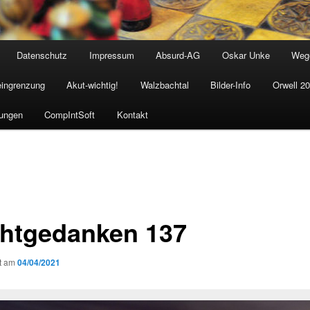
Datenschutz
Impressum
Absurd-AG
Oskar Unke
Weg
eingrenzung
Akut-wichtig!
Walzbachtal
Bilder-Info
Orwell 2
ungen
CompIntSoft
Kontakt
htgedanken 137
ht am
04/04/2021