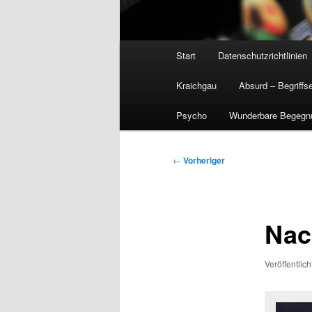
Hauptmenü
Start
Datenschutzrichtlinien
Kraichgau
Absurd – Begriffs
Psycho
Wunderbare Begegn
Beitragsnavigation
←
Vorheriger
Nac
Veröffentlic