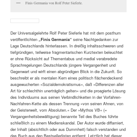
Finis Germania von Rolf Peter Sieferle.
Der Universalgelehrte Rolf Peter Sieferle hat mit dem posthum
veröffentlichten
„Finis Germania“
seine Nachtgedanken zur
Lage Deutschlands hinterlassen. In dreißig inhaltsschweren und
tiefgründigen, teilweise fragmentarischen Kurztexten beleuchtet
er ohne Rücksicht auf Thementabus und medial verabredete
Sprachregelungen Deutschlands jüngere Vergangenheit und
Gegenwart und wirft einen abgründigen Blick in die Zukunft. So
beschreibt er als mentalen Kern eines politisch flächendeckend
ausgewucherten »Sozialdemokratismus«, daß »Differenzen aller
Art für schlechthin unerträglich gelten« und die proagierte Lösung
des Individuums aus seinen Verbindlichkeiten in der Vorfahren-
Nachfahren-Kette als dessen Trennung »von seinen Ahnen, von
der Geisterwelt, vom Absoluten.« Der »Mythos VB« (=
Vergangenheitsbewältigung) benannte Teil des Buches führte
schließlich zu einem Medienskandal. Der Autor wurde diffamiert,
der Inhalt (absichtlich oder aus Dummheit) falsch verstanden und
das Buch aus den Bestsellerlisten entfernt. Letztlich hat dieser