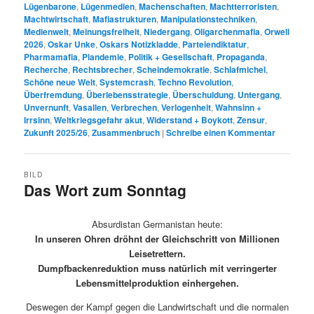
Lügenbarone
,
Lügenmedien
,
Machenschaften
,
Machtterroristen
,
Machtwirtschaft
,
Mafiastrukturen
,
Manipulationstechniken
,
Medienwelt
,
Meinungsfreiheit
,
Niedergang
,
Oligarchenmafia
,
Orwell
2026
,
Oskar Unke
,
Oskars Notizkladde
,
Parteiendiktatur
,
Pharmamafia
,
Plandemie
,
Politik + Gesellschaft
,
Propaganda
,
Recherche
,
Rechtsbrecher
,
Scheindemokratie
,
Schlafmichel
,
Schöne neue Welt
,
Systemcrash
,
Techno Revolution
,
Überfremdung
,
Überlebensstrategie
,
Überschuldung
,
Untergang
,
Unvernunft
,
Vasallen
,
Verbrechen
,
Verlogenheit
,
Wahnsinn +
Irrsinn
,
Weltkriegsgefahr akut
,
Widerstand + Boykott
,
Zensur
,
Zukunft 2025/26
,
Zusammenbruch
|
Schreibe einen Kommentar
BILD
Das Wort zum Sonntag
Absurdistan Germanistan heute:
In unseren Ohren dröhnt der Gleichschritt von Millionen
Leisetrettern.
Dumpfbackenreduktion muss natürlich mit verringerter
Lebensmittelproduktion einhergehen.
Deswegen der Kampf gegen die Landwirtschaft und die normalen