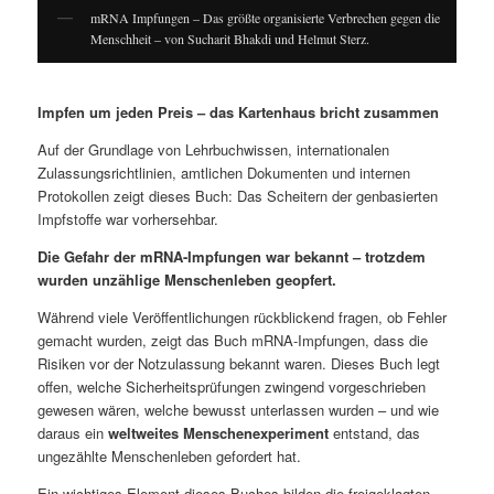
mRNA Impfungen – Das größte organisierte Verbrechen gegen die
Menschheit – von Sucharit Bhakdi und Helmut Sterz.
Impfen um jeden Preis – das Kartenhaus bricht zusammen
Auf der Grundlage von Lehrbuchwissen, internationalen
Zulassungsrichtlinien, amtlichen Dokumenten und internen
Protokollen zeigt dieses Buch: Das Scheitern der genbasierten
Impfstoffe war vorhersehbar.
Die Gefahr der mRNA-Impfungen war bekannt – trotzdem
wurden unzählige Menschenleben geopfert.
Während viele Veröffentlichungen rückblickend fragen, ob Fehler
gemacht wurden, zeigt das Buch mRNA-Impfungen, dass die
Risiken vor der Notzulassung bekannt waren. Dieses Buch legt
offen, welche Sicherheitsprüfungen zwingend vorgeschrieben
gewesen wären, welche bewusst unterlassen wurden – und wie
daraus ein
weltweites Menschenexperiment
entstand, das
ungezählte Menschenleben gefordert hat.
Ein wichtiges Element dieses Buches bilden die freigeklagten