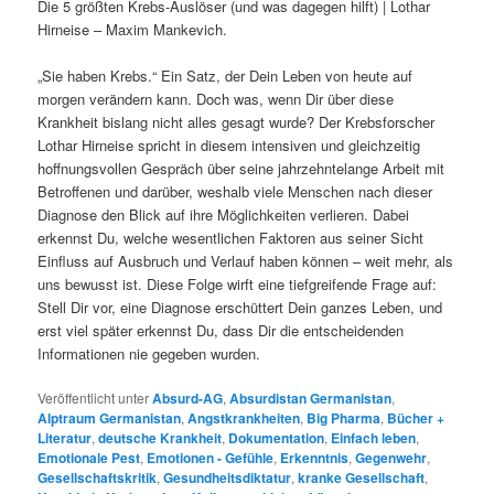
Die 5 größten Krebs-Auslöser (und was dagegen hilft) | Lothar
Hirneise – Maxim Mankevich.
„Sie haben Krebs.“ Ein Satz, der Dein Leben von heute auf
morgen verändern kann. Doch was, wenn Dir über diese
Krankheit bislang nicht alles gesagt wurde? Der Krebsforscher
Lothar Hirneise spricht in diesem intensiven und gleichzeitig
hoffnungsvollen Gespräch über seine jahrzehntelange Arbeit mit
Betroffenen und darüber, weshalb viele Menschen nach dieser
Diagnose den Blick auf ihre Möglichkeiten verlieren. Dabei
erkennst Du, welche wesentlichen Faktoren aus seiner Sicht
Einfluss auf Ausbruch und Verlauf haben können – weit mehr, als
uns bewusst ist. Diese Folge wirft eine tiefgreifende Frage auf:
Stell Dir vor, eine Diagnose erschüttert Dein ganzes Leben, und
erst viel später erkennst Du, dass Dir die entscheidenden
Informationen nie gegeben wurden.
Veröffentlicht unter
Absurd-AG
,
Absurdistan Germanistan
,
Alptraum Germanistan
,
Angstkrankheiten
,
Big Pharma
,
Bücher +
Literatur
,
deutsche Krankheit
,
Dokumentation
,
Einfach leben
,
Emotionale Pest
,
Emotionen - Gefühle
,
Erkenntnis
,
Gegenwehr
,
Gesellschaftskritik
,
Gesundheitsdiktatur
,
kranke Gesellschaft
,