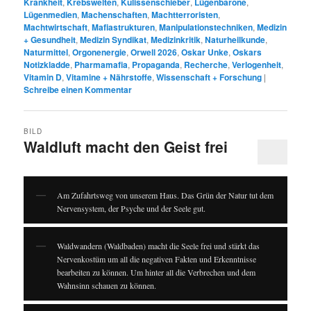
Krankheit
,
Krebswelten
,
Kulissenschieber
,
Lügenbarone
,
Lügenmedien
,
Machenschaften
,
Machtterroristen
,
Machtwirtschaft
,
Mafiastrukturen
,
Manipulationstechniken
,
Medizin
+ Gesundheit
,
Medizin Syndikat
,
Medizinkritik
,
Naturheilkunde
,
Naturmittel
,
Orgonenergie
,
Orwell 2026
,
Oskar Unke
,
Oskars
Notizkladde
,
Pharmamafia
,
Propaganda
,
Recherche
,
Verlogenheit
,
Vitamin D
,
Vitamine + Nährstoffe
,
Wissenschaft + Forschung
|
Schreibe einen Kommentar
BILD
Waldluft macht den Geist frei
Am Zufahrtsweg von unserem Haus. Das Grün der Natur tut dem
Nervensystem, der Psyche und der Seele gut.
Waldwandern (Waldbaden) macht die Seele frei und stärkt das
Nervenkostüm um all die negativen Fakten und Erkenntnisse
bearbeiten zu können. Um hinter all die Verbrechen und dem
Wahnsinn schauen zu können.