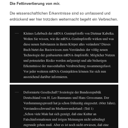
Die Fettinvertierung von mir.
Die wissenschaftlichen Erkenntnisse sind so umfassend und
erdrückend wer hier trotzdem weitermacht begeht ein Verbrechen.
Kleines Lehrbuch der mRNA Genimpfstoffe von Dietmar Kabelka.
Wollen Sie wissen, wie die mRNA-GenImpfstoffe wirken und was
diese neuen Substanzen in ihrem Körper alles verändern? Dieses
Buch bietet das Basiswissen zum Verständnis der völlig neuen
Technologie der genbasierten mRNA-Impfstoffe. Möglicher Nutzen
und potenzielles Risiko werden aufgezeigt und alle bisherigen
Erkenntnisse der massenhaften Verabreichung zusammengefasst.
Vor jeder weiteren mRNA-Geninjektion können Sie sich nun
ausreichend darüber informieren.
Deformierte Gesellschaft? Soziologie der Bundesrepublik
Deutschland von H. Leo Baumanns und Hans Grossmann. Der
Verdummungsprozeß hat ja schon frühzeitig eingesetzt. (60er Jahre).
Verstandesschwund im Medienwunderland: (Teil 1)
„Schon viele Male hat sich gezeigt, daß eine Kultur an
Falschinformationen und irrigen Meinungen nicht unbedingt
zugrunde gehen muß. Aber es ist noch nicht erwiesen, daß eine