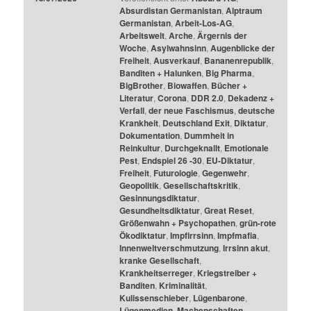
Absurdistan Germanistan
,
Alptraum
Germanistan
,
Arbeit-Los-AG
,
Arbeitswelt
,
Arche
,
Ärgernis der
Woche
,
Asylwahnsinn
,
Augenblicke der
Freiheit
,
Ausverkauf
,
Bananenrepublik
,
Banditen + Halunken
,
Big Pharma
,
BigBrother
,
Biowaffen
,
Bücher +
Literatur
,
Corona
,
DDR 2.0
,
Dekadenz +
Verfall
,
der neue Faschismus
,
deutsche
Krankheit
,
Deutschland Exit
,
Diktatur
,
Dokumentation
,
Dummheit in
Reinkultur
,
Durchgeknallt
,
Emotionale
Pest
,
Endspiel 26 -30
,
EU-Diktatur
,
Freiheit
,
Futurologie
,
Gegenwehr
,
Geopolitik
,
Gesellschaftskritik
,
Gesinnungsdiktatur
,
Gesundheitsdiktatur
,
Great Reset
,
Größenwahn + Psychopathen
,
grün-rote
Ökodiktatur
,
Impfirrsinn
,
Impfmafia
,
Innenweltverschmutzung
,
Irrsinn akut
,
kranke Gesellschaft
,
Krankheitserreger
,
Kriegstreiber +
Banditen
,
Kriminalität
,
Kulissenschieber
,
Lügenbarone
,
Lügenmedien
,
Machenschaften
,