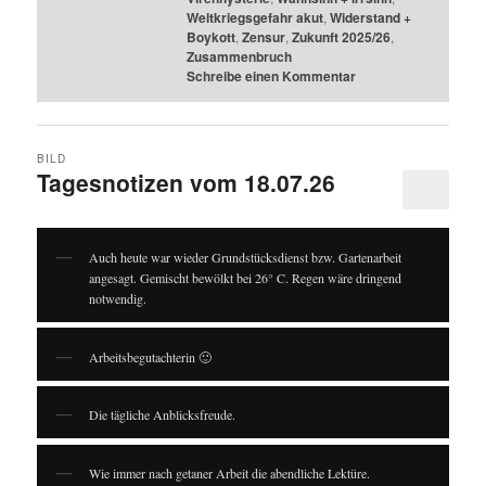
Weltkriegsgefahr akut
,
Widerstand +
Boykott
,
Zensur
,
Zukunft 2025/26
,
Zusammenbruch
Schreibe einen Kommentar
BILD
Tagesnotizen vom 18.07.26
Auch heute war wieder Grundstücksdienst bzw. Gartenarbeit
angesagt. Gemischt bewölkt bei 26° C. Regen wäre dringend
notwendig.
Arbeitsbegutachterin 🙂
Die tägliche Anblicksfreude.
Wie immer nach getaner Arbeit die abendliche Lektüre.