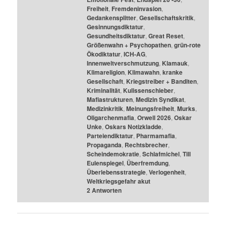
Freiheit
,
Fremdeninvasion
,
Gedankensplitter
,
Gesellschaftskritik
,
Gesinnungsdiktatur
,
Gesundheitsdiktatur
,
Great Reset
,
Größenwahn + Psychopathen
,
grün-rote
Ökodiktatur
,
ICH-AG
,
Innenweltverschmutzung
,
Klamauk
,
Klimareligion
,
Klimawahn
,
kranke
Gesellschaft
,
Kriegstreiber + Banditen
,
Kriminalität
,
Kulissenschieber
,
Mafiastrukturen
,
Medizin Syndikat
,
Medizinkritik
,
Meinungsfreiheit
,
Murks
,
Oligarchenmafia
,
Orwell 2026
,
Oskar
Unke
,
Oskars Notizkladde
,
Parteiendiktatur
,
Pharmamafia
,
Propaganda
,
Rechtsbrecher
,
Scheindemokratie
,
Schlafmichel
,
Till
Eulenspiegel
,
Überfremdung
,
Überlebensstrategie
,
Verlogenheit
,
Weltkriegsgefahr akut
2
Antworten