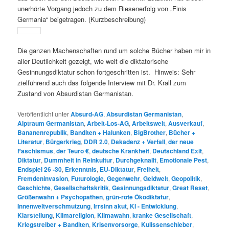
unerhörte Vorgang jedoch zu dem Riesenerfolg von „Finis
Germania“ beigetragen. (Kurzbeschreibung)
Die ganzen Machenschaften rund um solche Bücher haben mir in
aller Deutlichkeit gezeigt, wie weit die diktatorische
Gesinnungsdiktatur schon fortgeschritten ist. Hinweis: Sehr
zielführend auch das folgende Interview mit Dr. Krall zum
Zustand von Absurdistan Germanistan.
Veröffentlicht unter
Absurd-AG
,
Absurdistan Germanistan
,
Alptraum Germanistan
,
Arbeit-Los-AG
,
Arbeitswelt
,
Ausverkauf
,
Bananenrepublik
,
Banditen + Halunken
,
BigBrother
,
Bücher +
Literatur
,
Bürgerkrieg
,
DDR 2.0
,
Dekadenz + Verfall
,
der neue
Faschismus
,
der Teuro €
,
deutsche Krankheit
,
Deutschland Exit
,
Diktatur
,
Dummheit in Reinkultur
,
Durchgeknallt
,
Emotionale Pest
,
Endspiel 26 -30
,
Erkenntnis
,
EU-Diktatur
,
Freiheit
,
Fremdeninvasion
,
Futurologie
,
Gegenwehr
,
Geldwelt
,
Geopolitik
,
Geschichte
,
Gesellschaftskritik
,
Gesinnungsdiktatur
,
Great Reset
,
Größenwahn + Psychopathen
,
grün-rote Ökodiktatur
,
Innenweltverschmutzung
,
Irrsinn akut
,
KI - Entwicklung
,
Klarstellung
,
Klimareligion
,
Klimawahn
,
kranke Gesellschaft
,
Kriegstreiber + Banditen
,
Krisenvorsorge
,
Kulissenschieber
,