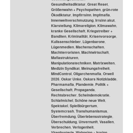
Gesundheitsdiktatur
,
Great Reset
,
Größenwahn + Psychopathen
,
grün-rote
Ökodiktatur
,
Impfirrsinn
,
Impfmafia
,
Innenweltverschmutzung
,
Irrsinn akut
,
Klarstellung
,
Klimareligion
,
Klimawahn
,
kranke Gesellschaft
,
Kriegstreiber +
Banditen
,
Kriminalität
,
Krisenvorsorge
,
Kulissenschieber
,
Lügenbarone
,
Lügenmedien
,
Machenschaften
,
Machtterroristen
,
Machtwirtschaft
,
Mafiastrukturen
,
Manipulationstechniken
,
Matrixwelten
,
Medizin Syndikat
,
Meinungsfreiheit
,
MindControl
,
Oligarchenmafia
,
Orwell
2026
,
Oskar Unke
,
Oskars Notizkladde
,
Pharmamafia
,
Plandemie
,
Politik +
Gesellschaft
,
Propaganda
,
Rechtsbrecher
,
Scheindemokratie
,
Schlafmichel
,
Schöne neue Welt
,
Spektakel
,
Spießbürgertum
,
Systemcrash
,
Transhumanismus
,
Überfremdung
,
Überlebensstrategie
,
Überschuldung
,
Unvernunft
,
Vasallen
,
Verbrechen
,
Verlogenheit
,
Virenhysterie
,
Wahnsinn + Irrsinn
,