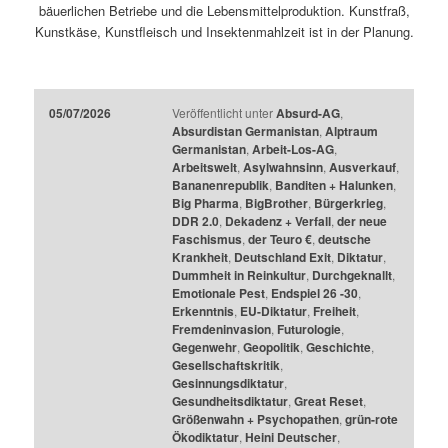
bäuerlichen Betriebe und die Lebensmittelproduktion. Kunstfraß,
Kunstkäse, Kunstfleisch und Insektenmahlzeit ist in der Planung.
05/07/2026
Veröffentlicht unter
Absurd-AG
,
Absurdistan Germanistan
,
Alptraum
Germanistan
,
Arbeit-Los-AG
,
Arbeitswelt
,
Asylwahnsinn
,
Ausverkauf
,
Bananenrepublik
,
Banditen + Halunken
,
Big Pharma
,
BigBrother
,
Bürgerkrieg
,
DDR 2.0
,
Dekadenz + Verfall
,
der neue
Faschismus
,
der Teuro €
,
deutsche
Krankheit
,
Deutschland Exit
,
Diktatur
,
Dummheit in Reinkultur
,
Durchgeknallt
,
Emotionale Pest
,
Endspiel 26 -30
,
Erkenntnis
,
EU-Diktatur
,
Freiheit
,
Fremdeninvasion
,
Futurologie
,
Gegenwehr
,
Geopolitik
,
Geschichte
,
Gesellschaftskritik
,
Gesinnungsdiktatur
,
Gesundheitsdiktatur
,
Great Reset
,
Größenwahn + Psychopathen
,
grün-rote
Ökodiktatur
,
Heini Deutscher
,