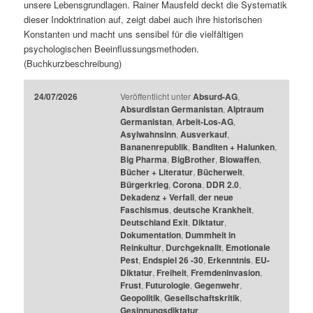
unsere Lebensgrundlagen. Rainer Mausfeld deckt die Systematik
dieser Indoktrination auf, zeigt dabei auch ihre historischen
Konstanten und macht uns sensibel für die vielfältigen
psychologischen Beeinflussungsmethoden.
(Buchkurzbeschreibung)
24/07/2026
Veröffentlicht unter
Absurd-AG
,
Absurdistan Germanistan
,
Alptraum
Germanistan
,
Arbeit-Los-AG
,
Asylwahnsinn
,
Ausverkauf
,
Bananenrepublik
,
Banditen + Halunken
,
Big Pharma
,
BigBrother
,
Biowaffen
,
Bücher + Literatur
,
Bücherwelt
,
Bürgerkrieg
,
Corona
,
DDR 2.0
,
Dekadenz + Verfall
,
der neue
Faschismus
,
deutsche Krankheit
,
Deutschland Exit
,
Diktatur
,
Dokumentation
,
Dummheit in
Reinkultur
,
Durchgeknallt
,
Emotionale
Pest
,
Endspiel 26 -30
,
Erkenntnis
,
EU-
Diktatur
,
Freiheit
,
Fremdeninvasion
,
Frust
,
Futurologie
,
Gegenwehr
,
Geopolitik
,
Gesellschaftskritik
,
Gesinnungsdiktatur
,