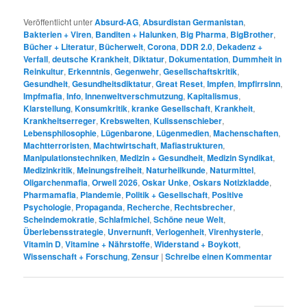
Veröffentlicht unter
Absurd-AG
,
Absurdistan Germanistan
,
Bakterien + Viren
,
Banditen + Halunken
,
Big Pharma
,
BigBrother
,
Bücher + Literatur
,
Bücherwelt
,
Corona
,
DDR 2.0
,
Dekadenz +
Verfall
,
deutsche Krankheit
,
Diktatur
,
Dokumentation
,
Dummheit in
Reinkultur
,
Erkenntnis
,
Gegenwehr
,
Gesellschaftskritik
,
Gesundheit
,
Gesundheitsdiktatur
,
Great Reset
,
Impfen
,
Impfirrsinn
,
Impfmafia
,
Info
,
Innenweltverschmutzung
,
Kapitalismus
,
Klarstellung
,
Konsumkritik
,
kranke Gesellschaft
,
Krankheit
,
Krankheitserreger
,
Krebswelten
,
Kulissenschieber
,
Lebensphilosophie
,
Lügenbarone
,
Lügenmedien
,
Machenschaften
,
Machtterroristen
,
Machtwirtschaft
,
Mafiastrukturen
,
Manipulationstechniken
,
Medizin + Gesundheit
,
Medizin Syndikat
,
Medizinkritik
,
Meinungsfreiheit
,
Naturheilkunde
,
Naturmittel
,
Oligarchenmafia
,
Orwell 2026
,
Oskar Unke
,
Oskars Notizkladde
,
Pharmamafia
,
Plandemie
,
Politik + Gesellschaft
,
Positive
Psychologie
,
Propaganda
,
Recherche
,
Rechtsbrecher
,
Scheindemokratie
,
Schlafmichel
,
Schöne neue Welt
,
Überlebensstrategie
,
Unvernunft
,
Verlogenheit
,
Virenhysterie
,
Vitamin D
,
Vitamine + Nährstoffe
,
Widerstand + Boykott
,
Wissenschaft + Forschung
,
Zensur
|
Schreibe einen Kommentar