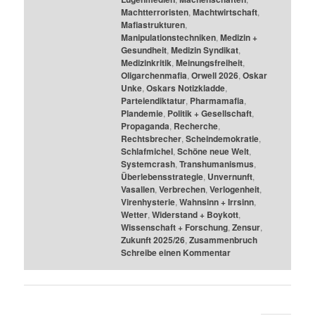
Machtterroristen
,
Machtwirtschaft
,
Mafiastrukturen
,
Manipulationstechniken
,
Medizin +
Gesundheit
,
Medizin Syndikat
,
Medizinkritik
,
Meinungsfreiheit
,
Oligarchenmafia
,
Orwell 2026
,
Oskar
Unke
,
Oskars Notizkladde
,
Parteiendiktatur
,
Pharmamafia
,
Plandemie
,
Politik + Gesellschaft
,
Propaganda
,
Recherche
,
Rechtsbrecher
,
Scheindemokratie
,
Schlafmichel
,
Schöne neue Welt
,
Systemcrash
,
Transhumanismus
,
Überlebensstrategie
,
Unvernunft
,
Vasallen
,
Verbrechen
,
Verlogenheit
,
Virenhysterie
,
Wahnsinn + Irrsinn
,
Wetter
,
Widerstand + Boykott
,
Wissenschaft + Forschung
,
Zensur
,
Zukunft 2025/26
,
Zusammenbruch
Schreibe einen Kommentar