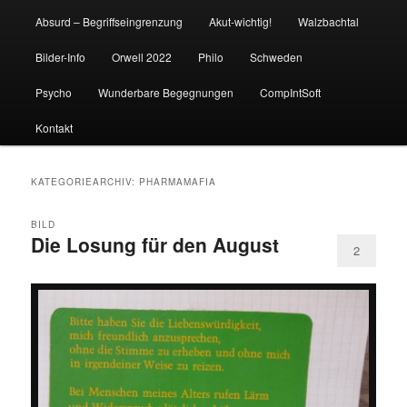
Absurd – Begriffseingrenzung
Akut-wichtig!
Walzbachtal
Bilder-Info
Orwell 2022
Philo
Schweden
Psycho
Wunderbare Begegnungen
CompIntSoft
Kontakt
KATEGORIEARCHIV:
PHARMAMAFIA
BILD
Die Losung für den August
2