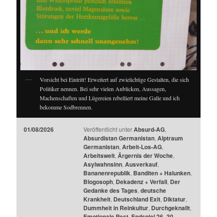
Vorsicht bei Eintritt! Erweitert auf zwielichtige Gestalten, die sich
Politiker nennen. Bei sehr vielen Anblicken, Aussagen,
Machenschaften und Lügereien rebelliert meine Galle und ich
bekomme Sodbrennen.
01/08/2026
Veröffentlicht unter
Absurd-AG
,
Absurdistan Germanistan
,
Alptraum
Germanistan
,
Arbeit-Los-AG
,
Arbeitswelt
,
Ärgernis der Woche
,
Asylwahnsinn
,
Ausverkauf
,
Bananenrepublik
,
Banditen + Halunken
,
Blogosoph
,
Dekadenz + Verfall
,
Der
Gedanke des Tages
,
deutsche
Krankheit
,
Deutschland Exit
,
Diktatur
,
Dummheit in Reinkultur
,
Durchgeknallt
,
Emotionale Pest
,
Endspiel 26 -30
,