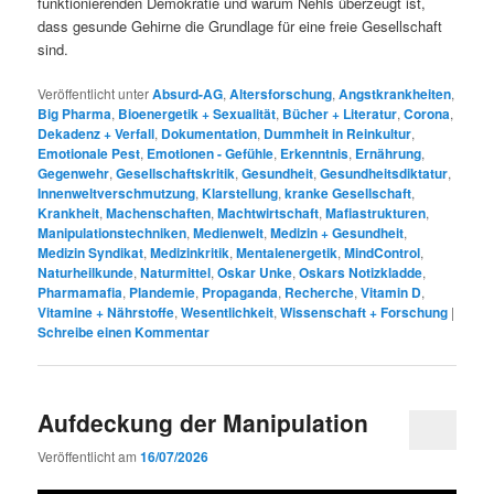
funktionierenden Demokratie und warum Nehls überzeugt ist,
dass gesunde Gehirne die Grundlage für eine freie Gesellschaft
sind.
Veröffentlicht unter
Absurd-AG
,
Altersforschung
,
Angstkrankheiten
,
Big Pharma
,
Bioenergetik + Sexualität
,
Bücher + Literatur
,
Corona
,
Dekadenz + Verfall
,
Dokumentation
,
Dummheit in Reinkultur
,
Emotionale Pest
,
Emotionen - Gefühle
,
Erkenntnis
,
Ernährung
,
Gegenwehr
,
Gesellschaftskritik
,
Gesundheit
,
Gesundheitsdiktatur
,
Innenweltverschmutzung
,
Klarstellung
,
kranke Gesellschaft
,
Krankheit
,
Machenschaften
,
Machtwirtschaft
,
Mafiastrukturen
,
Manipulationstechniken
,
Medienwelt
,
Medizin + Gesundheit
,
Medizin Syndikat
,
Medizinkritik
,
Mentalenergetik
,
MindControl
,
Naturheilkunde
,
Naturmittel
,
Oskar Unke
,
Oskars Notizkladde
,
Pharmamafia
,
Plandemie
,
Propaganda
,
Recherche
,
Vitamin D
,
Vitamine + Nährstoffe
,
Wesentlichkeit
,
Wissenschaft + Forschung
|
Schreibe einen Kommentar
Aufdeckung der Manipulation
Veröffentlicht am
16/07/2026