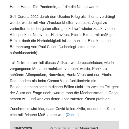
Hanta Hanta: Die Pandemie, auf die die Nation wartet
Seit Corona 2022 durch den Ukraine-Krieg als Thema verdrängt
wurde, wurde mit vier Viruskrankheiten versucht, Angst zu
verbreiten und den guten alten „Lockdown“ wieder zu aktivieren:
Affenpocken, Norovirus, Hantavirus, Ebola. Bisher mit mäßigem
Erfolg, doch die Hartnäckigkeit ist erstaunlich. Eine kritische
Betrachtung von Paul Cullen (Unbedingt lesen sehr
aufschlussreich)
Teil 2: Im ersten Teil dieses Artikels wurde beschrieben, wie in
vergangenen Monaten mehrfach versucht wurde, Panik zu
schüren: Affenpocken, Norovirus, Hanta-Virus und nun Ebola.
Doch anders als beim Corona-Virus funktionierte die
Pandemiemaschinerie in diesen Fällen nicht. Im zweiten Teil geht
der Autor der Frage nach, warum man die Mechanismen in Gang
setzen will, und wer von derart konstruierten Krisen profitiert.
Zunehmend wird klar, dass Covid keine zivile, sondern im Kern
eine militärische Maßnahme war. (
Quelle
)
18/07/2026
Veröffentlicht unter
Absurd-AG
,