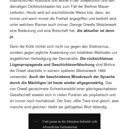
stalinistischen Russland und wurde in der Sowjetunion und den
damaligen Ostblockstaaten bis zum Fall der Berliner Mauer
verboten. Heute wird auf erschütternde Weise klar, dass, wo
immer und wann immer die Freiheit angegriffen und bedroht wird,
unter welchem Banner auch immer, George Orwells Meisterwerk
eine Bedeutung und eine Botschaft hat,
die aktueller ist denn
je.
Denn die Kritik richtet sich nicht nur gegen den Stalinismus,
sondern gegen jegliche Anwendung von totalitären Methoden zur
angeblichen Verteidigung der Demokratie.
Die rücksichtslose
Lügenpropaganda und Geschichtsverfälschung
sind Motive,
die Orwell ebenfalls in seinem späteren Meisterwerk 1984
verwendet.
Auch der beschriebene Missbrauch der Sprache
durch die Mächtigen ist heute wieder allgegenwärtig.
Das
von Orwell gezeichnete Schreckensbild einer gleichgeschalteten
Gesellschaft erweist sich in vielen Punkten als prophetisch und
ist immer noch hochaktuell. Der Satz »Alle Tiere sind gleich, aber
manche sind gleicher« bleibt als geflügeltes Wort lebendig.
Und genau in der Situation befindet sich
Absurdistan Germanistan.