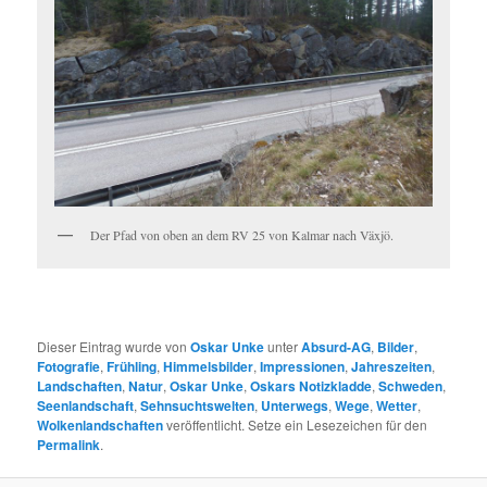
Der Pfad von oben an dem RV 25 von Kalmar nach Växjö.
Dieser Eintrag wurde von
Oskar Unke
unter
Absurd-AG
,
Bilder
,
Fotografie
,
Frühling
,
Himmelsbilder
,
Impressionen
,
Jahreszeiten
,
Landschaften
,
Natur
,
Oskar Unke
,
Oskars Notizkladde
,
Schweden
,
Seenlandschaft
,
Sehnsuchtswelten
,
Unterwegs
,
Wege
,
Wetter
,
Wolkenlandschaften
veröffentlicht. Setze ein Lesezeichen für den
Permalink
.