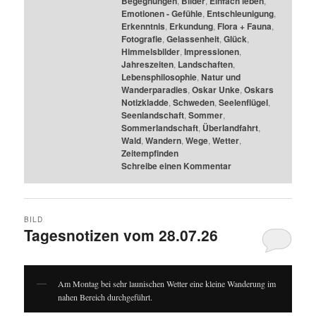
Begegnungen
,
Bilder
,
Einfach leben
,
Emotionen - Gefühle
,
Entschleunigung
,
Erkenntnis
,
Erkundung
,
Flora + Fauna
,
Fotografie
,
Gelassenheit
,
Glück
,
Himmelsbilder
,
Impressionen
,
Jahreszeiten
,
Landschaften
,
Lebensphilosophie
,
Natur und
Wanderparadies
,
Oskar Unke
,
Oskars
Notizkladde
,
Schweden
,
Seelenflügel
,
Seenlandschaft
,
Sommer
,
Sommerlandschaft
,
Überlandfahrt
,
Wald
,
Wandern
,
Wege
,
Wetter
,
Zeitempfinden
Schreibe einen Kommentar
BILD
Tagesnotizen vom 28.07.26
Am Montag bei sehr launischen Wetter eine kleine Wanderung im
nahen Bereich durchgeführt.