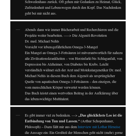
Schwedenhaus zurück. Oft gehen mir Gedanken zu Heimat, Glück,
Zufriedenheit und Lebenswegen durch den Kopf. Das Nachdenken
geht bei mir nicht aus.
Abends dann wie immer Bücherarbeit und Recherchieren und die
Projekte weiter bearbeiten. —–> Die Algenöl-Revolution
Dr. med. Michael Nehls
Vorsicht vor lebensgefährlichem Omega-3-Mangel
Ein Mangel an Omega-3-Fettsäuren ist mitverantwortlich für nahezu
alle Zivilisationskrankheiten – von Herzinfarkt bis Schlaganfall, von
Depression bis Alzheimer, von Diabetes bis Krebs. Leicht
verständlich widmet sich der Arzt und Molekulargenetiker Dr. med.
Michael Nehls in diesem Buch dem Algenöl als ursprünglicher
Quelle von aquatischen Omega-3-Fettsäuren – den einzigen, die
vom menschlichen Körper verwertet werden können.
Das Buch leistet einen wertvollen Beitrag in der Aufklärung über
das lebenswichtige Multitalent.
Es gibt immer viel zu bedenken. —>
„Das glücklichste Los ist die
Entbindung von Tun und Lassen.“
(Arthur Schopenhauer,
Philosoph) – Dazu fällt mir aus dem
Interview mit Lothar Hirneise
die Aussage ein: Ein Großteil der Menschen geht nicht (mehr) gerne