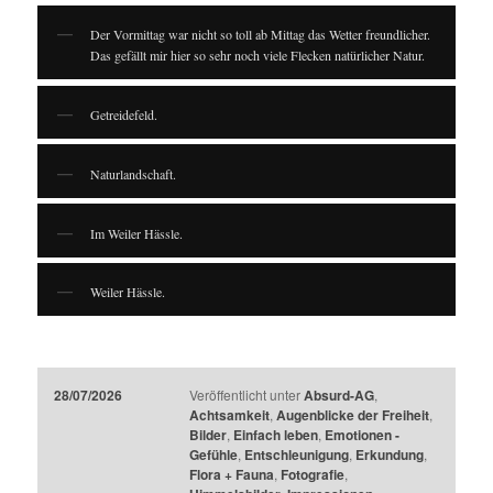
Der Vormittag war nicht so toll ab Mittag das Wetter freundlicher.
Das gefällt mir hier so sehr noch viele Flecken natürlicher Natur.
Getreidefeld.
Naturlandschaft.
Im Weiler Hässle.
Weiler Hässle.
28/07/2026
Veröffentlicht unter
Absurd-AG
,
Achtsamkeit
,
Augenblicke der Freiheit
,
Bilder
,
Einfach leben
,
Emotionen -
Gefühle
,
Entschleunigung
,
Erkundung
,
Flora + Fauna
,
Fotografie
,