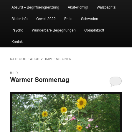
Absurd – Begriffseingrenzung
Akut-wichtig!
Walzbachtal
Bilder-Info
Orwell 2022
Philo
Schweden
Psycho
Wunderbare Begegnungen
CompIntSoft
Kontakt
KATEGORIEARCHIV:
IMPRESSIONEN
BILD
Warmer Sommertag