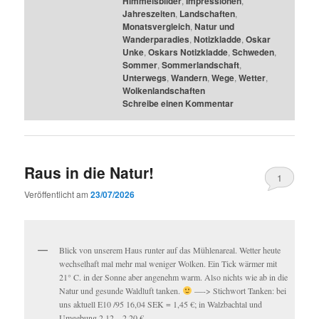
Himmelsbilder
,
Impressionen
,
Jahreszeiten
,
Landschaften
,
Monatsvergleich
,
Natur und
Wanderparadies
,
Notizkladde
,
Oskar
Unke
,
Oskars Notizkladde
,
Schweden
,
Sommer
,
Sommerlandschaft
,
Unterwegs
,
Wandern
,
Wege
,
Wetter
,
Wolkenlandschaften
Schreibe einen Kommentar
Raus in die Natur!
1
Veröffentlicht am
23/07/2026
Blick von unserem Haus runter auf das Mühlenareal. Wetter heute
wechselhaft mal mehr mal weniger Wolken. Ein Tick wärmer mit
21° C. in der Sonne aber angenehm warm. Also nichts wie ab in die
Natur und gesunde Waldluft tanken.
—-> Stichwort Tanken: bei
uns aktuell E10 /95 16,04 SEK = 1,45 €; in Walzbachtal und
Umgebung 2,12 – 2,20 € —