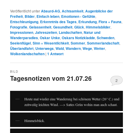
Veröffentlicht unter
Absurd-AG
,
Achtsamkeit
,
Augenblicke der
Freiheit
,
Bilder
,
Einfach leben
,
Emotionen - Gefühle
,
Entschleunigung
,
Erkenntnis des Tages
,
Erkundung
,
Flora + Fauna
,
Fotografie
,
Gelassenheit
,
Gesundheit
,
Glück
,
Himmelsbilder
,
Impressionen
,
Jahreszeiten
,
Landschaften
,
Natur und
Wanderparadies
,
Oskar Unke
,
Oskars Notizkladde
,
Schweden
,
Seelenflügel
,
Sinn + Wesentlichkeit
,
Sommer
,
Sommerlandschaft
,
Überlandfahrt
,
Unterwegs
,
Wald
,
Wandern
,
Wege
,
Wetter
,
Wolkenlandschaften
|
1
Antwort
BILD
Tagesnotizen vom 21.07.26
2
Heute mal wieder eine Wanderung bei schönem Wetter (26° C.) und
zeitweilig leichten Wind. —> Sattes Grün wohin man auch schaut.
Himmelsblick.