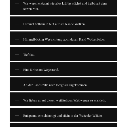
Wir waren erstaunt wie alles kräftig wächst und treibt seit dem
letzten Mal.
Himmel tiefblau in NO nur am Rande Wolken.
Himmelblick in Westrichtung auch da am Rand Wolkenfelder.
Tiefblau.
Eine Kröte am Wegesrand.
An der Landstraße nach Bergdala angekommen.
Wir lieben es auf diesen weitläufigen Waldwegen zu wandeln.
Entspannt, entschleunigt und allein in der Weite der Wälder.