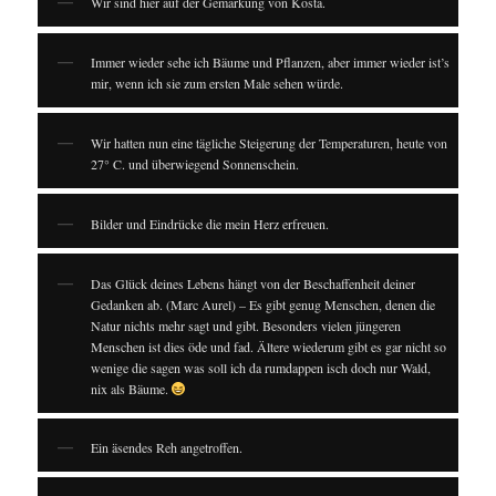
Wir sind hier auf der Gemarkung von Kosta.
Immer wieder sehe ich Bäume und Pflanzen, aber immer wieder ist’s
mir, wenn ich sie zum ersten Male sehen würde.
Wir hatten nun eine tägliche Steigerung der Temperaturen, heute von
27° C. und überwiegend Sonnenschein.
Bilder und Eindrücke die mein Herz erfreuen.
Das Glück deines Lebens hängt von der Beschaffenheit deiner
Gedanken ab. (Marc Aurel) – Es gibt genug Menschen, denen die
Natur nichts mehr sagt und gibt. Besonders vielen jüngeren
Menschen ist dies öde und fad. Ältere wiederum gibt es gar nicht so
wenige die sagen was soll ich da rumdappen isch doch nur Wald,
nix als Bäume.
Ein äsendes Reh angetroffen.