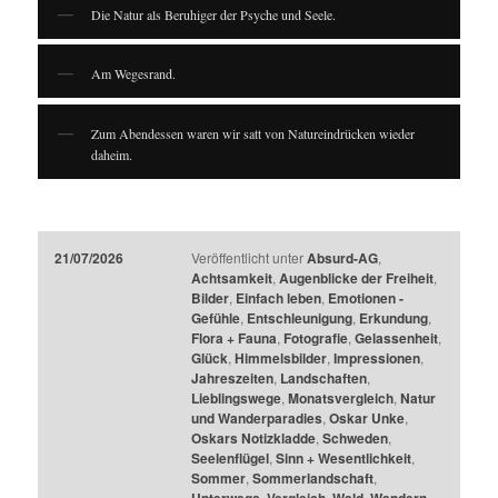
Die Natur als Beruhiger der Psyche und Seele.
Am Wegesrand.
Zum Abendessen waren wir satt von Natureindrücken wieder
daheim.
21/07/2026
Veröffentlicht unter
Absurd-AG
,
Achtsamkeit
,
Augenblicke der Freiheit
,
Bilder
,
Einfach leben
,
Emotionen -
Gefühle
,
Entschleunigung
,
Erkundung
,
Flora + Fauna
,
Fotografie
,
Gelassenheit
,
Glück
,
Himmelsbilder
,
Impressionen
,
Jahreszeiten
,
Landschaften
,
Lieblingswege
,
Monatsvergleich
,
Natur
und Wanderparadies
,
Oskar Unke
,
Oskars Notizkladde
,
Schweden
,
Seelenflügel
,
Sinn + Wesentlichkeit
,
Sommer
,
Sommerlandschaft
,
,
,
,
,