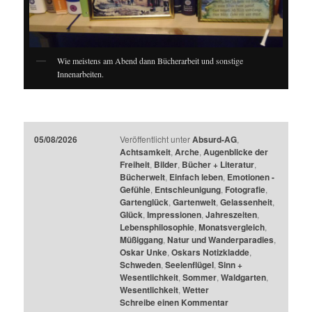
Wie meistens am Abend dann Bücherarbeit und sonstige
Innenarbeiten.
05/08/2026
Veröffentlicht unter
Absurd-AG
,
Achtsamkeit
,
Arche
,
Augenblicke der
Freiheit
,
Bilder
,
Bücher + Literatur
,
Bücherwelt
,
Einfach leben
,
Emotionen -
Gefühle
,
Entschleunigung
,
Fotografie
,
Gartenglück
,
Gartenwelt
,
Gelassenheit
,
Glück
,
Impressionen
,
Jahreszeiten
,
Lebensphilosophie
,
Monatsvergleich
,
Müßiggang
,
Natur und Wanderparadies
,
Oskar Unke
,
Oskars Notizkladde
,
Schweden
,
Seelenflügel
,
Sinn +
Wesentlichkeit
,
Sommer
,
Waldgarten
,
Wesentlichkeit
,
Wetter
Schreibe einen Kommentar