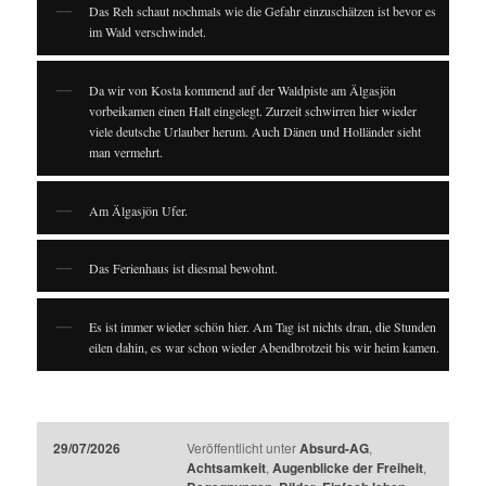
Das Reh schaut nochmals wie die Gefahr einzuschätzen ist bevor es
im Wald verschwindet.
Da wir von Kosta kommend auf der Waldpiste am Älgasjön
vorbeikamen einen Halt eingelegt. Zurzeit schwirren hier wieder
viele deutsche Urlauber herum. Auch Dänen und Holländer sieht
man vermehrt.
Am Älgasjön Ufer.
Das Ferienhaus ist diesmal bewohnt.
Es ist immer wieder schön hier. Am Tag ist nichts dran, die Stunden
eilen dahin, es war schon wieder Abendbrotzeit bis wir heim kamen.
29/07/2026
Veröffentlicht unter
Absurd-AG
,
Achtsamkeit
,
Augenblicke der Freiheit
,