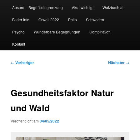
Absurd – Begriffseingrenzung
Akut-wichtig!
Walzbachtal
Bilder-Info
Orwell 2022
Philo
Schweden
Psycho
Wunderbare Begegnungen
CompIntSoft
Kontakt
Beitragsnavigation
←
Vorheriger
Nächster
→
Gesundheitsfaktor Natur
und Wald
Veröffentlicht am
04/05/2022