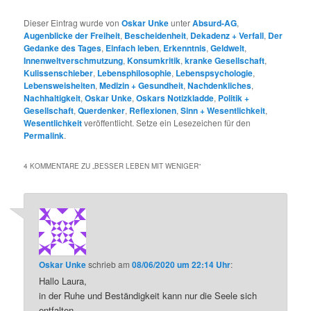
Dieser Eintrag wurde von
Oskar Unke
unter
Absurd-AG
,
Augenblicke der Freiheit
,
Bescheidenheit
,
Dekadenz + Verfall
,
Der
Gedanke des Tages
,
Einfach leben
,
Erkenntnis
,
Geldwelt
,
Innenweltverschmutzung
,
Konsumkritik
,
kranke Gesellschaft
,
Kulissenschieber
,
Lebensphilosophie
,
Lebenspsychologie
,
Lebensweisheiten
,
Medizin + Gesundheit
,
Nachdenkliches
,
Nachhaltigkeit
,
Oskar Unke
,
Oskars Notizkladde
,
Politik +
Gesellschaft
,
Querdenker
,
Reflexionen
,
Sinn + Wesentlichkeit
,
Wesentlichkeit
veröffentlicht. Setze ein Lesezeichen für den
Permalink
.
4 KOMMENTARE ZU „
BESSER LEBEN MIT WENIGER
“
Oskar Unke
schrieb
am
08/06/2020 um 22:14 Uhr
:
Hallo Laura,
in der Ruhe und Beständigkeit kann nur die Seele sich
entfalten.