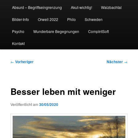
Absurd – Begriffseingrenzung
Akut-wichtig!
Walzbachtal
Bilder-Info
Orwell 2022
Philo
Schweden
Psycho
Wunderbare Begegnungen
CompIntSoft
Kontakt
Beitragsnavigation
←
Vorheriger
Nächster
→
Besser leben mit weniger
Veröffentlicht am
30/05/2020