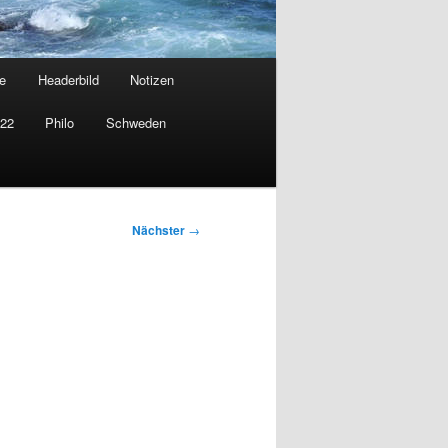
e
Headerbild
Notizen
022
Philo
Schweden
Nächster
→