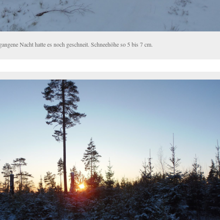
gangene Nacht hatte es noch geschneit. Schneehöhe so 5 bis 7 cm.