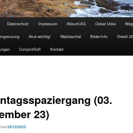
Datenschutz
Impressum
Absurd-AG
Oskar Unke
Weg
eingrenzung
Akut-wichtig!
Walzbachtal
Bilder-Info
Orwell 2
ungen
CompIntSoft
Kontakt
ntagsspaziergang (03.
ember 23)
ht am
03/12/2023