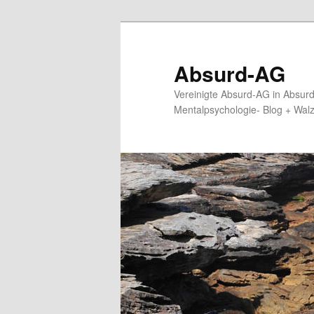
Zum
primären
Inhalt
Absurd-AG
springen
Vereinigte Absurd-AG in Absur
Mentalpsychologie- Blog + Wal