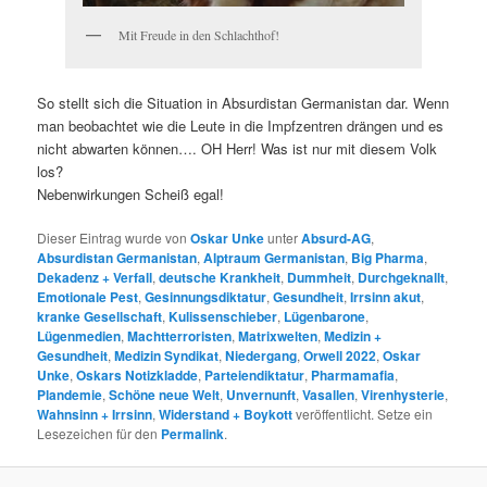
Mit Freude in den Schlachthof!
So stellt sich die Situation in Absurdistan Germanistan dar. Wenn
man beobachtet wie die Leute in die Impfzentren drängen und es
nicht abwarten können…. OH Herr! Was ist nur mit diesem Volk
los?
Nebenwirkungen Scheiß egal!
Dieser Eintrag wurde von
Oskar Unke
unter
Absurd-AG
,
Absurdistan Germanistan
,
Alptraum Germanistan
,
Big Pharma
,
Dekadenz + Verfall
,
deutsche Krankheit
,
Dummheit
,
Durchgeknallt
,
Emotionale Pest
,
Gesinnungsdiktatur
,
Gesundheit
,
Irrsinn akut
,
kranke Gesellschaft
,
Kulissenschieber
,
Lügenbarone
,
Lügenmedien
,
Machtterroristen
,
Matrixwelten
,
Medizin +
Gesundheit
,
Medizin Syndikat
,
Niedergang
,
Orwell 2022
,
Oskar
Unke
,
Oskars Notizkladde
,
Parteiendiktatur
,
Pharmamafia
,
Plandemie
,
Schöne neue Welt
,
Unvernunft
,
Vasallen
,
Virenhysterie
,
Wahnsinn + Irrsinn
,
Widerstand + Boykott
veröffentlicht. Setze ein
Lesezeichen für den
Permalink
.