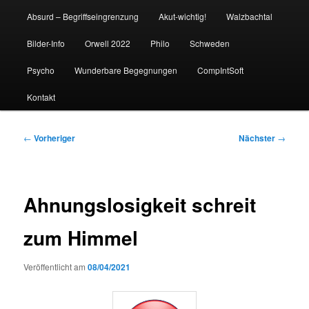
Absurd – Begriffseingrenzung
Akut-wichtig!
Walzbachtal
Bilder-Info
Orwell 2022
Philo
Schweden
Psycho
Wunderbare Begegnungen
CompIntSoft
Kontakt
Beitragsnavigation
←
Vorheriger
Nächster
→
Ahnungslosigkeit schreit
zum Himmel
Veröffentlicht am
08/04/2021