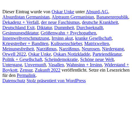
Dieser Eintrag wurde von
Oskar Unke
unter
Absurd-AG
,
Absurdistan Germanistan
,
Alptraum Germanistan
,
Bananenrepublik
,
Dekadenz + Verfall
,
der neue Faschismus
,
deutsche Krankheit
,
Deutschland Exit
,
Diktatur
,
Dummheit
,
Durchgeknallt
,
Gesinnungsdiktatur
,
Größenwahn + Psychopathen
,
Innenweltverschmutzung
,
Irrsinn akut
,
kranke Gesellschaft
,
Kriegstreiber + Banditen
,
Kulissenschieber
,
Matrixwelten
,
Meinungsfreiheit
,
Narzißmus
,
Narzißmus
,
Neurosen
,
Niedergang
,
Orwell 2022
,
Oskar Unke
,
Oskars Notizkladde
,
Parteiendiktatur
,
Politik + Gesellschaft
,
Scheindemokratie
,
Schöne neue Welt
,
Untergang
,
Unvernunft
,
Vasallen
,
Wahnsinn + Irrsinn
,
Widerstand +
Boykott
,
Zensur
,
Zukunft 2022
veröffentlicht. Setze ein Lesezeichen
für den
Permalink
.
Datenschutz
Stolz präsentiert von WordPress