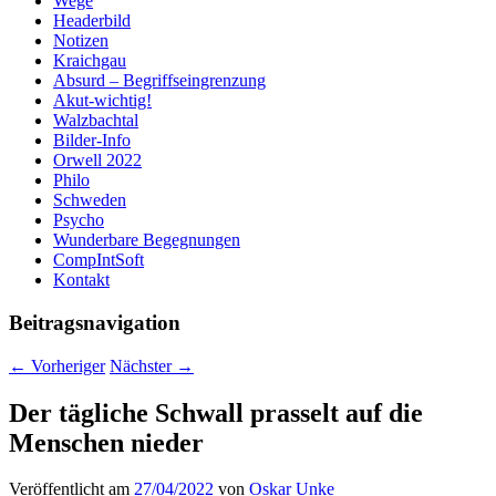
Wege
Headerbild
Notizen
Kraichgau
Absurd – Begriffseingrenzung
Akut-wichtig!
Walzbachtal
Bilder-Info
Orwell 2022
Philo
Schweden
Psycho
Wunderbare Begegnungen
CompIntSoft
Kontakt
Beitragsnavigation
←
Vorheriger
Nächster
→
Der tägliche Schwall prasselt auf die
Menschen nieder
Veröffentlicht am
27/04/2022
von
Oskar Unke