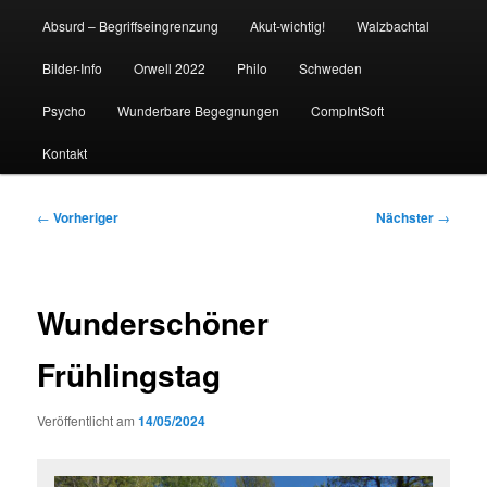
Absurd – Begriffseingrenzung
Akut-wichtig!
Walzbachtal
Bilder-Info
Orwell 2022
Philo
Schweden
Psycho
Wunderbare Begegnungen
CompIntSoft
Kontakt
Beitragsnavigation
←
Vorheriger
Nächster
→
Wunderschöner
Frühlingstag
Veröffentlicht am
14/05/2024