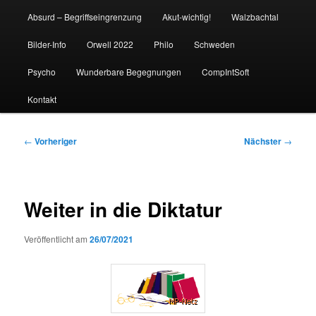
Absurd – Begriffseingrenzung
Akut-wichtig!
Walzbachtal
Bilder-Info
Orwell 2022
Philo
Schweden
Psycho
Wunderbare Begegnungen
CompIntSoft
Kontakt
Beitragsnavigation
←
Vorheriger
Nächster
→
Weiter in die Diktatur
Veröffentlicht am
26/07/2021