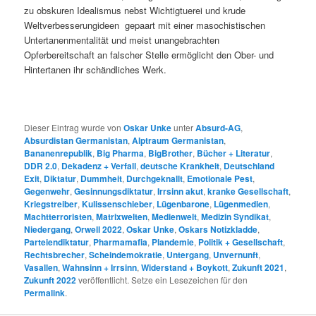
zu obskuren Idealismus nebst Wichtigtuerei und krude
Weltverbesserungideen gepaart mit einer masochistischen
Untertanenmentalität und meist unangebrachten
Opferbereitschaft an falscher Stelle ermöglicht den Ober- und
Hintertanen ihr schändliches Werk.
Dieser Eintrag wurde von
Oskar Unke
unter
Absurd-AG
,
Absurdistan Germanistan
,
Alptraum Germanistan
,
Bananenrepublik
,
Big Pharma
,
BigBrother
,
Bücher + Literatur
,
DDR 2.0
,
Dekadenz + Verfall
,
deutsche Krankheit
,
Deutschland
Exit
,
Diktatur
,
Dummheit
,
Durchgeknallt
,
Emotionale Pest
,
Gegenwehr
,
Gesinnungsdiktatur
,
Irrsinn akut
,
kranke Gesellschaft
,
Kriegstreiber
,
Kulissenschieber
,
Lügenbarone
,
Lügenmedien
,
Machtterroristen
,
Matrixwelten
,
Medienwelt
,
Medizin Syndikat
,
Niedergang
,
Orwell 2022
,
Oskar Unke
,
Oskars Notizkladde
,
Parteiendiktatur
,
Pharmamafia
,
Plandemie
,
Politik + Gesellschaft
,
Rechtsbrecher
,
Scheindemokratie
,
Untergang
,
Unvernunft
,
Vasallen
,
Wahnsinn + Irrsinn
,
Widerstand + Boykott
,
Zukunft 2021
,
Zukunft 2022
veröffentlicht. Setze ein Lesezeichen für den
Permalink
.