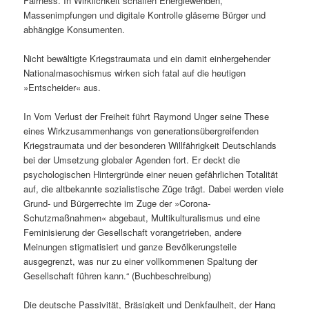
Fairness. In Wirklichkeit schaffen Energiewenden,
Massenimpfungen und digitale Kontrolle gläserne Bürger und
abhängige Konsumenten.
Nicht bewältigte Kriegstraumata und ein damit einhergehender
Nationalmasochismus wirken sich fatal auf die heutigen
»Entscheider« aus.
In Vom Verlust der Freiheit führt Raymond Unger seine These
eines Wirkzusammenhangs von generationsübergreifenden
Kriegstraumata und der besonderen Willfährigkeit Deutschlands
bei der Umsetzung globaler Agenden fort. Er deckt die
psychologischen Hintergründe einer neuen gefährlichen Totalität
auf, die altbekannte sozialistische Züge trägt. Dabei werden viele
Grund- und Bürgerrechte im Zuge der »Corona-
Schutzmaßnahmen« abgebaut, Multikulturalismus und eine
Feminisierung der Gesellschaft vorangetrieben, andere
Meinungen stigmatisiert und ganze Bevölkerungsteile
ausgegrenzt, was nur zu einer vollkommenen Spaltung der
Gesellschaft führen kann.“ (Buchbeschreibung)
Die deutsche Passivität, Bräsigkeit und Denkfaulheit, der Hang