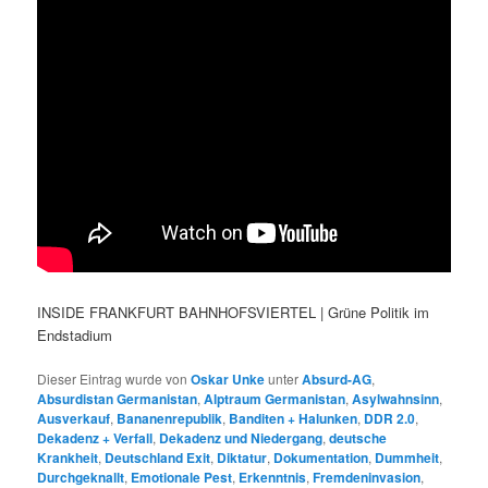
INSIDE FRANKFURT BAHNHOFSVIERTEL | Grüne Politik im
Endstadium
Dieser Eintrag wurde von
Oskar Unke
unter
Absurd-AG
,
Absurdistan Germanistan
,
Alptraum Germanistan
,
Asylwahnsinn
,
Ausverkauf
,
Bananenrepublik
,
Banditen + Halunken
,
DDR 2.0
,
Dekadenz + Verfall
,
Dekadenz und Niedergang
,
deutsche
Krankheit
,
Deutschland Exit
,
Diktatur
,
Dokumentation
,
Dummheit
,
Durchgeknallt
,
Emotionale Pest
,
Erkenntnis
,
Fremdeninvasion
,