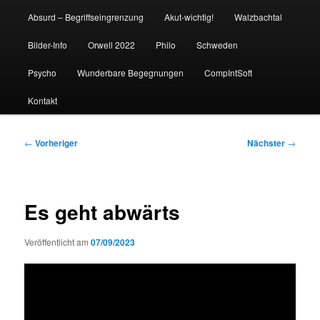
Absurd – Begriffseingrenzung
Akut-wichtig!
Walzbachtal
Bilder-Info
Orwell 2022
Philo
Schweden
Psycho
Wunderbare Begegnungen
CompIntSoft
Kontakt
Beitragsnavigation
←
Vorheriger
Nächster
→
Es geht abwärts
Veröffentlicht am
07/09/2023