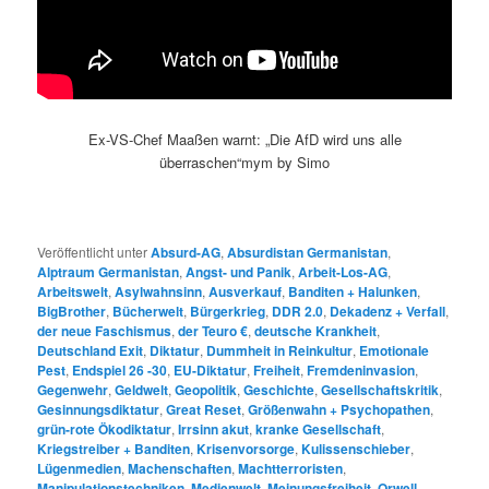
Ex-VS-Chef Maaßen warnt: „Die AfD wird uns alle
überraschen“mym by Simo
Veröffentlicht unter
Absurd-AG
,
Absurdistan Germanistan
,
Alptraum Germanistan
,
Angst- und Panik
,
Arbeit-Los-AG
,
Arbeitswelt
,
Asylwahnsinn
,
Ausverkauf
,
Banditen + Halunken
,
BigBrother
,
Bücherwelt
,
Bürgerkrieg
,
DDR 2.0
,
Dekadenz + Verfall
,
der neue Faschismus
,
der Teuro €
,
deutsche Krankheit
,
Deutschland Exit
,
Diktatur
,
Dummheit in Reinkultur
,
Emotionale
Pest
,
Endspiel 26 -30
,
EU-Diktatur
,
Freiheit
,
Fremdeninvasion
,
Gegenwehr
,
Geldwelt
,
Geopolitik
,
Geschichte
,
Gesellschaftskritik
,
Gesinnungsdiktatur
,
Great Reset
,
Größenwahn + Psychopathen
,
grün-rote Ökodiktatur
,
Irrsinn akut
,
kranke Gesellschaft
,
Kriegstreiber + Banditen
,
Krisenvorsorge
,
Kulissenschieber
,
Lügenmedien
,
Machenschaften
,
Machtterroristen
,
Manipulationstechniken
,
Medienwelt
,
Meinungsfreiheit
,
Orwell