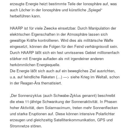
erzeugte Energie heizt bestimmte Teile der Ionosphäre auf, was
auch Löcher in der Ionosphäre und künstliche „Spiegel“
herbeiführen kann.
HAARP ist für viele Zwecke einsetzbar. Durch Manipulation der
elektrischen Eigenschaften in der Atmosphäre lassen sich
gewaltige Kräfte kontrollieren. Wird dies als militärische Waffe
eingesetzt, können die Folgen für den Feind verhängnisvoll sein.
Durch HAARP läßt sich ein fest umrissenes Gebiet millionenfach
stärker mit Energie aufladen als mit irgendeiner anderen
herkömmlichen Energiequelle.
Die Energie läßt sich auch auf ein bewegliches Ziel ausrichten,
u.a. auf feindliche Raketen (…) —> siehe Krieg im Weltall, schon
in der Reagan-Ära thematisiert.
„Der Sonnenzyklus (auch Schwabe-Zyklus genannt) beschreibt
die etwa 11-jährige Schwankung der Sonnenaktivität. In Phasen
hoher Aktivität, dem Solarmaximum, treten mehr Sonnenflecken
und starke Eruptionen auf. Diese können intensive Polarlichter
erzeugen und gleichzeitig Satellitenkommunikation, GPS und
Stromnetze stören.