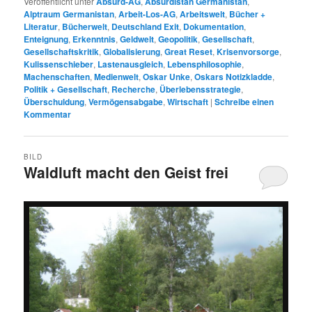
Veröffentlicht unter
Absurd-AG
,
Absurdistan Germanistan
,
Alptraum Germanistan
,
Arbeit-Los-AG
,
Arbeitswelt
,
Bücher +
Literatur
,
Bücherwelt
,
Deutschland Exit
,
Dokumentation
,
Enteignung
,
Erkenntnis
,
Geldwelt
,
Geopolitik
,
Gesellschaft
,
Gesellschaftskritik
,
Globalisierung
,
Great Reset
,
Krisenvorsorge
,
Kulissenschieber
,
Lastenausgleich
,
Lebensphilosophie
,
Machenschaften
,
Medienwelt
,
Oskar Unke
,
Oskars Notizkladde
,
Politik + Gesellschaft
,
Recherche
,
Überlebensstrategie
,
Überschuldung
,
Vermögensabgabe
,
Wirtschaft
|
Schreibe einen
Kommentar
BILD
Waldluft macht den Geist frei