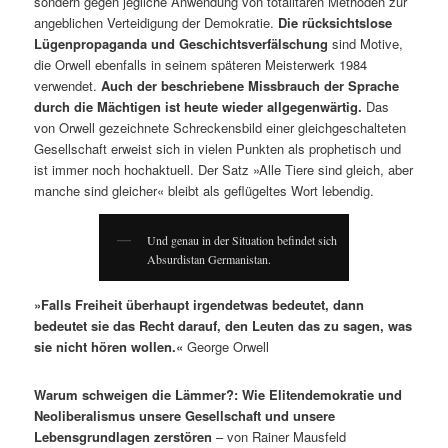
sondern gegen jegliche Anwendung von totalitären Methoden zur
angeblichen Verteidigung der Demokratie.
Die rücksichtslose
Lügenpropaganda und Geschichtsverfälschung
sind Motive,
die Orwell ebenfalls in seinem späteren Meisterwerk 1984
verwendet.
Auch der beschriebene Missbrauch der Sprache
durch die Mächtigen ist heute wieder allgegenwärtig.
Das
von Orwell gezeichnete Schreckensbild einer gleichgeschalteten
Gesellschaft erweist sich in vielen Punkten als prophetisch und
ist immer noch hochaktuell. Der Satz »Alle Tiere sind gleich, aber
manche sind gleicher« bleibt als geflügeltes Wort lebendig.
Und genau in der Situation befindet sich
Absurdistan Germanistan.
»Falls Freiheit überhaupt irgendetwas bedeutet, dann
bedeutet sie das Recht darauf, den Leuten das zu sagen, was
sie nicht hören wollen.«
George Orwell
Warum schweigen die Lämmer?: Wie Elitendemokratie und
Neoliberalismus unsere Gesellschaft und unsere
Lebensgrundlagen zerstören
– von Rainer Mausfeld