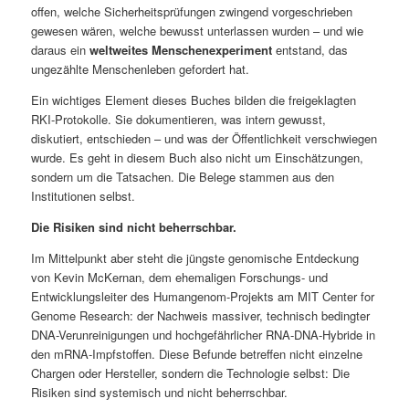
offen, welche Sicherheitsprüfungen zwingend vorgeschrieben
gewesen wären, welche bewusst unterlassen wurden – und wie
daraus ein
weltweites Menschenexperiment
entstand, das
ungezählte Menschenleben gefordert hat.
Ein wichtiges Element dieses Buches bilden die freigeklagten
RKI-Protokolle. Sie dokumentieren, was intern gewusst,
diskutiert, entschieden – und was der Öffentlichkeit verschwiegen
wurde. Es geht in diesem Buch also nicht um Einschätzungen,
sondern um die Tatsachen. Die Belege stammen aus den
Institutionen selbst.
Die Risiken sind nicht beherrschbar.
Im Mittelpunkt aber steht die jüngste genomische Entdeckung
von Kevin McKernan, dem ehemaligen Forschungs- und
Entwicklungsleiter des Humangenom-Projekts am MIT Center for
Genome Research: der Nachweis massiver, technisch bedingter
DNA-Verunreinigungen und hochgefährlicher RNA-DNA-Hybride in
den mRNA-Impfstoffen. Diese Befunde betreffen nicht einzelne
Chargen oder Hersteller, sondern die Technologie selbst: Die
Risiken sind systemisch und nicht beherrschbar.