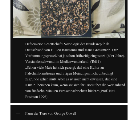
Deformierte Gesellschaft? Soziologie der Bundesrepublik
Deutschland von H. Leo Baumanns und Hans Grossmann. Der
Verdummungsprozeß hat ja schon frühzeitig eingesetzt. (60er Jahre).
Verstandesschwund im Medienwunderland: (Teil 1)
„Schon viele Male hat sich gezeigt, daß eine Kultur an
Falschinformationen und irrigen Meinungen nicht unbedingt
zugrunde gehen muß. Aber es ist noch nicht erwiesen, daß eine
Kultur überleben kann, wenn sie sich ihr Urteil über die Welt anhand
von fünfzehn Minuten Fernsehnachrichten bildet.“ (Prof. Neil
Postman 1996).
Farm der Tiere von George Orwell –