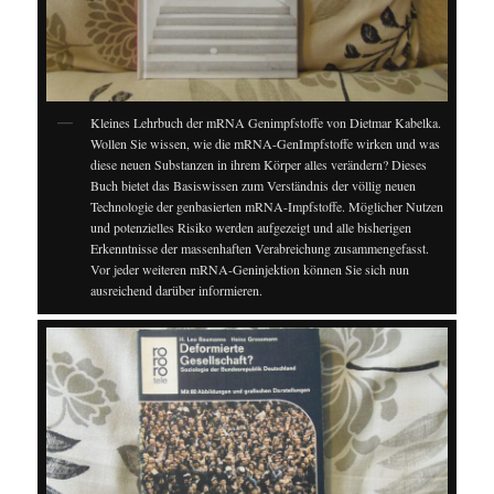
Kleines Lehrbuch der mRNA Genimpfstoffe von Dietmar Kabelka.
Wollen Sie wissen, wie die mRNA-GenImpfstoffe wirken und was
diese neuen Substanzen in ihrem Körper alles verändern? Dieses
Buch bietet das Basiswissen zum Verständnis der völlig neuen
Technologie der genbasierten mRNA-Impfstoffe. Möglicher Nutzen
und potenzielles Risiko werden aufgezeigt und alle bisherigen
Erkenntnisse der massenhaften Verabreichung zusammengefasst.
Vor jeder weiteren mRNA-Geninjektion können Sie sich nun
ausreichend darüber informieren.