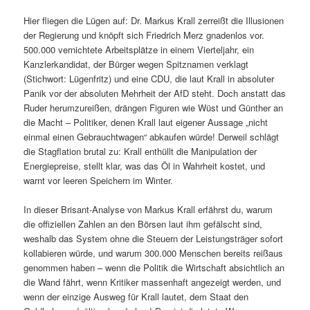
Hier fliegen die Lügen auf: Dr. Markus Krall zerreißt die Illusionen
der Regierung und knöpft sich Friedrich Merz gnadenlos vor.
500.000 vernichtete Arbeitsplätze in einem Vierteljahr, ein
Kanzlerkandidat, der Bürger wegen Spitznamen verklagt
(Stichwort: Lügenfritz) und eine CDU, die laut Krall in absoluter
Panik vor der absoluten Mehrheit der AfD steht. Doch anstatt das
Ruder herumzureißen, drängen Figuren wie Wüst und Günther an
die Macht – Politiker, denen Krall laut eigener Aussage „nicht
einmal einen Gebrauchtwagen“ abkaufen würde! Derweil schlägt
die Stagflation brutal zu: Krall enthüllt die Manipulation der
Energiepreise, stellt klar, was das Öl in Wahrheit kostet, und
warnt vor leeren Speichern im Winter.
In dieser Brisant-Analyse von Markus Krall erfährst du, warum
die offiziellen Zahlen an den Börsen laut ihm gefälscht sind,
weshalb das System ohne die Steuern der Leistungsträger sofort
kollabieren würde, und warum 300.000 Menschen bereits reißaus
genommen haben – wenn die Politik die Wirtschaft absichtlich an
die Wand fährt, wenn Kritiker massenhaft angezeigt werden, und
wenn der einzige Ausweg für Krall lautet, dem Staat den