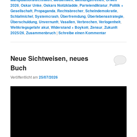
2026
,
Oskar Unke
,
Oskars Notizkladde
,
Parteiendiktatur
,
Politik +
Gesellschaft
,
Propaganda
,
Rechtsbrecher
,
Scheindemokratie
,
Schlafmichel
,
Systemcrash
,
Überfremdung
,
Überlebensstrategie
,
Überschuldung
,
Unvernunft
,
Vasallen
,
Verbrechen
,
Verlogenheit
,
Weltkriegsgefahr akut
,
Widerstand + Boykott
,
Zensur
,
Zukunft
2025/26
,
Zusammenbruch
|
Schreibe einen Kommentar
Neue Sichtweisen, neues
Buch
Veröffentlicht am
25/07/2026