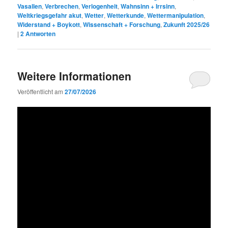
Vasallen
,
Verbrechen
,
Verlogenheit
,
Wahnsinn + Irrsinn
,
Weltkriegsgefahr akut
,
Wetter
,
Wetterkunde
,
Wettermanipulation
,
Widerstand + Boykott
,
Wissenschaft + Forschung
,
Zukunft 2025/26
|
2
Antworten
Weitere Informationen
Veröffentlicht am
27/07/2026