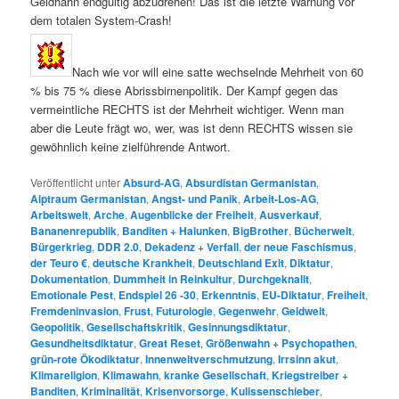
Geldhahn endgültig abzudrehen! Das ist die letzte Warnung vor
dem totalen System-Crash!
Nach wie vor will eine satte wechselnde Mehrheit von 60
% bis 75 % diese Abrissbirnenpolitik. Der Kampf gegen das
vermeintliche RECHTS ist der Mehrheit wichtiger. Wenn man
aber die Leute frägt wo, wer, was ist denn RECHTS wissen sie
gewöhnlich keine zielführende Antwort.
Veröffentlicht unter
Absurd-AG
,
Absurdistan Germanistan
,
Alptraum Germanistan
,
Angst- und Panik
,
Arbeit-Los-AG
,
Arbeitswelt
,
Arche
,
Augenblicke der Freiheit
,
Ausverkauf
,
Bananenrepublik
,
Banditen + Halunken
,
BigBrother
,
Bücherwelt
,
Bürgerkrieg
,
DDR 2.0
,
Dekadenz + Verfall
,
der neue Faschismus
,
der Teuro €
,
deutsche Krankheit
,
Deutschland Exit
,
Diktatur
,
Dokumentation
,
Dummheit in Reinkultur
,
Durchgeknallt
,
Emotionale Pest
,
Endspiel 26 -30
,
Erkenntnis
,
EU-Diktatur
,
Freiheit
,
Fremdeninvasion
,
Frust
,
Futurologie
,
Gegenwehr
,
Geldwelt
,
Geopolitik
,
Gesellschaftskritik
,
Gesinnungsdiktatur
,
Gesundheitsdiktatur
,
Great Reset
,
Größenwahn + Psychopathen
,
grün-rote Ökodiktatur
,
Innenweltverschmutzung
,
Irrsinn akut
,
Klimareligion
,
Klimawahn
,
kranke Gesellschaft
,
Kriegstreiber +
Banditen
,
Kriminalität
,
Krisenvorsorge
,
Kulissenschieber
,