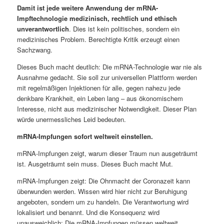
Damit ist jede weitere Anwendung der mRNA-
Impftechnologie medizinisch, rechtlich und ethisch
unverantwortlich
. Dies ist kein politisches, sondern ein
medizinisches Problem. Berechtigte Kritik erzeugt einen
Sachzwang.
Dieses Buch macht deutlich: Die mRNA-Technologie war nie als
Ausnahme gedacht. Sie soll zur universellen Plattform werden
mit regelmäßigen Injektionen für alle, gegen nahezu jede
denkbare Krankheit, ein Leben lang – aus ökonomischem
Interesse, nicht aus medizinischer Notwendigkeit. Dieser Plan
würde unermessliches Leid bedeuten.
mRNA-Impfungen sofort weltweit einstellen.
mRNA-Impfungen zeigt, warum dieser Traum nun ausgeträumt
ist. Ausgeträumt sein muss. Dieses Buch macht Mut.
mRNA-Impfungen zeigt: Die Ohnmacht der Coronazeit kann
überwunden werden. Wissen wird hier nicht zur Beruhigung
angeboten, sondern um zu handeln. Die Verantwortung wird
lokalisiert und benannt. Und die Konsequenz wird
unausweichlich: Die mRNA-Impfungen müssen weltweit