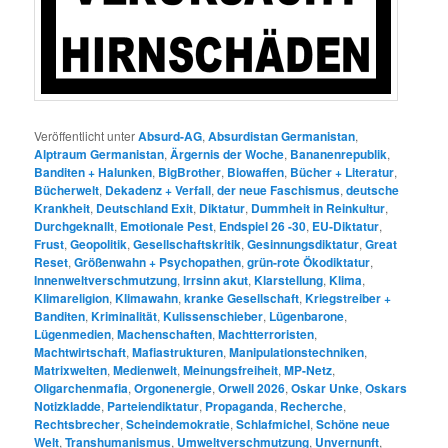
Veröffentlicht unter
Absurd-AG
,
Absurdistan Germanistan
,
Alptraum Germanistan
,
Ärgernis der Woche
,
Bananenrepublik
,
Banditen + Halunken
,
BigBrother
,
Biowaffen
,
Bücher + Literatur
,
Bücherwelt
,
Dekadenz + Verfall
,
der neue Faschismus
,
deutsche
Krankheit
,
Deutschland Exit
,
Diktatur
,
Dummheit in Reinkultur
,
Durchgeknallt
,
Emotionale Pest
,
Endspiel 26 -30
,
EU-Diktatur
,
Frust
,
Geopolitik
,
Gesellschaftskritik
,
Gesinnungsdiktatur
,
Great
Reset
,
Größenwahn + Psychopathen
,
grün-rote Ökodiktatur
,
Innenweltverschmutzung
,
Irrsinn akut
,
Klarstellung
,
Klima
,
Klimareligion
,
Klimawahn
,
kranke Gesellschaft
,
Kriegstreiber +
Banditen
,
Kriminalität
,
Kulissenschieber
,
Lügenbarone
,
Lügenmedien
,
Machenschaften
,
Machtterroristen
,
Machtwirtschaft
,
Mafiastrukturen
,
Manipulationstechniken
,
Matrixwelten
,
Medienwelt
,
Meinungsfreiheit
,
MP-Netz
,
Oligarchenmafia
,
Orgonenergie
,
Orwell 2026
,
Oskar Unke
,
Oskars
Notizkladde
,
Parteiendiktatur
,
Propaganda
,
Recherche
,
Rechtsbrecher
,
Scheindemokratie
,
Schlafmichel
,
Schöne neue
Welt
,
Transhumanismus
,
Umweltverschmutzung
,
Unvernunft
,