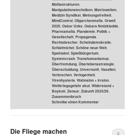
Mafiastrukturen
,
Manipulationstechniken
,
Matrixwelten
,
Medizin Syndikat
,
Meinungsfreiheit
,
MindControl
,
Oligarchenmafia
,
Orwell
2026
,
Oskar Unke
,
Oskars Notizkladde
,
Pharmamafia
,
Plandemie
,
Politik +
Gesellschaft
,
Propaganda
,
Rechtsbrecher
,
Scheindemokratie
,
Schlafmichel
,
Schöne neue Welt
,
Spektakel
,
Spießbürgertum
,
Systemcrash
,
Transhumanismus
,
Überfremdung
,
Überlebensstrategie
,
Überschuldung
,
Unvernunft
,
Vasallen
,
Verbrechen
,
Verlogenheit
,
Virenhysterie
,
Wahnsinn + Irrsinn
,
Weltkriegsgefahr akut
,
Widerstand +
Boykott
,
Zensur
,
Zukunft 2025/26
,
Zusammenbruch
Schreibe einen Kommentar
Die Fliege machen
2