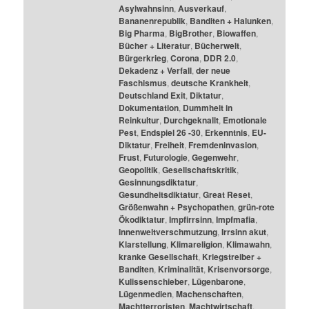
Asylwahnsinn
,
Ausverkauf
,
Bananenrepublik
,
Banditen + Halunken
,
Big Pharma
,
BigBrother
,
Biowaffen
,
Bücher + Literatur
,
Bücherwelt
,
Bürgerkrieg
,
Corona
,
DDR 2.0
,
Dekadenz + Verfall
,
der neue
Faschismus
,
deutsche Krankheit
,
Deutschland Exit
,
Diktatur
,
Dokumentation
,
Dummheit in
Reinkultur
,
Durchgeknallt
,
Emotionale
Pest
,
Endspiel 26 -30
,
Erkenntnis
,
EU-
Diktatur
,
Freiheit
,
Fremdeninvasion
,
Frust
,
Futurologie
,
Gegenwehr
,
Geopolitik
,
Gesellschaftskritik
,
Gesinnungsdiktatur
,
Gesundheitsdiktatur
,
Great Reset
,
Größenwahn + Psychopathen
,
grün-rote
Ökodiktatur
,
Impfirrsinn
,
Impfmafia
,
Innenweltverschmutzung
,
Irrsinn akut
,
Klarstellung
,
Klimareligion
,
Klimawahn
,
kranke Gesellschaft
,
Kriegstreiber +
Banditen
,
Kriminalität
,
Krisenvorsorge
,
Kulissenschieber
,
Lügenbarone
,
Lügenmedien
,
Machenschaften
,
Machtterroristen
,
Machtwirtschaft
,