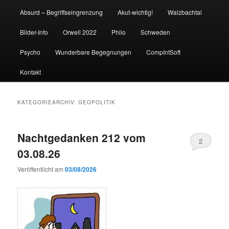
Absurd – Begriffseingrenzung
Akut-wichtig!
Walzbachtal
Bilder-Info
Orwell 2022
Philo
Schweden
Psycho
Wunderbare Begegnungen
CompIntSoft
Kontakt
KATEGORIEARCHIV:
GEOPOLITIK
Nachtgedanken 212 vom
2
03.08.26
Veröffentlicht am
03/08/2026