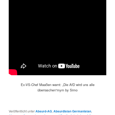
Ex-VS-Chef Maaßen warnt: „Die AfD wird uns alle
überraschen“mym by Simo
Veröffentlicht unter
Absurd-AG
,
Absurdistan Germanistan
,