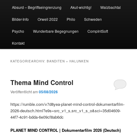
Absurd – Begriffseingrenzung
Akut-wichtig!
Walzbachtal
Bilder-Info
Orwell 2022
Philo
Schweden
Psycho
Wunderbare Begegnungen
CompIntSoft
Kontakt
KATEGORIEARCHIV:
BANDITEN + HALUNKEN
Thema Mind Control
Veröffentlicht am
05/08/2026
https://rumble.com/v7d8yea-planet-mind-control-dokumentarfilm-
2026-deutsch.html?e9s=src_v1_s,src_v1_s_o&sci=35d04609-
44f7-4c91-bdda-6e09cf8ab6dc
PLANET MIND CONTROL | Dokumentarfilm 2026 (Deutsch)