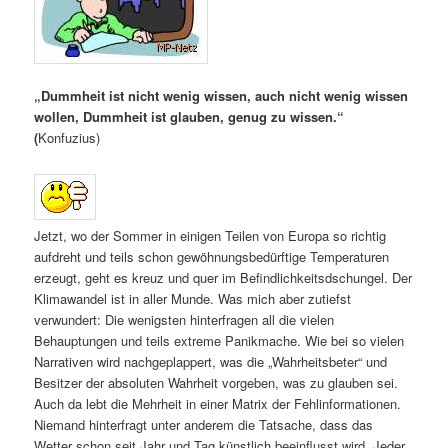
„Dummheit ist nicht wenig wissen, auch nicht wenig wissen
wollen, Dummheit ist glauben, genug zu wissen.“
(
Konfuzius)
Jetzt, wo der Sommer in einigen Teilen von Europa so richtig
aufdreht und teils schon gewöhnungsbedürftige Temperaturen
erzeugt, geht es kreuz und quer im Befindlichkeitsdschungel. Der
Klimawandel ist in aller Munde. Was mich aber zutiefst
verwundert: Die wenigsten hinterfragen all die vielen
Behauptungen und teils extreme Panikmache. Wie bei so vielen
Narrativen wird nachgeplappert, was die „Wahrheitsbeter“ und
Besitzer der absoluten Wahrheit vorgeben, was zu glauben sei.
Auch da lebt die Mehrheit in einer Matrix der Fehlinformationen.
Niemand hinterfragt unter anderem die Tatsache, dass das
Wetter schon seit Jahr und Tag künstlich beeinflusst wird. Jeder