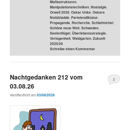
Mafiastrukturen
,
Manipulationstechniken
,
Nostalgie
,
Orwell 2026
,
Oskar Unke
,
Oskars
Notizkladde
,
Parteiendiktatur
,
Propaganda
,
Recherche
,
Schlafmichel
,
Schöne neue Welt
,
Schweden
,
Seelenflügel
,
Überlebensstrategie
,
Verlogenheit
,
Waldgarten
,
Zukunft
2025/26
Schreibe einen Kommentar
Nachtgedanken 212 vom
2
03.08.26
Veröffentlicht am
03/08/2026