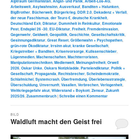
Alptraum Germanistan
,
Angst- und Panik
,
Arbeit-Los-AG
,
Arbeitswelt
,
Asylwahnsinn
,
Ausverkauf
,
Banditen + Halunken
,
BigBrother
,
Bücherwelt
,
Bürgerkrieg
,
DDR 2.0
,
Dekadenz + Verfall
,
der neue Faschismus
,
der Teuro €
,
deutsche Krankheit
,
Deutschland Exit
,
Diktatur
,
Dummheit in Reinkultur
,
Emotionale
Pest
,
Endspiel 26 -30
,
EU-Diktatur
,
Freiheit
,
Fremdeninvasion
,
Gegenwehr
,
Geldwelt
,
Geopolitik
,
Geschichte
,
Gesellschaftskritik
,
Gesinnungsdiktatur
,
Great Reset
,
Größenwahn + Psychopathen
,
grün-rote Ökodiktatur
,
Irrsinn akut
,
kranke Gesellschaft
,
Kriegstreiber + Banditen
,
Krisenvorsorge
,
Kulissenschieber
,
Lügenmedien
,
Machenschaften
,
Machtterroristen
,
Manipulationstechniken
,
Medienwelt
,
Meinungsfreiheit
,
Orwell
2026
,
Oskar Unke
,
Oskars Notizkladde
,
Parteiendiktatur
,
Politik +
Gesellschaft
,
Propaganda
,
Rechtsbrecher
,
Scheindemokratie
,
Schlafmichel
,
Systemcrash
,
Überfremdung
,
Überlebensstrategie
,
Überschuldung
,
Unvernunft
,
Vasallen
,
Verbrechen
,
Verlogenheit
,
Weltkriegsgefahr akut
,
Widerstand + Boykott
,
Zensur
,
Zukunft
2025/26
,
Zusammenbruch
|
Schreibe einen Kommentar
BILD
Waldluft macht den Geist frei