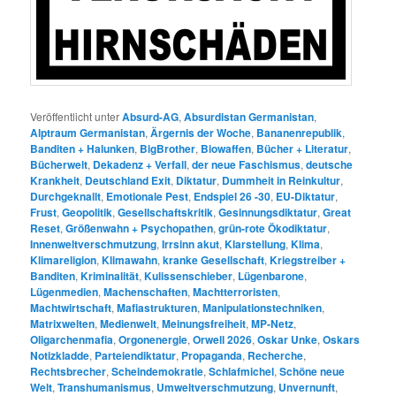
Veröffentlicht unter
Absurd-AG
,
Absurdistan Germanistan
,
Alptraum Germanistan
,
Ärgernis der Woche
,
Bananenrepublik
,
Banditen + Halunken
,
BigBrother
,
Biowaffen
,
Bücher + Literatur
,
Bücherwelt
,
Dekadenz + Verfall
,
der neue Faschismus
,
deutsche
Krankheit
,
Deutschland Exit
,
Diktatur
,
Dummheit in Reinkultur
,
Durchgeknallt
,
Emotionale Pest
,
Endspiel 26 -30
,
EU-Diktatur
,
Frust
,
Geopolitik
,
Gesellschaftskritik
,
Gesinnungsdiktatur
,
Great
Reset
,
Größenwahn + Psychopathen
,
grün-rote Ökodiktatur
,
Innenweltverschmutzung
,
Irrsinn akut
,
Klarstellung
,
Klima
,
Klimareligion
,
Klimawahn
,
kranke Gesellschaft
,
Kriegstreiber +
Banditen
,
Kriminalität
,
Kulissenschieber
,
Lügenbarone
,
Lügenmedien
,
Machenschaften
,
Machtterroristen
,
Machtwirtschaft
,
Mafiastrukturen
,
Manipulationstechniken
,
Matrixwelten
,
Medienwelt
,
Meinungsfreiheit
,
MP-Netz
,
Oligarchenmafia
,
Orgonenergie
,
Orwell 2026
,
Oskar Unke
,
Oskars
Notizkladde
,
Parteiendiktatur
,
Propaganda
,
Recherche
,
Rechtsbrecher
,
Scheindemokratie
,
Schlafmichel
,
Schöne neue
Welt
,
Transhumanismus
,
Umweltverschmutzung
,
Unvernunft
,