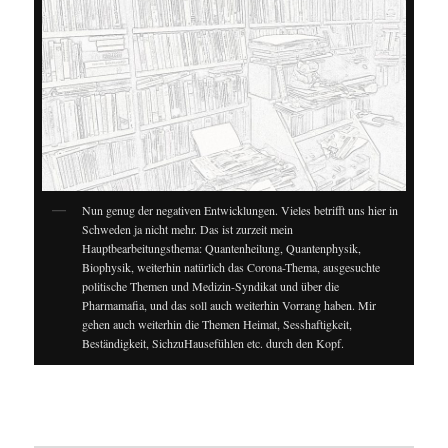
Nun genug der negativen Entwicklungen. Vieles betrifft uns hier in
Schweden ja nicht mehr. Das ist zurzeit mein
Hauptbearbeitungsthema: Quantenheilung, Quantenphysik,
Biophysik, weiterhin natürlich das Corona-Thema, ausgesuchte
politische Themen und Medizin-Syndikat und über die
Pharmamafia, und das soll auch weiterhin Vorrang haben. Mir
gehen auch weiterhin die Themen Heimat, Sesshaftigkeit,
Beständigkeit, SichzuHausefühlen etc. durch den Kopf.