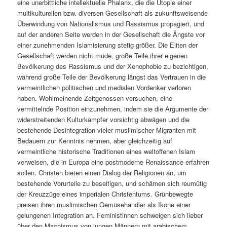
eine unerbittliche intellektuelle Phalanx, die die Utopie einer
multikulturellen bzw. diversen Gesellschaft als zukunftsweisende
Überwindung von Nationalismus und Rassismus propagiert, und
auf der anderen Seite werden in der Gesellschaft die Ängste vor
einer zunehmenden Islamisierung stetig größer. Die Eliten der
Gesellschaft werden nicht müde, große Teile ihrer eigenen
Bevölkerung des Rassismus und der Xenophobie zu bezichtigen,
während große Teile der Bevölkerung längst das Vertrauen in die
vermeintlichen politischen und medialen Vordenker verloren
haben. Wohlmeinende Zeitgenossen versuchen, eine
vermittelnde Position einzunehmen, indem sie die Argumente der
widerstreitenden Kulturkämpfer vorsichtig abwägen und die
bestehende Desintegration vieler muslimischer Migranten mit
Bedauern zur Kenntnis nehmen, aber gleichzeitig auf
vermeintliche historische Traditionen eines weltoffenen Islam
verweisen, die in Europa eine postmoderne Renaissance erfahren
sollen. Christen bieten einen Dialog der Religionen an, um
bestehende Vorurteile zu beseitigen, und schämen sich reumütig
der Kreuzzüge eines imperialen Christentums. Grünbewegte
preisen ihren muslimischen Gemüsehändler als Ikone einer
gelungenen Integration an. Feministinnen schweigen sich lieber
über den Machismus von jungen Männern mit arabischem