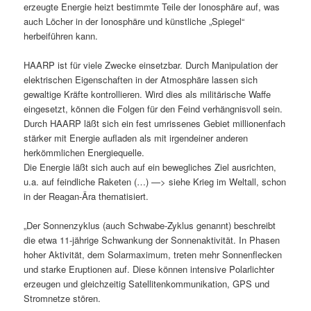
erzeugte Energie heizt bestimmte Teile der Ionosphäre auf, was
auch Löcher in der Ionosphäre und künstliche „Spiegel“
herbeiführen kann.
HAARP ist für viele Zwecke einsetzbar. Durch Manipulation der
elektrischen Eigenschaften in der Atmosphäre lassen sich
gewaltige Kräfte kontrollieren. Wird dies als militärische Waffe
eingesetzt, können die Folgen für den Feind verhängnisvoll sein.
Durch HAARP läßt sich ein fest umrissenes Gebiet millionenfach
stärker mit Energie aufladen als mit irgendeiner anderen
herkömmlichen Energiequelle.
Die Energie läßt sich auch auf ein bewegliches Ziel ausrichten,
u.a. auf feindliche Raketen (…) —> siehe Krieg im Weltall, schon
in der Reagan-Ära thematisiert.
„Der Sonnenzyklus (auch Schwabe-Zyklus genannt) beschreibt
die etwa 11-jährige Schwankung der Sonnenaktivität. In Phasen
hoher Aktivität, dem Solarmaximum, treten mehr Sonnenflecken
und starke Eruptionen auf. Diese können intensive Polarlichter
erzeugen und gleichzeitig Satellitenkommunikation, GPS und
Stromnetze stören.