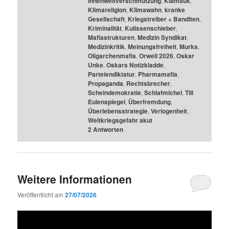
Innenweltverschmutzung
,
Klamauk
,
Klimareligion
,
Klimawahn
,
kranke
Gesellschaft
,
Kriegstreiber + Banditen
,
Kriminalität
,
Kulissenschieber
,
Mafiastrukturen
,
Medizin Syndikat
,
Medizinkritik
,
Meinungsfreiheit
,
Murks
,
Oligarchenmafia
,
Orwell 2026
,
Oskar
Unke
,
Oskars Notizkladde
,
Parteiendiktatur
,
Pharmamafia
,
Propaganda
,
Rechtsbrecher
,
Scheindemokratie
,
Schlafmichel
,
Till
Eulenspiegel
,
Überfremdung
,
Überlebensstrategie
,
Verlogenheit
,
Weltkriegsgefahr akut
2
Antworten
Weitere Informationen
Veröffentlicht am
27/07/2026