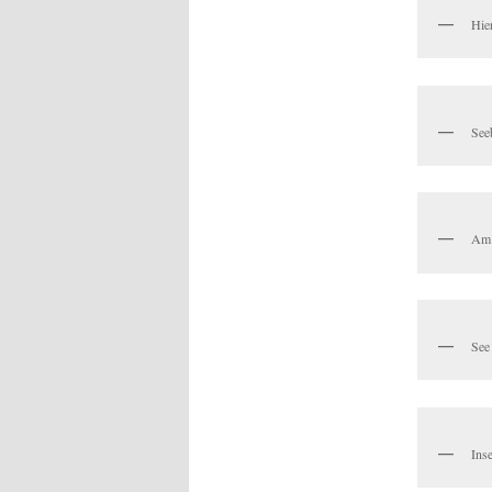
Hier
Seeb
Am 
See
Inse