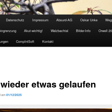
Datenschutz
Impressum
Absurd-AG
Oskar Unke
Weg
eingrenzung
Akut-wichtig!
Walzbachtal
Bilder-Info
Orwell 2
ungen
CompIntSoft
Kontakt
 wieder etwas gelaufen
ht am
01/12/2025