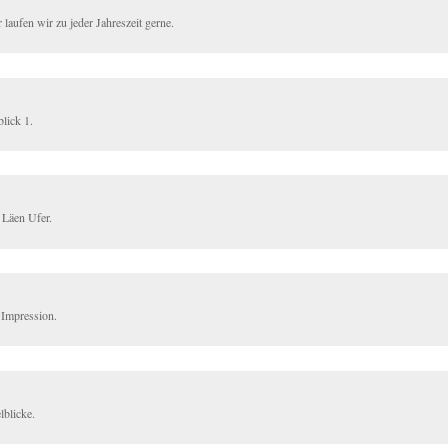
 laufen wir zu jeder Jahreszeit gerne.
lick 1.
Läen Ufer.
 Impression.
lblicke.