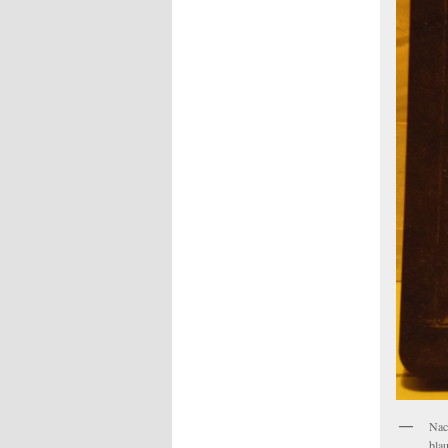
Nac
bla