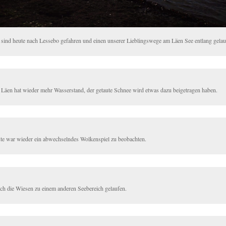
 sind heute nach Lessebo gefahren und einen unserer Lieblingswege am Läen See entlang gelau
 Läen hat wieder mehr Wasserstand, der getaute Schnee wird etwas dazu beigetragen haben.
te war wieder ein abwechselndes Wolkenspiel zu beobachten.
ch die Wiesen zu einem anderen Seebereich gelaufen.