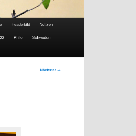
e
Headerbild
Notizen
022
Philo
Schweden
Nächster
→