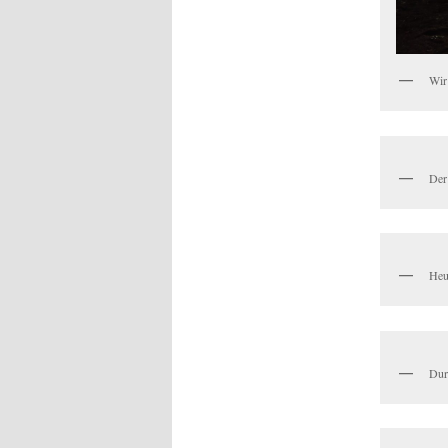
Wir
Der
Heu
Dur