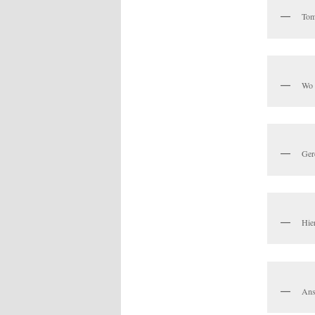
Tom
Wo 
Gere
Hier
Ans