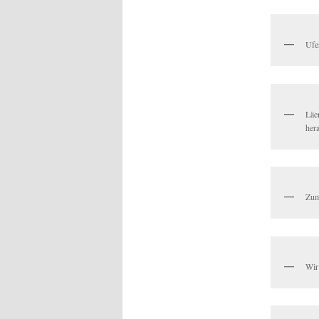
Ufe
Läe
her
Zum
Wir