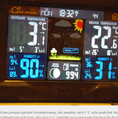
h dem gestrigen typischen Novembersonntag, aber immerhin, mit 8,3° C. nicht gerade kalt. He
uer Himmel und auch Sonne, aber nur 5,2° C. Jedenfalls war es mal wieder Zeit etwas für die 