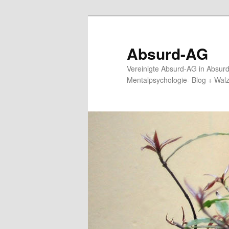
Zum
primären
Inhalt
Absurd-AG
springen
Vereinigte Absurd-AG in Absur
Mentalpsychologie- Blog + Wal