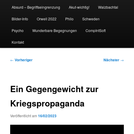
Absurd – Begriffseingrenzung
Akut-wichtig!
Walzbachtal
Bilder-Info
Orwell 2022
Philo
Schweden
Psycho
Wunderbare Begegnungen
CompIntSoft
Kontakt
Beitragsnavigation
←
Vorheriger
Nächster
→
Ein Gegengewicht zur
Kriegspropaganda
Veröffentlicht am
16/02/2023