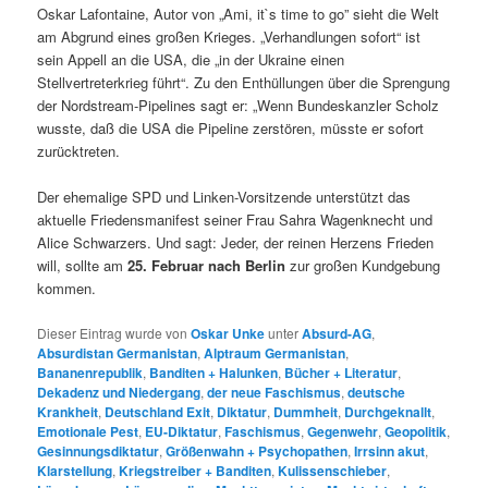
Oskar Lafontaine, Autor von „Ami, it`s time to go” sieht die Welt
am Abgrund eines großen Krieges. „Verhandlungen sofort“ ist
sein Appell an die USA, die „in der Ukraine einen
Stellvertreterkrieg führt“. Zu den Enthüllungen über die Sprengung
der Nordstream-Pipelines sagt er: „Wenn Bundeskanzler Scholz
wusste, daß die USA die Pipeline zerstören, müsste er sofort
zurücktreten.
Der ehemalige SPD und Linken-Vorsitzende unterstützt das
aktuelle Friedensmanifest seiner Frau Sahra Wagenknecht und
Alice Schwarzers. Und sagt: Jeder, der reinen Herzens Frieden
will, sollte am
25. Februar nach Berlin
zur großen Kundgebung
kommen.
Dieser Eintrag wurde von
Oskar Unke
unter
Absurd-AG
,
Absurdistan Germanistan
,
Alptraum Germanistan
,
Bananenrepublik
,
Banditen + Halunken
,
Bücher + Literatur
,
Dekadenz und Niedergang
,
der neue Faschismus
,
deutsche
Krankheit
,
Deutschland Exit
,
Diktatur
,
Dummheit
,
Durchgeknallt
,
Emotionale Pest
,
EU-Diktatur
,
Faschismus
,
Gegenwehr
,
Geopolitik
,
Gesinnungsdiktatur
,
Größenwahn + Psychopathen
,
Irrsinn akut
,
Klarstellung
,
Kriegstreiber + Banditen
,
Kulissenschieber
,