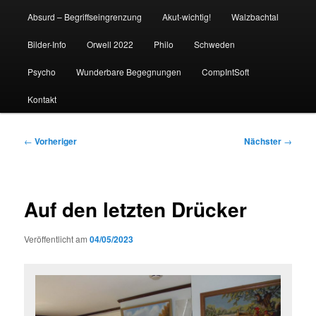
Absurd – Begriffseingrenzung
Akut-wichtig!
Walzbachtal
Bilder-Info
Orwell 2022
Philo
Schweden
Psycho
Wunderbare Begegnungen
CompIntSoft
Kontakt
Beitragsnavigation
←
Vorheriger
Nächster
→
Auf den letzten Drücker
Veröffentlicht am
04/05/2023