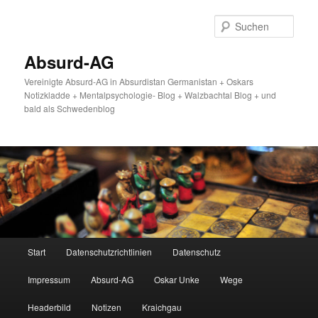
Zum
primären
Such
Inhalt
springen
Absurd-AG
Vereinigte Absurd-AG in Absurdistan Germanistan + Oskars
Notizkladde + Mentalpsychologie- Blog + Walzbachtal Blog + und
bald als Schwedenblog
Hauptmenü
Start
Datenschutzrichtlinien
Datenschutz
Impressum
Absurd-AG
Oskar Unke
Wege
Headerbild
Notizen
Kraichgau