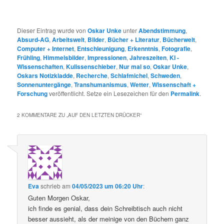
Dieser Eintrag wurde von
Oskar Unke
unter
Abendstimmung
,
Absurd-AG
,
Arbeitswelt
,
Bilder
,
Bücher + Literatur
,
Bücherwelt
,
Computer + Internet
,
Entschleunigung
,
Erkenntnis
,
Fotografie
,
Frühling
,
Himmelsbilder
,
Impressionen
,
Jahreszeiten
,
KI -
Wissenschaften
,
Kulissenschieber
,
Nur mal so
,
Oskar Unke
,
Oskars Notizkladde
,
Recherche
,
Schlafmichel
,
Schweden
,
Sonnenuntergänge
,
Transhumanismus
,
Wetter
,
Wissenschaft +
Forschung
veröffentlicht. Setze ein Lesezeichen für den
Permalink
.
2 KOMMENTARE ZU „
AUF DEN LETZTEN DRÜCKER
“
Eva
schrieb
am
04/05/2023 um 06:20 Uhr
:
Guten Morgen Oskar,
ich finde es genial, dass dein Schreibtisch auch nicht
besser aussieht, als der meinige von den Büchern ganz