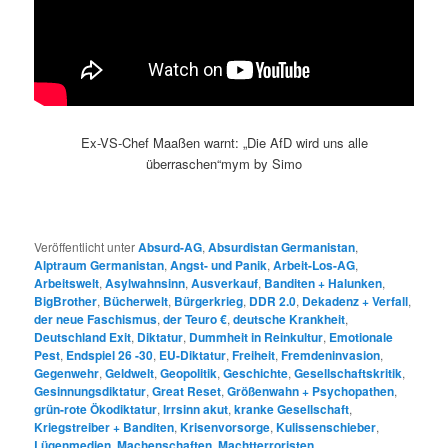
Ex-VS-Chef Maaßen warnt: „Die AfD wird uns alle
überraschen“mym by Simo
Veröffentlicht unter
Absurd-AG
,
Absurdistan Germanistan
,
Alptraum Germanistan
,
Angst- und Panik
,
Arbeit-Los-AG
,
Arbeitswelt
,
Asylwahnsinn
,
Ausverkauf
,
Banditen + Halunken
,
BigBrother
,
Bücherwelt
,
Bürgerkrieg
,
DDR 2.0
,
Dekadenz + Verfall
,
der neue Faschismus
,
der Teuro €
,
deutsche Krankheit
,
Deutschland Exit
,
Diktatur
,
Dummheit in Reinkultur
,
Emotionale
Pest
,
Endspiel 26 -30
,
EU-Diktatur
,
Freiheit
,
Fremdeninvasion
,
Gegenwehr
,
Geldwelt
,
Geopolitik
,
Geschichte
,
Gesellschaftskritik
,
Gesinnungsdiktatur
,
Great Reset
,
Größenwahn + Psychopathen
,
grün-rote Ökodiktatur
,
Irrsinn akut
,
kranke Gesellschaft
,
Kriegstreiber + Banditen
,
Krisenvorsorge
,
Kulissenschieber
,
Lügenmedien
,
Machenschaften
,
Machtterroristen
,