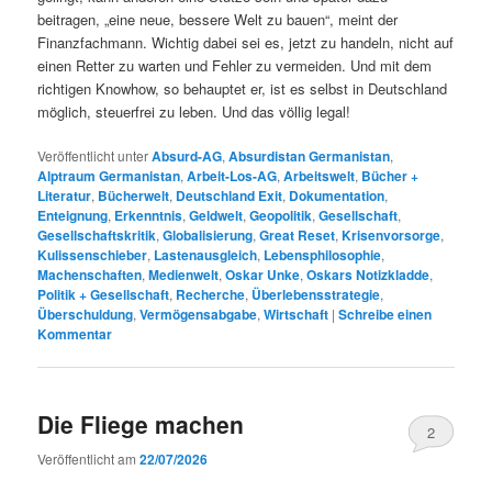
beitragen, „eine neue, bessere Welt zu bauen“, meint der
Finanzfachmann. Wichtig dabei sei es, jetzt zu handeln, nicht auf
einen Retter zu warten und Fehler zu vermeiden. Und mit dem
richtigen Knowhow, so behauptet er, ist es selbst in Deutschland
möglich, steuerfrei zu leben. Und das völlig legal!
Veröffentlicht unter
Absurd-AG
,
Absurdistan Germanistan
,
Alptraum Germanistan
,
Arbeit-Los-AG
,
Arbeitswelt
,
Bücher +
Literatur
,
Bücherwelt
,
Deutschland Exit
,
Dokumentation
,
Enteignung
,
Erkenntnis
,
Geldwelt
,
Geopolitik
,
Gesellschaft
,
Gesellschaftskritik
,
Globalisierung
,
Great Reset
,
Krisenvorsorge
,
Kulissenschieber
,
Lastenausgleich
,
Lebensphilosophie
,
Machenschaften
,
Medienwelt
,
Oskar Unke
,
Oskars Notizkladde
,
Politik + Gesellschaft
,
Recherche
,
Überlebensstrategie
,
Überschuldung
,
Vermögensabgabe
,
Wirtschaft
|
Schreibe einen
Kommentar
Die Fliege machen
2
Veröffentlicht am
22/07/2026