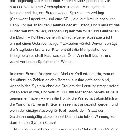
der Regierung und knöpft sich Friedrich Merz gnadenlos vor.
500.000 vernichtete Arbeitsplätze in einem Vierteljahr, ein
Kanzlerkandidat, der Bürger wegen Spitznamen verklagt
(Stichwort: Lügenfritz) und eine CDU, die laut Krall in absoluter
Panik vor der absoluten Mehrheit der AfD steht. Doch anstatt das
Ruder herumzureißen, drängen Figuren wie Wüst und Günther an
die Macht – Politiker, denen Krall laut eigener Aussage „nicht
einmal einen Gebrauchtwagen“ abkaufen würde! Derweil schlägt
die Stagflation brutal zu: Krall enthüllt die Manipulation der
Energiepreise, stellt klar, was das Öl in Wahrheit kostet, und
warnt vor leeren Speichern im Winter.
In dieser Brisant-Analyse von Markus Krall erfährst du, warum
die offiziellen Zahlen an den Börsen laut ihm gefälscht sind,
weshalb das System ohne die Steuern der Leistungsträger sofort
kollabieren würde, und warum 300.000 Menschen bereits reißaus
genommen haben – wenn die Politik die Wirtschaft absichtlich an
die Wand fährt, wenn Kritiker massenhaft angezeigt werden, und
wenn der einzige Ausweg für Krall lautet, dem Staat den
Geldhahn endgültig abzudrehen! Das ist die letzte Warnung vor
dem totalen System-Crash!
Nach wie vor will eine satte wechselnde Mehrheit von 60 % bis