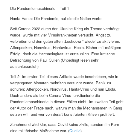
Die Pandemiemaschinerie – Teil 1
Hanta Hanta: Die Pandemie, auf die die Nation wartet
Seit Corona 2022 durch den Ukraine-Krieg als Thema verdrängt
wurde, wurde mit vier Viruskrankheiten versucht, Angst zu
verbreiten und den guten alten „Lockdown“ wieder zu aktivieren:
Affenpocken, Norovirus, Hantavirus, Ebola. Bisher mit mäßigem
Erfolg, doch die Hartnäckigkeit ist erstaunlich. Eine kritische
Betrachtung von Paul Cullen (Unbedingt lesen sehr
aufschlussreich)
Teil 2: Im ersten Teil dieses Artikels wurde beschrieben, wie in
vergangenen Monaten mehrfach versucht wurde, Panik zu
schüren: Affenpocken, Norovirus, Hanta-Virus und nun Ebola.
Doch anders als beim Corona-Virus funktionierte die
Pandemiemaschinerie in diesen Fällen nicht. Im zweiten Teil geht
der Autor der Frage nach, warum man die Mechanismen in Gang
setzen will, und wer von derart konstruierten Krisen profitiert.
Zunehmend wird klar, dass Covid keine zivile, sondern im Kern
eine militärische Maßnahme war. (
Quelle
)