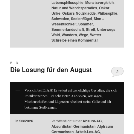
Lebensphilosophie
,
Monatsvergleich
,
Natur und Wanderparadies
,
Oskar
Unke
,
Oskars Notizkladde
,
Philosophie
,
Schweden
,
Seelenflügel
,
Sinn +
Wesentlichkeit
,
Sommer
,
Sommerlandschaft
,
Streß
,
Unterwegs
,
Wald
,
Wandern
,
Wege
,
Wetter
Schreibe einen Kommentar
BILD
Die Losung für den August
2
Vorsicht bei Eintritt! Erweitert auf zwielichtige Gestalten, die sich
Politiker nennen. Bei sehr vielen Anblicken, Aussagen,
Machenschaften und Lügereien rebelliert meine Galle und ich
bekomme Sodbrennen.
01/08/2026
Veröffentlicht unter
Absurd-AG
,
Absurdistan Germanistan
,
Alptraum
Germanistan
,
Arbeit-Los-AG
,