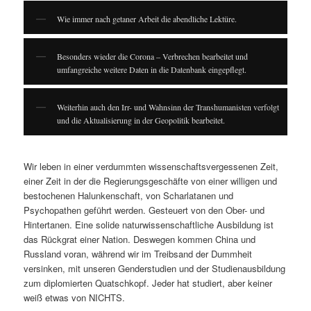
Wie immer nach getaner Arbeit die abendliche Lektüre.
Besonders wieder die Corona – Verbrechen bearbeitet und
umfangreiche weitere Daten in die Datenbank eingepflegt.
Weiterhin auch den Irr- und Wahnsinn der Transhumanisten verfolgt
und die Aktualisierung in der Geopolitik bearbeitet.
Wir leben in einer verdummten wissenschaftsvergessenen Zeit,
einer Zeit in der die Regierungsgeschäfte von einer willigen und
bestochenen Halunkenschaft, von Scharlatanen und
Psychopathen geführt werden. Gesteuert von den Ober- und
Hintertanen. Eine solide naturwissenschaftliche Ausbildung ist
das Rückgrat einer Nation. Deswegen kommen China und
Russland voran, während wir im Treibsand der Dummheit
versinken, mit unseren Genderstudien und der Studienausbildung
zum diplomierten Quatschkopf. Jeder hat studiert, aber keiner
weiß etwas von NICHTS.