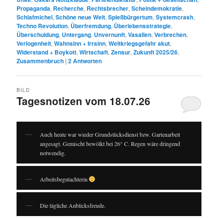
Propaganda
,
Recherche
,
Rechtsbrecher
,
Scheindemokratie
,
Schlafmichel
,
Schöne neue Welt
,
Spießbürgertum
,
Systemcrash
,
Techno Revolution
,
Überfremdung
,
Überlebensstrategie
,
Überschuldung
,
Untergang
,
Unvernunft
,
Vasallen
,
Verbrechen
,
Verlogenheit
,
Wahnsinn + Irrsinn
,
Weltkriegsgefahr akut
,
Widerstand + Boykott
,
Wirtschaft
,
Zensur
,
Zukunft 2025/26
,
Zusammenbruch
|
2
Antworten
BILD
Tagesnotizen vom 18.07.26
Auch heute war wieder Grundstücksdienst bzw. Gartenarbeit
angesagt. Gemischt bewölkt bei 26° C. Regen wäre dringend
notwendig.
Arbeitsbegutachterin
Die tägliche Anblicksfreude.