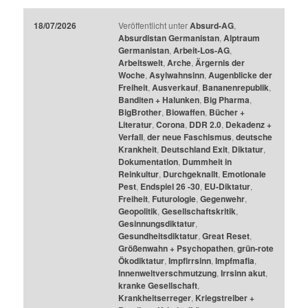
18/07/2026
Veröffentlicht unter
Absurd-AG
,
Absurdistan Germanistan
,
Alptraum
Germanistan
,
Arbeit-Los-AG
,
Arbeitswelt
,
Arche
,
Ärgernis der
Woche
,
Asylwahnsinn
,
Augenblicke der
Freiheit
,
Ausverkauf
,
Bananenrepublik
,
Banditen + Halunken
,
Big Pharma
,
BigBrother
,
Biowaffen
,
Bücher +
Literatur
,
Corona
,
DDR 2.0
,
Dekadenz +
Verfall
,
der neue Faschismus
,
deutsche
Krankheit
,
Deutschland Exit
,
Diktatur
,
Dokumentation
,
Dummheit in
Reinkultur
,
Durchgeknallt
,
Emotionale
Pest
,
Endspiel 26 -30
,
EU-Diktatur
,
Freiheit
,
Futurologie
,
Gegenwehr
,
Geopolitik
,
Gesellschaftskritik
,
Gesinnungsdiktatur
,
Gesundheitsdiktatur
,
Great Reset
,
Größenwahn + Psychopathen
,
grün-rote
Ökodiktatur
,
Impfirrsinn
,
Impfmafia
,
Innenweltverschmutzung
,
Irrsinn akut
,
kranke Gesellschaft
,
Krankheitserreger
,
Kriegstreiber +