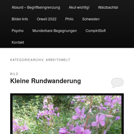
Absurd – Begriffseingrenzung
Akut-wichtig!
Walzbachtal
Bilder-Info
Orwell 2022
Philo
Schweden
Psycho
Wunderbare Begegnungen
CompIntSoft
Kontakt
KATEGORIEARCHIV:
ARBEITSWELT
BILD
Kleine Rundwanderung