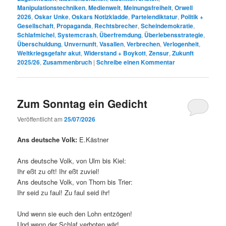
Manipulationstechniken
,
Medienwelt
,
Meinungsfreiheit
,
Orwell
2026
,
Oskar Unke
,
Oskars Notizkladde
,
Parteiendiktatur
,
Politik +
Gesellschaft
,
Propaganda
,
Rechtsbrecher
,
Scheindemokratie
,
Schlafmichel
,
Systemcrash
,
Überfremdung
,
Überlebensstrategie
,
Überschuldung
,
Unvernunft
,
Vasallen
,
Verbrechen
,
Verlogenheit
,
Weltkriegsgefahr akut
,
Widerstand + Boykott
,
Zensur
,
Zukunft
2025/26
,
Zusammenbruch
|
Schreibe einen Kommentar
Zum Sonntag ein Gedicht
Veröffentlicht am
25/07/2026
Ans deutsche Volk:
E.Kästner
Ans deutsche Volk, von Ulm bis Kiel:
Ihr eßt zu oft! Ihr eßt zuviel!
Ans deutsche Volk, von Thorn bis Trier:
Ihr seid zu faul! Zu faul seid ihr!
Und wenn sie euch den Lohn entzögen!
Und wenn der Schlaf verboten wär!