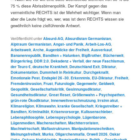
75 % diese Abrissbirnenpolitik. Der Kampf gegen das
vermeintliche RECHTS ist der Mehrheit wichtiger. Wenn man
aber die Leute frägt wo, wer, was ist denn RECHTS wissen sie
gewöhnlich keine zielführende Antwort.
Veröffentlicht unter
Absurd-AG
,
Absurdistan Germanistan
,
Alptraum Germanistan
,
Angst- und Panik
,
Arbeit-Los-AG
,
Arbeitswelt
,
Arche
,
Augenblicke der Freiheit
,
Ausverkauf
,
Bananenrepublik
,
Banditen + Halunken
,
BigBrother
,
Bücherwelt
,
Bürgerkrieg
,
DDR 2.0
,
Dekadenz + Verfall
,
der neue Faschismus
,
der Teuro €
,
deutsche Krankheit
,
Deutschland Exit
,
Diktatur
,
Dokumentation
,
Dummheit in Reinkultur
,
Durchgeknallt
,
Emotionale Pest
,
Endspiel 26 -30
,
Erkenntnis
,
EU-Diktatur
,
Freiheit
,
Fremdeninvasion
,
Frust
,
Futurologie
,
Gegenwehr
,
Geldwelt
,
Geopolitik
,
Gesellschaftskritik
,
Gesinnungsdiktatur
,
Gesundheitsdiktatur
,
Great Reset
,
Größenwahn + Psychopathen
,
grün-rote Ökodiktatur
,
Innenweltverschmutzung
,
Irrsinn akut
,
Klimareligion
,
Klimawahn
,
kranke Gesellschaft
,
Kriegstreiber +
Banditen
,
Kriminalität
,
Krisenvorsorge
,
Kulissenschieber
,
Lebensphilosophie
,
Lebenspsychologie
,
Lügenbarone
,
Lügenmedien
,
Machenschaften
,
Machtterroristen
,
Machtwirtschaft
,
Mafiastrukturen
,
Manipulationstechniken
,
Meinungsfreiheit
,
Murks
,
Oligarchenmafia
,
Orwell 2026
,
Oskar
Unke
,
Oskars Notizkladde
,
Parteiendiktatur
,
Politik + Gesellschaft
,