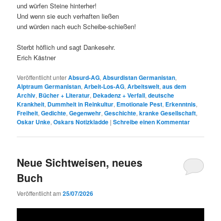
und würfen Steine hinterher!
Und wenn sie euch verhaften ließen
und würden nach euch Scheibe-schießen!
Sterbt höflich und sagt Dankesehr.
Erich Kästner
Veröffentlicht unter
Absurd-AG
,
Absurdistan Germanistan
,
Alptraum Germanistan
,
Arbeit-Los-AG
,
Arbeitswelt
,
aus dem
Archiv
,
Bücher + Literatur
,
Dekadenz + Verfall
,
deutsche
Krankheit
,
Dummheit in Reinkultur
,
Emotionale Pest
,
Erkenntnis
,
Freiheit
,
Gedichte
,
Gegenwehr
,
Geschichte
,
kranke Gesellschaft
,
Oskar Unke
,
Oskars Notizkladde
|
Schreibe einen Kommentar
Neue Sichtweisen, neues
Buch
Veröffentlicht am
25/07/2026