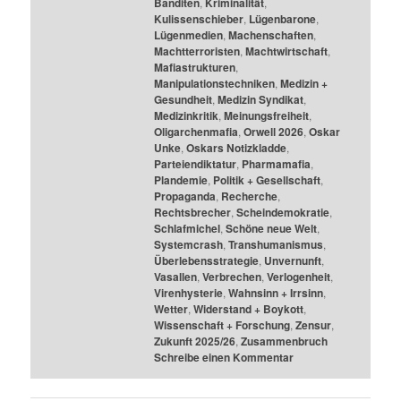
Banditen
,
Kriminalität
,
Kulissenschieber
,
Lügenbarone
,
Lügenmedien
,
Machenschaften
,
Machtterroristen
,
Machtwirtschaft
,
Mafiastrukturen
,
Manipulationstechniken
,
Medizin +
Gesundheit
,
Medizin Syndikat
,
Medizinkritik
,
Meinungsfreiheit
,
Oligarchenmafia
,
Orwell 2026
,
Oskar
Unke
,
Oskars Notizkladde
,
Parteiendiktatur
,
Pharmamafia
,
Plandemie
,
Politik + Gesellschaft
,
Propaganda
,
Recherche
,
Rechtsbrecher
,
Scheindemokratie
,
Schlafmichel
,
Schöne neue Welt
,
Systemcrash
,
Transhumanismus
,
Überlebensstrategie
,
Unvernunft
,
Vasallen
,
Verbrechen
,
Verlogenheit
,
Virenhysterie
,
Wahnsinn + Irrsinn
,
Wetter
,
Widerstand + Boykott
,
Wissenschaft + Forschung
,
Zensur
,
Zukunft 2025/26
,
Zusammenbruch
Schreibe einen Kommentar