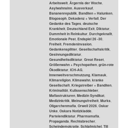
Arbeitswelt
,
Ärgernis der Woche
,
Asylwahnsinn
,
Ausverkauf
,
Bananenrepublik
,
Banditen + Halunken
,
Blogosoph
,
Dekadenz + Verfall
,
Der
Gedanke des Tages
,
deutsche
Krankheit
,
Deutschland Exit
,
Diktatur
,
Dummheit in Reinkultur
,
Durchgeknallt
,
Emotionale Pest
,
Endspiel 26 -30
,
Freiheit
,
Fremdeninvasion
,
Gedankensplitter
,
Gesellschaftskritik
,
Gesinnungsdiktatur
,
Gesundheitsdiktatur
,
Great Reset
,
Größenwahn + Psychopathen
,
grün-rote
Ökodiktatur
,
ICH-AG
,
Innenweltverschmutzung
,
Klamauk
,
Klimareligion
,
Klimawahn
,
kranke
Gesellschaft
,
Kriegstreiber + Banditen
,
Kriminalität
,
Kulissenschieber
,
Mafiastrukturen
,
Medizin Syndikat
,
Medizinkritik
,
Meinungsfreiheit
,
Murks
,
Oligarchenmafia
,
Orwell 2026
,
Oskar
Unke
,
Oskars Notizkladde
,
Parteiendiktatur
,
Pharmamafia
,
Propaganda
,
Rechtsbrecher
,
Scheindemokratie
,
Schlafmichel
,
Till