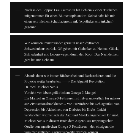
Noch in den Loppis: Frau Gemahlin hat sich ein kleines Tischchen
mitgenommen für einen Blumentopfstandort. Selbst habe ich mir
einen sehr kleinen Schubladenschrank (Apothekerschränkchen)
gegönnt.
Wir kommen immer wieder gerne in unser idyllisches
Schwedenhaus zurück. Oft gehen mir Gedanken zu Heimat, Glück,
Zufriedenheit und Lebenswegen durch den Kopf. Das Nachdenken
geht bei mir nicht aus.
Abends dann wie immer Bücherarbeit und Recherchieren und die
Projekte weiter bearbeiten. —–> Die Algenöl-Revolution
Dr. med. Michael Nehls
Vorsicht vor lebensgefährlichem Omega-3-Mangel
Ein Mangel an Omega-3-Fettsäuren ist mitverantwortlich für nahezu
alle Zivilisationskrankheiten – von Herzinfarkt bis Schlaganfall, von
Depression bis Alzheimer, von Diabetes bis Krebs. Leicht
verständlich widmet sich der Arzt und Molekulargenetiker Dr. med.
Michael Nehls in diesem Buch dem Algenöl als ursprünglicher
Quelle von aquatischen Omega-3-Fettsäuren – den einzigen, die
vom menschlichen Körper verwertet werden können.