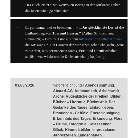
Das Buch leistet einen wertvollen Beitrag in der Aufklärung über
das lebenswichtige Multitalent.
Es gibt immer viel zu bedenken. —>
„Das glücklichste Los ist die
Entbindung von Tun und Lassen.“
(Arthur Schopenhauer,
Philosoph) – Dazu fällt mir aus dem
Interview mit Lothar Hirneise
die Aussage ein: Ein Großteil der Menschen geht nicht (mehr) gerne
zur Arbeit, was permanenten Stress, Frust und Unzufriedenheit
auslöst, was wiederum die Krebsentstehung begünstigt.
01/08/2026
Veröffentlicht unter
Abendstimmung
,
Absurd-AG
,
Achtsamkeit
,
Arbeitswelt
,
Arche
,
Augenblicke der Freiheit
,
Bilder
,
Bücher + Literatur
,
Bücherwelt
,
Der
Gedanke des Tages
,
Einfach leben
,
Emotionen - Gefühle
,
Entschleunigung
,
Erkenntnis des Tages
,
Erkundung
,
Flora
+ Fauna
,
Fotografie
,
Gelassenheit
,
Glück
,
Himmelsbilder
,
Impressionen
,
Jahreszeiten
,
Landschaften
,