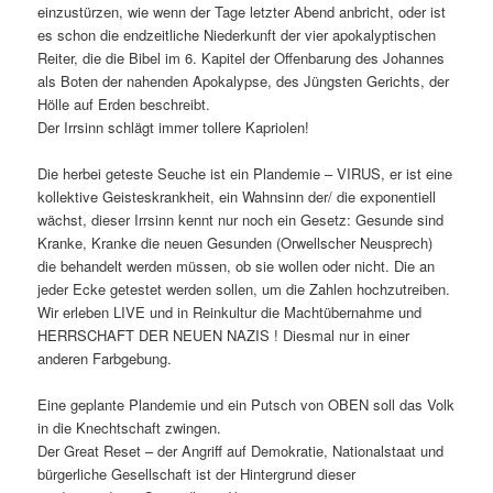
einzustürzen, wie wenn der Tage letzter Abend anbricht, oder ist
es schon die endzeitliche Niederkunft der vier apokalyptischen
Reiter, die die Bibel im 6. Kapitel der Offenbarung des Johannes
als Boten der nahenden Apokalypse, des Jüngsten Gerichts, der
Hölle auf Erden beschreibt.
Der Irrsinn schlägt immer tollere Kapriolen!
Die herbei geteste Seuche ist ein Plandemie – VIRUS, er ist eine
kollektive Geisteskrankheit, ein Wahnsinn der/ die exponentiell
wächst, dieser Irrsinn kennt nur noch ein Gesetz: Gesunde sind
Kranke, Kranke die neuen Gesunden (Orwellscher Neusprech)
die behandelt werden müssen, ob sie wollen oder nicht. Die an
jeder Ecke getestet werden sollen, um die Zahlen hochzutreiben.
Wir erleben LIVE und in Reinkultur die Machtübernahme und
HERRSCHAFT DER NEUEN NAZIS ! Diesmal nur in einer
anderen Farbgebung.
Eine geplante Plandemie und ein Putsch von OBEN soll das Volk
in die Knechtschaft zwingen.
Der Great Reset – der Angriff auf Demokratie, Nationalstaat und
bürgerliche Gesellschaft ist der Hintergrund dieser