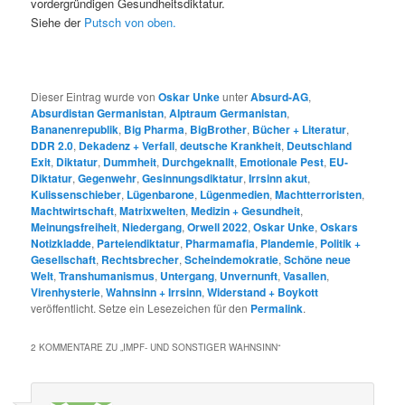
vordergründigen Gesundheitsdiktatur.
Siehe der
Putsch von oben.
Dieser Eintrag wurde von
Oskar Unke
unter
Absurd-AG
,
Absurdistan Germanistan
,
Alptraum Germanistan
,
Bananenrepublik
,
Big Pharma
,
BigBrother
,
Bücher + Literatur
,
DDR 2.0
,
Dekadenz + Verfall
,
deutsche Krankheit
,
Deutschland
Exit
,
Diktatur
,
Dummheit
,
Durchgeknallt
,
Emotionale Pest
,
EU-
Diktatur
,
Gegenwehr
,
Gesinnungsdiktatur
,
Irrsinn akut
,
Kulissenschieber
,
Lügenbarone
,
Lügenmedien
,
Machtterroristen
,
Machtwirtschaft
,
Matrixwelten
,
Medizin + Gesundheit
,
Meinungsfreiheit
,
Niedergang
,
Orwell 2022
,
Oskar Unke
,
Oskars
Notizkladde
,
Parteiendiktatur
,
Pharmamafia
,
Plandemie
,
Politik +
Gesellschaft
,
Rechtsbrecher
,
Scheindemokratie
,
Schöne neue
Welt
,
Transhumanismus
,
Untergang
,
Unvernunft
,
Vasallen
,
Virenhysterie
,
Wahnsinn + Irrsinn
,
Widerstand + Boykott
veröffentlicht. Setze ein Lesezeichen für den
Permalink
.
2 KOMMENTARE ZU „
IMPF- UND SONSTIGER WAHNSINN
“