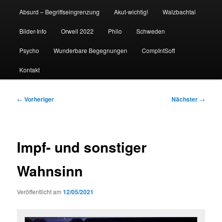
Absurd – Begriffseingrenzung
Akut-wichtig!
Walzbachtal
Bilder-Info
Orwell 2022
Philo
Schweden
Psycho
Wunderbare Begegnungen
CompIntSoft
Kontakt
Beitragsnavigation
←
Vorheriger
Nächster
→
Impf- und sonstiger
Wahnsinn
Veröffentlicht am
12/05/2021