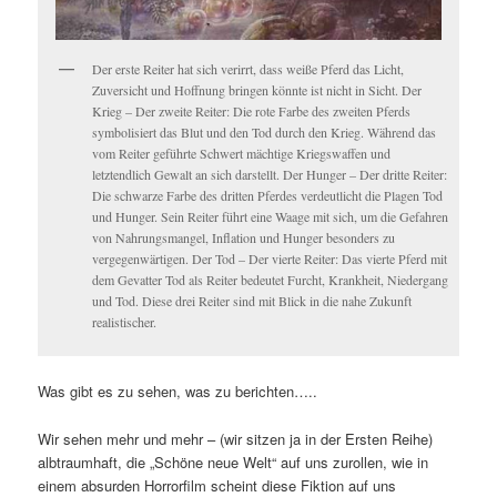
Der erste Reiter hat sich verirrt, dass weiße Pferd das Licht,
Zuversicht und Hoffnung bringen könnte ist nicht in Sicht. Der
Krieg – Der zweite Reiter: Die rote Farbe des zweiten Pferds
symbolisiert das Blut und den Tod durch den Krieg. Während das
vom Reiter geführte Schwert mächtige Kriegswaffen und
letztendlich Gewalt an sich darstellt. Der Hunger – Der dritte Reiter:
Die schwarze Farbe des dritten Pferdes verdeutlicht die Plagen Tod
und Hunger. Sein Reiter führt eine Waage mit sich, um die Gefahren
von Nahrungsmangel, Inflation und Hunger besonders zu
vergegenwärtigen. Der Tod – Der vierte Reiter: Das vierte Pferd mit
dem Gevatter Tod als Reiter bedeutet Furcht, Krankheit, Niedergang
und Tod. Diese drei Reiter sind mit Blick in die nahe Zukunft
realistischer.
Was gibt es zu sehen, was zu berichten…..
Wir sehen mehr und mehr – (wir sitzen ja in der Ersten Reihe)
albtraumhaft, die „Schöne neue Welt“ auf uns zurollen, wie in
einem absurden Horrorfilm scheint diese Fiktion auf uns