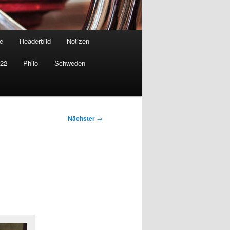
e
Headerbild
Notizen
022
Philo
Schweden
Nächster
→