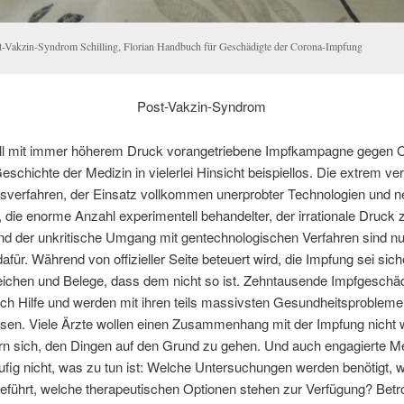
t-Vakzin-Syndrom Schilling, Florian Handbuch für Geschädigte der Corona-Impfung
Post-Vakzin-Syndrom
ell mit immer höherem Druck vorangetriebene Impfkampagne gegen 
 Geschichte der Medizin in vielerlei Hinsicht beispiellos. Die extrem ve
sverfahren, der Einsatz vollkommen unerprobter Technologien und ne
, die enorme Anzahl experimentell behandelter, der irrationale Druck 
d der unkritische Umgang mit gentechnologischen Verfahren sind nu
dafür. Während von offizieller Seite beteuert wird, die Impfung sei sic
eichen und Belege, dass dem nicht so ist. Zehntausende Impfgeschäd
ch Hilfe und werden mit ihren teils massivsten Gesundheitsprobleme
assen. Viele Ärzte wollen einen Zusammenhang mit der Impfung nicht
rn sich, den Dingen auf den Grund zu gehen. Und auch engagierte Me
fig nicht, was zu tun ist: Welche Untersuchungen werden benötigt, 
eführt, welche therapeutischen Optionen stehen zur Verfügung? Betr