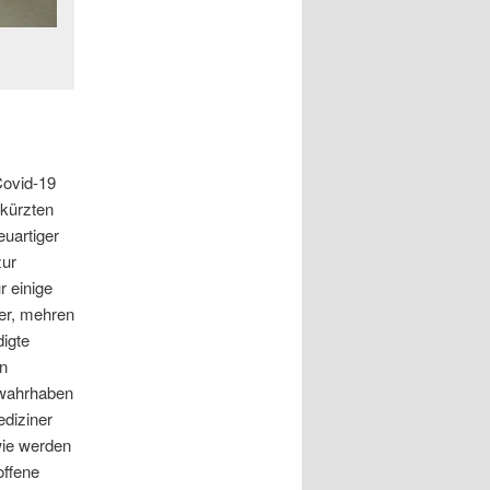
Covid-19
rkürzten
uartiger
zur
r einige
her, mehren
igte
n
 wahrhaben
diziner
wie werden
offene