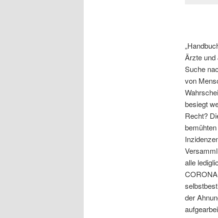
„Handbuch 
Ärzte und 
Suche nac
von Mensch
Wahrschein
besiegt w
Recht? Di
bemühten P
Inzidenze
Versammlu
alle ledi
CORONA-VI
selbstbest
der Ahnung
aufgearbei