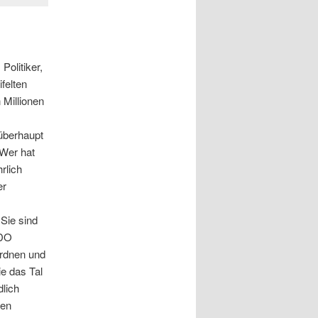
Politiker,
felten
Millionen
 überhaupt
 Wer hat
rlich
er
Sie sind
 DO
ordnen und
ie das Tal
lich
ien