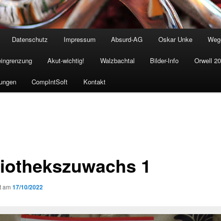
Datenschutz
Impressum
Absurd-AG
Oskar Unke
Weg
eingrenzung
Akut-wichtig!
Walzbachtal
Bilder-Info
Orwell 2
ungen
CompIntSoft
Kontakt
liothekszuwachs 1
ht am
17/10/2022