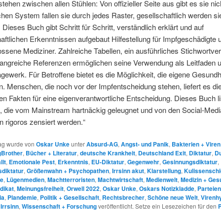
stehen zwischen allen Stühlen: Von offizieller Seite aus gibt es sie nic
hen System fallen sie durch jedes Raster, gesellschaftlich werden si
. Dieses Buch gibt Schritt für Schritt, verständlich erklärt und auf
ftlichen Erkenntnissen aufgebaut Hilfestellung für Impfgeschädigte 
ssene Mediziner. Zahlreiche Tabellen, ein ausführliches Stichwortve
angreiche Referenzen ermöglichen seine Verwendung als Leitfaden 
ewerk. Für Betroffene bietet es die Möglichkeit, die eigene Gesundh
. Menschen, die noch vor der Impfentscheidung stehen, liefert es di
n Fakten für eine eigenverantwortliche Entscheidung. Dieses Buch list
f, die vom Mainstream hartnäckig geleugnet und von den Social-Medi
n rigoros zensiert werden.“
rag wurde von
Oskar Unke
unter
Absurd-AG
,
Angst- und Panik
,
Bakterien + Viren
gBrother
,
Bücher + Literatur
,
deutsche Krankheit
,
Deutschland Exit
,
Diktatur
,
D
lt
,
Emotionale Pest
,
Erkenntnis
,
EU-Diktatur
,
Gegenwehr
,
Gesinnungsdiktatur
,
diktatur
,
Größenwahn + Psychopathen
,
Irrsinn akut
,
Klarstellung
,
Kulissenschi
ne
,
Lügenmedien
,
Machtterroristen
,
Machtwirtschaft
,
Medienwelt
,
Medizin + Ges
dikat
,
Meinungsfreiheit
,
Orwell 2022
,
Oskar Unke
,
Oskars Notizkladde
,
Parteien
ia
,
Plandemie
,
Politik + Gesellschaft
,
Rechtsbrecher
,
Schöne neue Welt
,
Virenh
Irrsinn
,
Wissenschaft + Forschung
veröffentlicht. Setze ein Lesezeichen für den