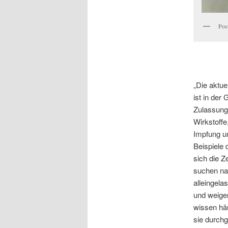
Pos
„Die aktu
ist in der
Zulassung
Wirkstoffe
Impfung un
Beispiele 
sich die Z
suchen na
alleingel
und weige
wissen häu
sie durchg