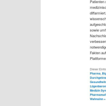
Patienten 
medizinisc
diffarmiert
wissenscha
aufgeschlo
sowie umf
Nachschlag
verbessern
notwendige
Fakten au
Plattforme
Dieser Eint
Pharma
,
Bi
Durchgeknal
Gesundheits
Lügenbaro
Medizin Syn
Pharmamaf
Wahnsinn + 