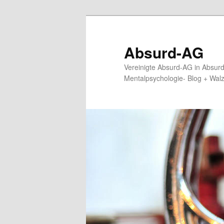
Zum
primären
Inhalt
Absurd-AG
springen
Vereinigte Absurd-AG in Absur
Mentalpsychologie- Blog + Wal