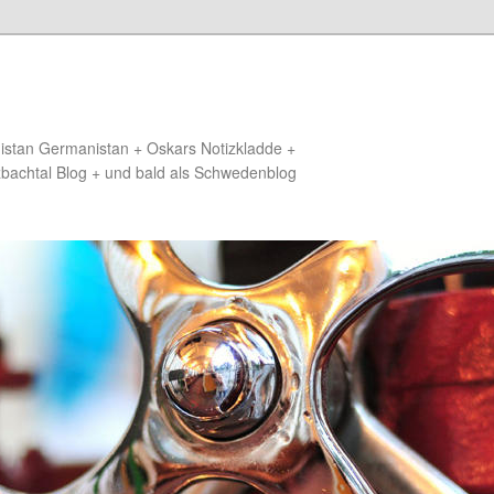
distan Germanistan + Oskars Notizkladde +
zbachtal Blog + und bald als Schwedenblog