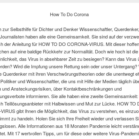
How To Do Corona
zur Selbsthilfe für Dichter und Denker Wissenschaftler, Querdenker, 
Journalisten haben alle eine Gemeinsamkeit. Sie sind auf der verzwei
h der Anleitung für HOW TO DO CORONA-VIRUS. Mit dieser hoffen 
en auf eine baldige Rückkehr zur Normalität. Doch wie hoch ist die
lichkeit, das Virus in absehbarer Zeit zu besiegen? Kann das Virus
erden? Wird die Impfung unsere Rettung sein oder unser Untergang?
e Querdenker mit ihren Verschwörungstheorien oder die unentwegt eh
olitiker und Wissenschaftler, die uns mit Hilfe der Medien täglich üb
n und Ansteckungsrisiken, über Kontaktbeschränkungen und
ngsverbote informieren. Sie alle haben eine zweite Gemeinsamkeit: 
glich Teillösungsanbieter mit Halbwissen und Mut zur Lücke. HOW TO
RUS gibt Ihnen die Möglichkeit, das Virus zu verstehen, es einzu
immt zu handeln. Holen Sie sich Ihre Freiheit wieder und verlassen S
slosen. Alle Informationen aus 18 Monaten Pandemie leicht verständ
tet. Mit 17 wertvollen Tipps, um für diese oder weitere Virus-Pandem