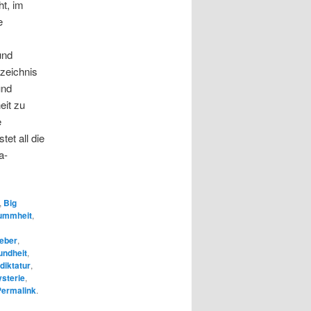
ht, im
e
und
rzeichnis
und
eit zu
e
et all die
a-
,
Big
ummheit
,
eber
,
undheit
,
diktatur
,
ysterie
,
Permalink
.