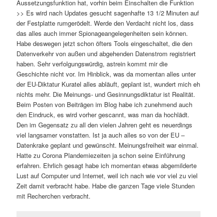
Aussetzungsfunktion hat, vorhin beim Einschalten die Funktion
>> Es wird nach Updates gesucht sagenhafte 13 1/2 Minuten auf
der Festplatte rumgerödelt. Werde den Verdacht nicht los, dass
das alles auch immer Spionageangelegenheiten sein können.
Habe deswegen jetzt schon öfters Tools eingeschaltet, die den
Datenverkehr von außen und abgehenden Datenstrom registriert
haben. Sehr verfolgungswürdig, astrein kommt mir die
Geschichte nicht vor. Im Hinblick, was da momentan alles unter
der EU-Diktatur Kuratel alles abläuft, geplant ist, wundert mich eh
nichts mehr. Die Meinungs- und Gesinnungsdiktatur ist Realität.
Beim Posten von Beiträgen im Blog habe ich zunehmend auch
den Eindruck, es wird vorher gescannt, was man da hochlädt.
Den im Gegensatz zu all den vielen Jahren geht es neuerdings
viel langsamer vonstatten. Ist ja auch alles so von der EU –
Datenkrake geplant und gewünscht. Meinungsfreiheit war einmal.
Hatte zu Corona Plandemiezeiten ja schon seine Einführung
erfahren. Ehrlich gesagt habe ich momentan etwas abgemilderte
Lust auf Computer und Internet, weil ich nach wie vor viel zu viel
Zeit damit verbracht habe. Habe die ganzen Tage viele Stunden
mit Recherchen verbracht.