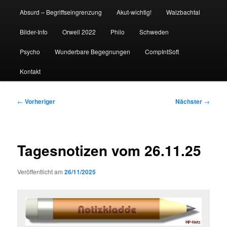
Absurd – Begriffseingrenzung
Akut-wichtig!
Walzbachtal
Bilder-Info
Orwell 2022
Philo
Schweden
Psycho
Wunderbare Begegnungen
CompIntSoft
Kontakt
Beitragsnavigation
←
Vorheriger
Nächster
→
Tagesnotizen vom 26.11.25
Veröffentlicht am
26/11/2025