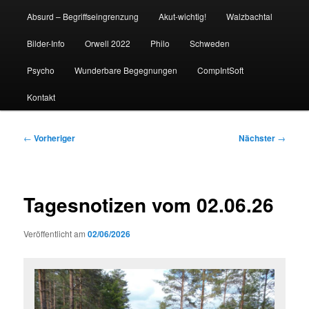
Absurd – Begriffseingrenzung
Akut-wichtig!
Walzbachtal
Bilder-Info
Orwell 2022
Philo
Schweden
Psycho
Wunderbare Begegnungen
CompIntSoft
Kontakt
Beitragsnavigation
←
Vorheriger
Nächster
→
Tagesnotizen vom 02.06.26
Veröffentlicht am
02/06/2026