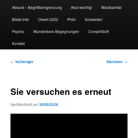
Absurd – Begriffseingrenzung
Akut-wichtig!
Walzbachtal
Bilder-Info
Orwell 2022
Philo
Schweden
Psycho
Wunderbare Begegnungen
CompIntSoft
Kontakt
Beitragsnavigation
←
Vorheriger
Nächster
→
Sie versuchen es erneut
Veröffentlicht am
30/05/2026