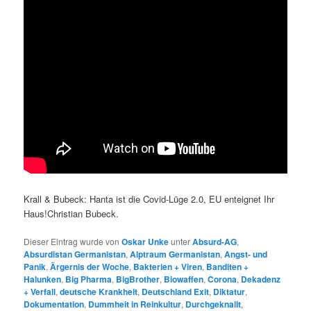
Krall & Bubeck: Hanta ist die Covid-Lüge 2.0, EU enteignet Ihr
Haus!Christian Bubeck.
Dieser Eintrag wurde von
Oskar Unke
unter
Absurd-AG
,
Absurdistan Germanistan
,
Alptraum Germanistan
,
Angst- und
Panik
,
Ärgernis der Woche
,
Bakterien + Viren
,
Banditen +
Halunken
,
Big Pharma
,
BigBrother
,
Biowaffen
,
Corona
,
Dekadenz
+ Verfall
,
deutsche Krankheit
,
Deutschland Exit
,
Diktatur
,
Dokumentation
,
Dummheit in Reinkultur
,
Durchgeknallt
,