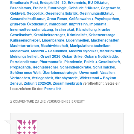
Emotionale Pest
,
Endspiel 26 -30
,
Erkenntnis
,
EU-Diktatur
,
Faschismus
,
Freiheit
,
Futurologie
,
Gebäude / Häuser
,
Gegenwehr
,
Geldwelt
,
Geopolitik
,
Gesellschaftskritik
,
Gesinnungsdiktatur
,
Gesundheitsdiktatur
,
Great Reset
,
Größenwahn + Psychopathen
,
grün-rote Ökodiktatur
,
Immobilien
,
Impfirrsinn
,
Impfmafia
,
Innenweltverschmutzung
,
Irrsinn akut
,
Klarstellung
,
kranke
Gesellschaft
,
Krankheitserreger
,
Kriminalität
,
Krisenvorsorge
,
Kulissenschieber
,
Lügenbarone
,
Lügenmedien
,
Machenschaften
,
Machtterroristen
,
Machtwirtschaft
,
Manipulationstechniken
,
Medienwelt
,
Medizin + Gesundheit
,
Medizin Syndikat
,
Medizinkritik
,
Meinungsfreiheit
,
Orwell 2026
,
Oskar Unke
,
Oskars Notizkladde
,
Parteiendiktatur
,
Pharmamafia
,
Plandemie
,
Politik + Gesellschaft
,
Propaganda
,
Rechtsbrecher
,
Scheindemokratie
,
Schlafmichel
,
Schöne neue Welt
,
Überlebensstrategie
,
Unvernunft
,
Vasallen
,
Verbrechen
,
Verlogenheit
,
Virenhysterie
,
Widerstand + Boykott
,
Zensur
,
Zukunft 2025/26
,
Zusammenbruch
veröffentlicht. Setze ein
Lesezeichen für den
Permalink
.
2 KOMMENTARE ZU „
SIE VERSUCHEN ES ERNEUT
“