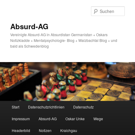
Zum
primären
Such
Inhalt
springen
Absurd-AG
Vereinigte Absurd-AG in Absurdistan Germanistan + Oskars
Notizkladde + Mentalpsychologie- Blog + Walzbachtal Blog + und
bald als Schwedenblog
Hauptmenü
Start
Datenschutzrichtlinien
Datenschutz
Impressum
Absurd-AG
Oskar Unke
Wege
Headerbild
Notizen
Kraichgau