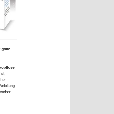
zt ganz
kopflose
ist,
iner
 Anleitung
enschen