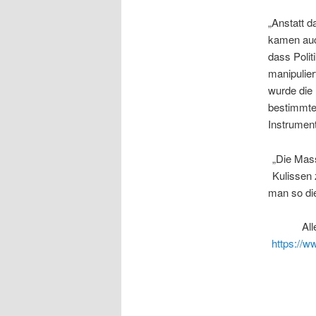
„Anstatt d
kamen auch
dass Polit
manipulier
wurde die 
bestimmten
Instrumen
„Die Mass
Kulissen 
man so di
Al
https://w