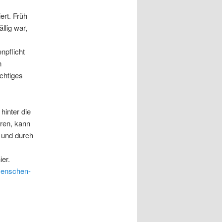
ert. Früh
llig war,
npflicht
n
ichtiges
hinter die
eren, kann
 und durch
ier.
-menschen-