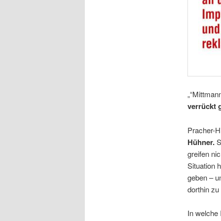
„“Mittmann
verrückt
Pracher-H
Hühner.
Si
greifen ni
Situation 
geben – un
dorthin zu
In welche 