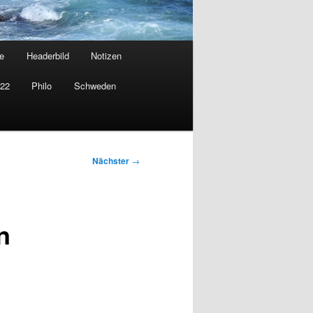
e
Headerbild
Notizen
022
Philo
Schweden
Nächster
→
n