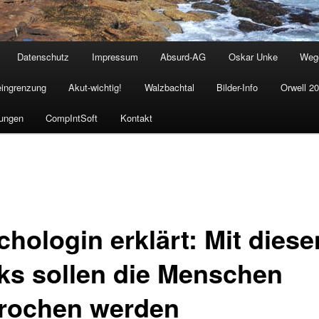
Datenschutz
Impressum
Absurd-AG
Oskar Unke
Weg
eingrenzung
Akut-wichtig!
Walzbachtal
Bilder-Info
Orwell 2
ungen
CompIntSoft
Kontakt
chologin erklärt: Mit diese
cks sollen die Menschen
rochen werden