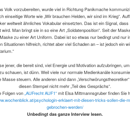
as Volk vorzubereiten, wurde viel in Richtung Panikmache kommunizi
 einseitige Worte wie „Wir brauchen Helden, wir sind im Krieg“. Auffä
iker weltweit ähnliches Vokabular einsetzten. Das ist ein Signal, dass
t wird. Man bringt sie in so eine Art „Soldatenposition“. Seit der Maske
Maske zu einer Art Uniform. Dabei ist so etwas nur bedingt und nur i
 Situationen hilfreich, richtet aber viel Schaden an – ist jedoch ein w
tarium.“
e jener, die bereit sind, viel Energie und Motivation aufzubringen, um 
zu schauen, ist dünn. Weil viele nur normale Medienkanäle konsumi
e Masse steuern. Alle anderen sind dann „Verschwörungstheoretiker“
diesen Stempel nicht mehr „Teil des Gesprächs“.
le Folgen von
„AUFrecht AUF1“
mit Elsa Mittmannsgruber finden Sie h
ww.wochenblick.at/psychologin-erklaert-mit-diesen-tricks-sollen-die
gebrochen-werden/
Unbedingt das ganze Interview lesen.