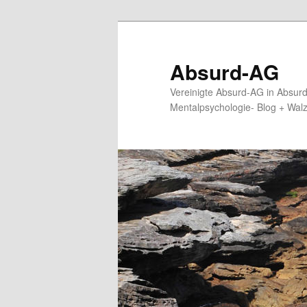
Zum
primären
Inhalt
Absurd-AG
springen
Vereinigte Absurd-AG in Absur
Mentalpsychologie- Blog + Wal