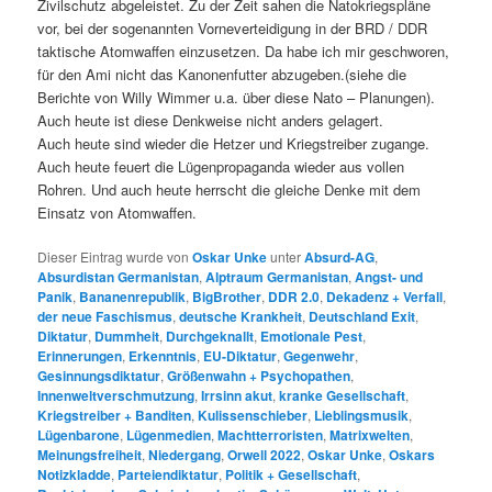
Zivilschutz abgeleistet. Zu der Zeit sahen die Natokriegspläne
vor, bei der sogenannten Vorneverteidigung in der BRD / DDR
taktische Atomwaffen einzusetzen. Da habe ich mir geschworen,
für den Ami nicht das Kanonenfutter abzugeben.(siehe die
Berichte von Willy Wimmer u.a. über diese Nato – Planungen).
Auch heute ist diese Denkweise nicht anders gelagert.
Auch heute sind wieder die Hetzer und Kriegstreiber zugange.
Auch heute feuert die Lügenpropaganda wieder aus vollen
Rohren. Und auch heute herrscht die gleiche Denke mit dem
Einsatz von Atomwaffen.
Dieser Eintrag wurde von
Oskar Unke
unter
Absurd-AG
,
Absurdistan Germanistan
,
Alptraum Germanistan
,
Angst- und
Panik
,
Bananenrepublik
,
BigBrother
,
DDR 2.0
,
Dekadenz + Verfall
,
der neue Faschismus
,
deutsche Krankheit
,
Deutschland Exit
,
Diktatur
,
Dummheit
,
Durchgeknallt
,
Emotionale Pest
,
Erinnerungen
,
Erkenntnis
,
EU-Diktatur
,
Gegenwehr
,
Gesinnungsdiktatur
,
Größenwahn + Psychopathen
,
Innenweltverschmutzung
,
Irrsinn akut
,
kranke Gesellschaft
,
Kriegstreiber + Banditen
,
Kulissenschieber
,
Lieblingsmusik
,
Lügenbarone
,
Lügenmedien
,
Machtterroristen
,
Matrixwelten
,
Meinungsfreiheit
,
Niedergang
,
Orwell 2022
,
Oskar Unke
,
Oskars
Notizkladde
,
Parteiendiktatur
,
Politik + Gesellschaft
,