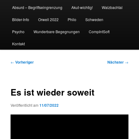
Absurd – Begriffseingrenzung
Akut-wichtig!
Walzbachtal
Bilder-Info
Orwell 2022
Philo
Schweden
Psycho
Wunderbare Begegnungen
CompIntSoft
Kontakt
Beitragsnavigation
←
Vorheriger
Nächster
→
Es ist wieder soweit
Veröffentlicht am
11/07/2022