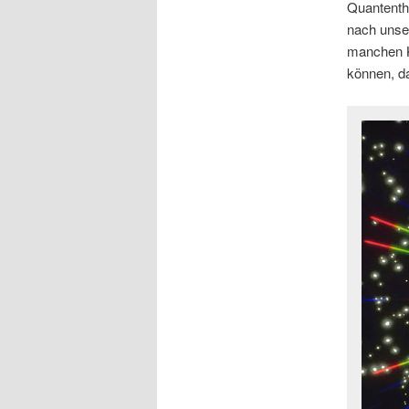
Quantenthe
nach unse
manchen K
können, da