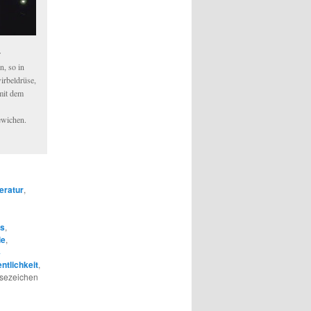
r
n, so in
irbeldrüse,
mit dem
ewichen.
eratur
,
s
,
ie
,
+
ntlichkeit
,
Lesezeichen