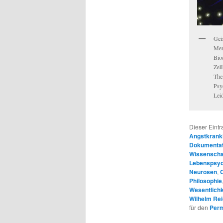
Gei
Men
Bio
Zel
The
Psy
Leid
Dieser Eint
Angstkrank
Dokumentat
Wissenscha
Lebenspsyc
Neurosen
,
Philosophie
Wesentlichk
Wilhelm Re
für den
Perm