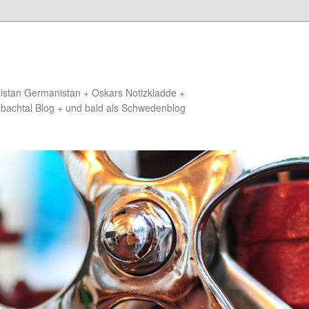
distan Germanistan + Oskars Notizkladde +
zbachtal Blog + und bald als Schwedenblog