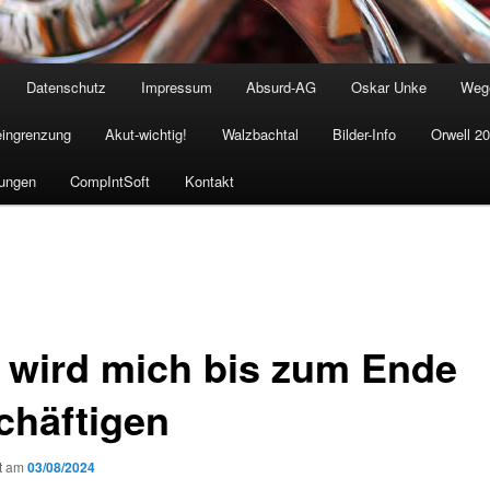
Datenschutz
Impressum
Absurd-AG
Oskar Unke
Weg
eingrenzung
Akut-wichtig!
Walzbachtal
Bilder-Info
Orwell 2
ungen
CompIntSoft
Kontakt
 wird mich bis zum Ende
chäftigen
ht am
03/08/2024