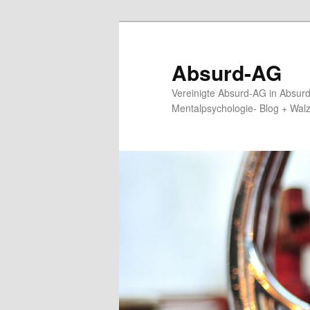
Zum
primären
Inhalt
Absurd-AG
springen
Vereinigte Absurd-AG in Absur
Mentalpsychologie- Blog + Wal