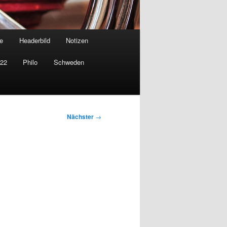
e
Headerbild
Notizen
022
Philo
Schweden
Nächster
→