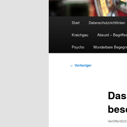
Hauptmenü
Start
Datenschutzrichtlinien
Kraichgau
Absurd – Begriffs
Psycho
Wunderbare Begegn
Beitragsnavigation
←
Vorheriger
Das
bes
Veröffentlic