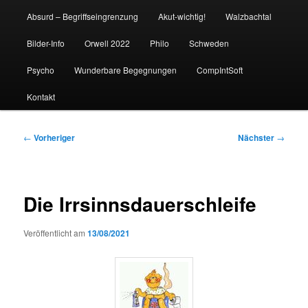
Absurd – Begriffseingrenzung
Akut-wichtig!
Walzbachtal
Bilder-Info
Orwell 2022
Philo
Schweden
Psycho
Wunderbare Begegnungen
CompIntSoft
Kontakt
Beitragsnavigation
←
Vorheriger
Nächster
→
Die Irrsinnsdauerschleife
Veröffentlicht am
13/08/2021