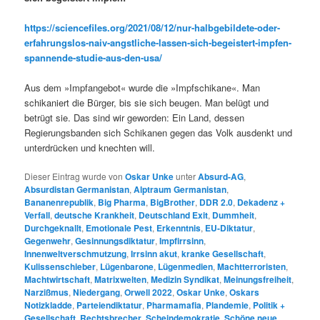
https://sciencefiles.org/2021/08/12/nur-halbgebildete-oder-
erfahrungslos-naiv-angstliche-lassen-sich-begeistert-impfen-
spannende-studie-aus-den-usa/
Aus dem »Impfangebot« wurde die »Impfschikane«. Man
schikaniert die Bürger, bis sie sich beugen. Man belügt und
betrügt sie. Das sind wir geworden: Ein Land, dessen
Regierungsbanden sich Schikanen gegen das Volk ausdenkt und
unterdrücken und knechten will.
Dieser Eintrag wurde von
Oskar Unke
unter
Absurd-AG
,
Absurdistan Germanistan
,
Alptraum Germanistan
,
Bananenrepublik
,
Big Pharma
,
BigBrother
,
DDR 2.0
,
Dekadenz +
Verfall
,
deutsche Krankheit
,
Deutschland Exit
,
Dummheit
,
Durchgeknallt
,
Emotionale Pest
,
Erkenntnis
,
EU-Diktatur
,
Gegenwehr
,
Gesinnungsdiktatur
,
Impfirrsinn
,
Innenweltverschmutzung
,
Irrsinn akut
,
kranke Gesellschaft
,
Kulissenschieber
,
Lügenbarone
,
Lügenmedien
,
Machtterroristen
,
Machtwirtschaft
,
Matrixwelten
,
Medizin Syndikat
,
Meinungsfreiheit
,
Narzißmus
,
Niedergang
,
Orwell 2022
,
Oskar Unke
,
Oskars
Notizkladde
,
Parteiendiktatur
,
Pharmamafia
,
Plandemie
,
Politik +
Gesellschaft
,
Rechtsbrecher
,
Scheindemokratie
,
Schöne neue