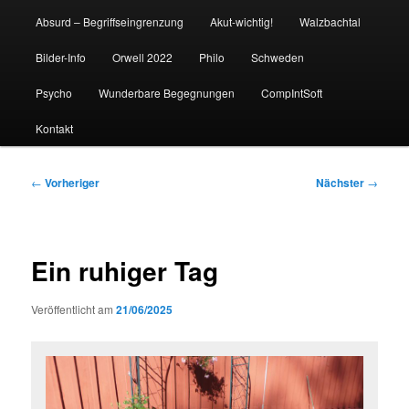
Absurd – Begriffseingrenzung
Akut-wichtig!
Walzbachtal
Bilder-Info
Orwell 2022
Philo
Schweden
Psycho
Wunderbare Begegnungen
CompIntSoft
Kontakt
Beitragsnavigation
←
Vorheriger
Nächster
→
Ein ruhiger Tag
Veröffentlicht am
21/06/2025