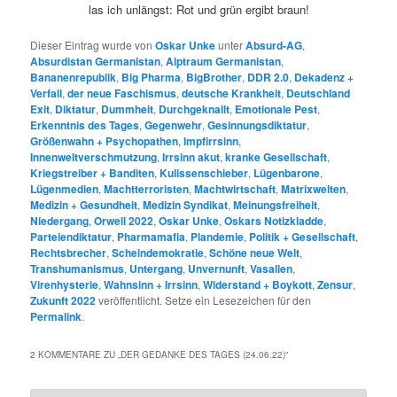
las ich unlängst: Rot und grün ergibt braun!
Dieser Eintrag wurde von
Oskar Unke
unter
Absurd-AG
,
Absurdistan Germanistan
,
Alptraum Germanistan
,
Bananenrepublik
,
Big Pharma
,
BigBrother
,
DDR 2.0
,
Dekadenz +
Verfall
,
der neue Faschismus
,
deutsche Krankheit
,
Deutschland
Exit
,
Diktatur
,
Dummheit
,
Durchgeknallt
,
Emotionale Pest
,
Erkenntnis des Tages
,
Gegenwehr
,
Gesinnungsdiktatur
,
Größenwahn + Psychopathen
,
Impfirrsinn
,
Innenweltverschmutzung
,
Irrsinn akut
,
kranke Gesellschaft
,
Kriegstreiber + Banditen
,
Kulissenschieber
,
Lügenbarone
,
Lügenmedien
,
Machtterroristen
,
Machtwirtschaft
,
Matrixwelten
,
Medizin + Gesundheit
,
Medizin Syndikat
,
Meinungsfreiheit
,
Niedergang
,
Orwell 2022
,
Oskar Unke
,
Oskars Notizkladde
,
Parteiendiktatur
,
Pharmamafia
,
Plandemie
,
Politik + Gesellschaft
,
Rechtsbrecher
,
Scheindemokratie
,
Schöne neue Welt
,
Transhumanismus
,
Untergang
,
Unvernunft
,
Vasallen
,
Virenhysterie
,
Wahnsinn + Irrsinn
,
Widerstand + Boykott
,
Zensur
,
Zukunft 2022
veröffentlicht. Setze ein Lesezeichen für den
Permalink
.
2 KOMMENTARE ZU „
DER GEDANKE DES TAGES (24.06.22)
“