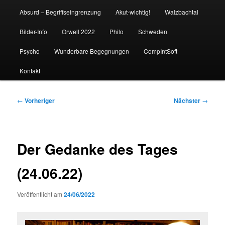
Absurd – Begriffseingrenzung
Akut-wichtig!
Walzbachtal
Bilder-Info
Orwell 2022
Philo
Schweden
Psycho
Wunderbare Begegnungen
CompIntSoft
Kontakt
Beitragsnavigation
←
Vorheriger
Nächster
→
Der Gedanke des Tages
(24.06.22)
Veröffentlicht am
24/06/2022