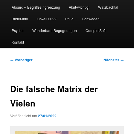
Absurd – Begriffseingrenzung
Akut-wichtig!
Walzbachtal
Bilder-Info
Orwell 2022
Philo
Schweden
Psycho
Wunderbare Begegnungen
CompIntSoft
Kontakt
Beitragsnavigation
←
Vorheriger
Nächster
→
Die falsche Matrix der
Vielen
Veröffentlicht am
27/01/2022