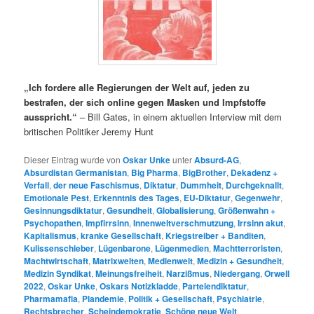
„Ich fordere alle Regierungen der Welt auf, jeden zu
bestrafen, der sich online gegen Masken und Impfstoffe
ausspricht.“
– Bill Gates, in einem aktuellen Interview mit dem
britischen Politiker Jeremy Hunt
Dieser Eintrag wurde von
Oskar Unke
unter
Absurd-AG
,
Absurdistan Germanistan
,
Big Pharma
,
BigBrother
,
Dekadenz +
Verfall
,
der neue Faschismus
,
Diktatur
,
Dummheit
,
Durchgeknallt
,
Emotionale Pest
,
Erkenntnis des Tages
,
EU-Diktatur
,
Gegenwehr
,
Gesinnungsdiktatur
,
Gesundheit
,
Globalisierung
,
Größenwahn +
Psychopathen
,
Impfirrsinn
,
Innenweltverschmutzung
,
Irrsinn akut
,
Kapitalismus
,
kranke Gesellschaft
,
Kriegstreiber + Banditen
,
Kulissenschieber
,
Lügenbarone
,
Lügenmedien
,
Machtterroristen
,
Machtwirtschaft
,
Matrixwelten
,
Medienwelt
,
Medizin + Gesundheit
,
Medizin Syndikat
,
Meinungsfreiheit
,
Narzißmus
,
Niedergang
,
Orwell
2022
,
Oskar Unke
,
Oskars Notizkladde
,
Parteiendiktatur
,
Pharmamafia
,
Plandemie
,
Politik + Gesellschaft
,
Psychiatrie
,
Rechtsbrecher
,
Scheindemokratie
,
Schöne neue Welt
,