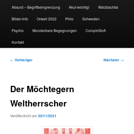
Absurd – Begriffseingrenzung
Akut-wichtig!
Walzbachtal
Bilder-Info
Orwell 2022
Philo
Schweden
Psycho
Wunderbare Begegnungen
CompIntSoft
Kontakt
Beitragsnavigation
←
Vorheriger
Nächster
→
Der Möchtegern
Weltherrscher
Veröffentlicht am
30/11/2021